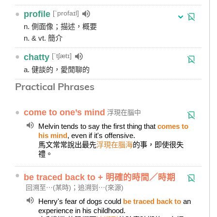
[ˋprofaɪl]
●
profile
n. 側面像；描述，概要
n. & vt. 簡介
[ˋtʃætɪ]
●
chatty
a. 健談的，愛閒聊的
Practical Phrases
●
come to one’s mind
浮現在腦中
Melvin tends to say the first thing that
comes to
his mind
, even if it's offensive.
馬文常常說出最先
浮現在腦海
的事，即使很失
禮。
●
be traced back to + 明確的時間／時期
回溯至⋯(某時)；追溯到⋯(來源)
Henry's fear of dogs could
be traced back to
an
experience in his childhood.