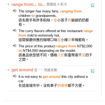
●
range from... to...
範圍從 A 到 B
The singer has many fans,
ranging from
children
to
grandparents.
這名歌手有許多粉絲，
從
小孩子
到
爺爺奶奶都
有。
The curry flavors offered at this restaurant
range
from
mild to extremely hot.
這間餐廳供應的咖哩口味
從
小辣
到
辛辣都有。
The price of this product
ranges from
NT$2,000
to
NT$4,000 depending on the model.
該產品依型號不同，價格
介於
新臺幣兩千
至
四千
之間。
●
get around
在⋯⋯到處走動
It is not easy to
get around
this city without a
car.
在這座城市中，沒有車子
到哪裡
都不方便。