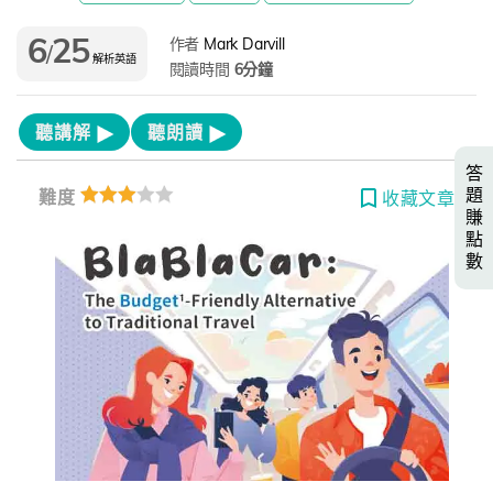
6
25
作者
Mark Darvill
/
解析英語
閱讀時間
6分鐘
聽講解
聽朗讀
答
題
難度
收藏文章
賺
點
數