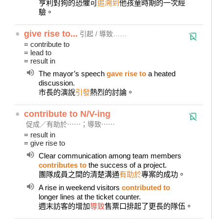
亨利對狗的恐懼可
追溯到
他孩童時期的一次經
驗。
●
give rise to...
引起 / 導致……
= contribute to
= lead to
= result in
The mayor’s speech
gave rise to
a heated
discussion.
市長的演說
引發
熱烈的討論。
●
contribute to N/V-ing
促成／有助於⋯⋯；導致⋯⋯
= result in
= give rise to
Clear communication among team members
contributes to
the success of a project.
團隊成員之間的清楚溝通
有助於
專案的成功。
A rise in weekend visitors
contributed to
longer lines at the ticket counter.
週末訪客的增加
導致
售票口排起了更長的隊伍。