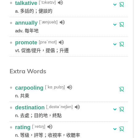
[ˋtɔkətɪv]
●
talkative
a. 多話的；健談的
[ˋænjʊəlɪ]
●
annually
adv. 每年地
[prəˋmot]
●
promote
vt. 促進/提升，提倡；升遷
Extra Words
[ˈkɑˌpulɪŋ]
●
carpooling
n. 共乘
[͵dɛstəˋneʃən]
●
destination
n. 去處；目的地，終點
[ˋretɪŋ]
●
rating
n. 等級，評等；收視率，收聽率