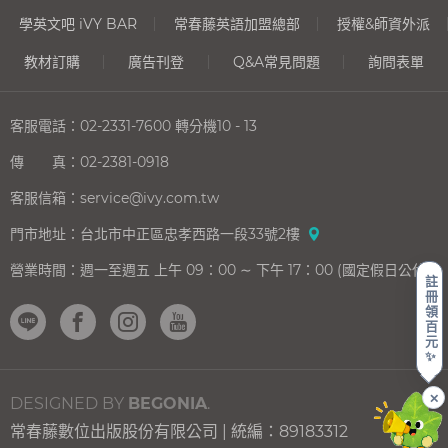
學英文吧 iVY BAR
常春藤英語加盟總部
授權&師資外派
教材訂購
廣告刊登
Q&A常見問題
詢問表單
客服電話：
02-2331-7600
轉分機10 - 13
傳 真：
02-2381-0918
客服信箱：
service@ivy.com.tw
門市地址：
台北市中正區忠孝西路一段33號2樓
營業時間：
週一至週五 上午 09：00 ∼ 下午 17：00 (國定假日公休)
註
冊
領
百
元
✨
✕
DESIGNED BY
BEGONIA
.
常春藤數位出版股份有限公司 | 統編：89183312
上一則
下一則