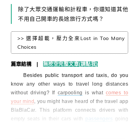
除了大眾交通運輸和計程車，你還知道其他
不用自己開車的長途旅行方式嗎？
>> 選擇超載，壓力全來Lost in Too Many
Choices
篇章結構
|
無挖空完整文章(請點我)
Besides public transport and taxis, do you
know any other ways to travel long distances
without driving? If
carpooling
is what
comes to
your mind
, you might have heard of the travel app
BlaBlaCar. This platform connects drivers with
empty seats in their cars with
passengers
going
the same way, allowing travel costs to be shared.