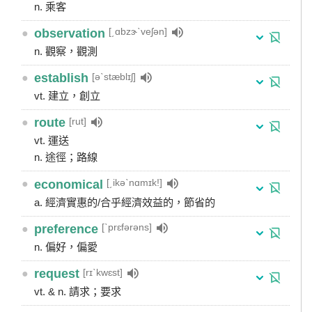
n. 乘客
[͵ɑbzɝˋveʃən]
●
observation
n. 觀察，觀測
[əˋstæblɪʃ]
●
establish
vt. 建立，創立
[rut]
●
route
vt. 運送
n. 途徑；路線
[͵ikəˋnɑmɪk!]
●
economical
a. 經濟實惠的/合乎經濟效益的，節省的
[ˋprɛfərəns]
●
preference
n. 偏好，偏愛
[rɪˋkwɛst]
●
request
vt. & n. 請求；要求