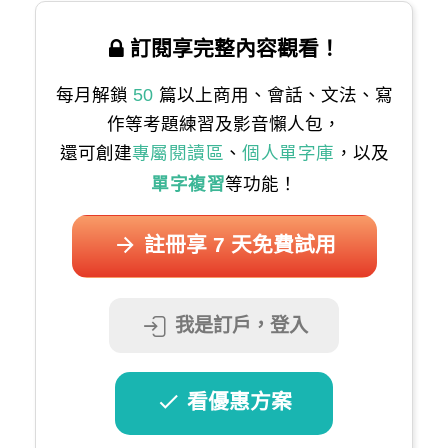
訂閱享完整內容觀看！
每月解鎖
50
篇以上商用、會話、文法、寫
作等考題練習及影音懶人包，
還可創建
專屬閱讀區
、
個人單字庫
，以及
單字複習
等功能！
註冊享 7 天免費試用
我是訂戶，登入
看優惠方案