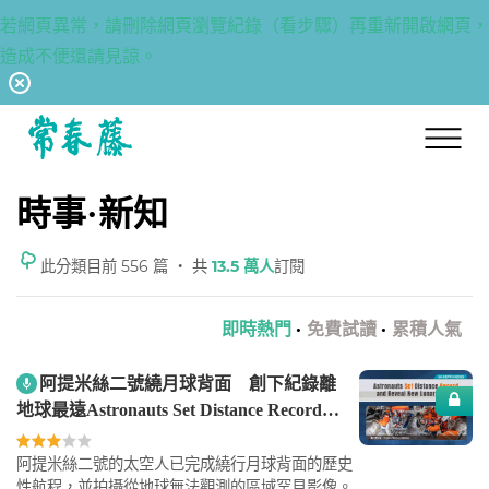
若網頁異常，請刪除網頁瀏覽紀錄（看步驟）再重新開啟網頁，
造成不便還請見諒。
回常春藤首頁
時事·新知
此分類目前 556 篇 ‧ 共
13.5 萬人
訂閱
即時熱門
·
免費試讀
·
累積人氣
阿提米絲二號繞月球背面 創下紀錄離
地球最遠Astronauts Set Distance Record
and Reveal New Lunar Details(全英文講解)
阿提米絲二號的太空人已完成繞行月球背面的歷史
性航程，並拍攝從地球無法觀測的區域罕見影像。