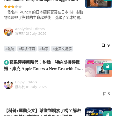
Rejoin a Monkey Troop(全英文講解)
一隻名叫 Punch 的日本獼猴寶寶在日本市川市動
物園經歷了艱難的生命起點後，引起了全球的關
注。
Analytical Editors
發布於 21 July ,2026
19
#動物
#環境·保育
#時事
#全英文講解
蘋果迎接新時代：約翰．特納斯接棒提
姆．庫克 Apple Enters a New Era with John
Ternus as CEO
Enjoy Editors
發布於 18 July ,2026
3
【科普+運動英文】球碰到鋼索了嗎？解密