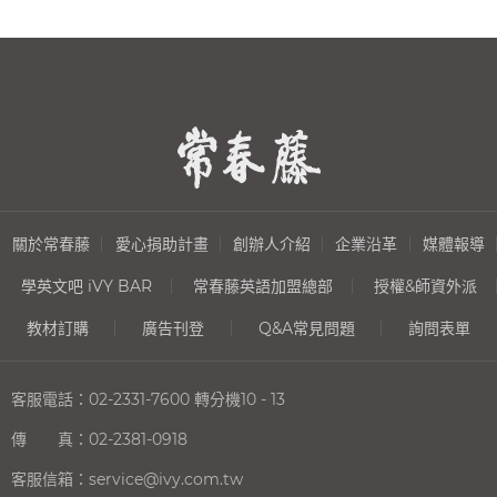
關於常春藤
愛心捐助計畫
創辦人介紹
企業沿革
媒體報導
學英文吧 iVY BAR
常春藤英語加盟總部
授權&師資外派
教材訂購
廣告刊登
Q&A常見問題
詢問表單
客服電話：
02-2331-7600
轉分機10 - 13
傳 真：
02-2381-0918
客服信箱：
service@ivy.com.tw