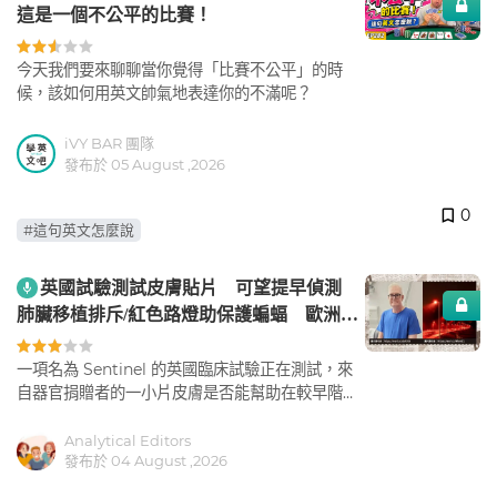
這是一個不公平的比賽！
今天我們要來聊聊當你覺得「比賽不公平」的時
候，該如何用英文帥氣地表達你的不滿呢？
iVY BAR 團隊
發布於 05 August ,2026
0
#這句英文怎麼說
英國試驗測試皮膚貼片 可望提早偵測
肺臟移植排斥/紅色路燈助保護蝙蝠 歐洲城
市新嘗試
一項名為 Sentinel 的英國臨床試驗正在測試，來
自器官捐贈者的一小片皮膚是否能幫助在較早階段
偵測出肺臟移植排斥。
Analytical Editors
發布於 04 August ,2026