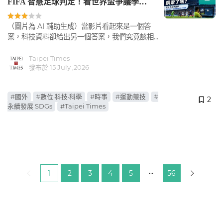
FIFA 智慧足球判定！看世界盃爭議學
VAR、sensor 等實用新聞英文
（圖片為 AI 輔助生成）當影片看起來是一個答
案，科技資料卻給出另一個答案，我們究竟該相信
什麼？
Taipei Times
發布於 15 July ,2026
#國外
#數位·科技·科學
#時事
#運動競技
#
2
永續發展 SDGs
#Taipei Times
目前頁碼：
1
2
3
4
5
56