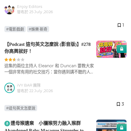
再次帶回大銀幕。
Enjoy Editors
發布於 25 July ,2026
1
#電影戲劇
#娛樂·新奇
【Podcast 這句英文怎麼說 (影音版)】#278
你高興就好！
這集的兩位主持人 Eleanor 和 Duncan 要教大家
一個非常有用的社交技巧：當你遇到講不聽的人，
該如何「優雅地放棄說服」！ 讓我們帶著輕鬆的
心情，一起學習如何用英文表達「你高興就好」。
iVY BAR 團隊
發布於 22 July ,2026
3
#這句英文怎麼說
遭母猴遺棄 小獼猴努力融入猴群
Abandoned Baby Macaque Struggles to