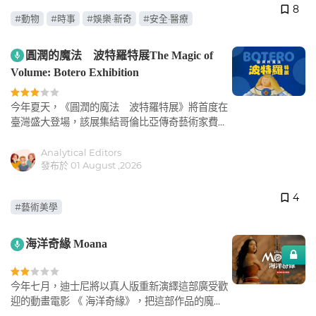
8
#動物
#時事
#娛樂·新奇
#安全·醫療
圓潤的魔法 波特羅特展The Magic of
Volume: Botero Exhibition
今年夏天，《圓潤的魔法 波特羅特展》將首度在
臺灣盛大登場，該展集結哥倫比亞傳奇藝術家費爾
南多‧波特羅一百多件畫作與立體雕塑作品。
Analytical Editors
發布於 01 August ,2026
4
#藝術美學
海洋奇緣 Moana
今年七月，迪士尼將以真人版重新演繹這部廣受歡
迎的動畫電影 《 海洋奇緣》，把這部作品的魔力