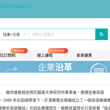
造成不便還請見諒。
下單即開通！
12小時內開通！
t 數位訂閱制
線上課程
會員優惠
企業
沿革
線上影音課程
歡迎加入常春藤
new
會員推薦分潤計畫
new
我的音檔收聽櫃
new
賴世雄教授從明尼蘇達大學研究所畢業後，選擇從事英語
會員限定活動
，1988 年在因緣際會下，於漢聲電台開播成立了一個英語廣播
會員升等辦法
藤解析英語雜誌』也因此應運而生。賴教授當時也只是抱著「投