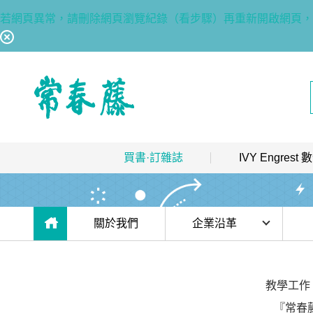
若網頁異常，請刪除網頁瀏覽紀錄（看步驟）再重新開啟網頁，
回常春藤首頁
買書·訂雜誌
IVY Engres
熱銷排行
｜
最多人買
數位訂閱制介紹
限時優惠
｜
省最多
hot
數位訂閱制-新手攻略
目前位於:
關於我們
企業沿革
團體採購
｜
企業 / 補習班
hot
訂閱方案
關於常春藤
出版品總覽
我的閱讀區
創辦人介紹
教學工作
數位學習
｜
數位訂閱 / 線上課程
高效學習計畫表
hot
『常春
企業沿革