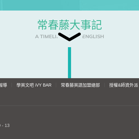
常春藤大事記
A TIMELINE OF IVY ENGLISH
報導
學英文吧 iVY BAR
常春藤英語加盟總部
授權&師資外派
- 13