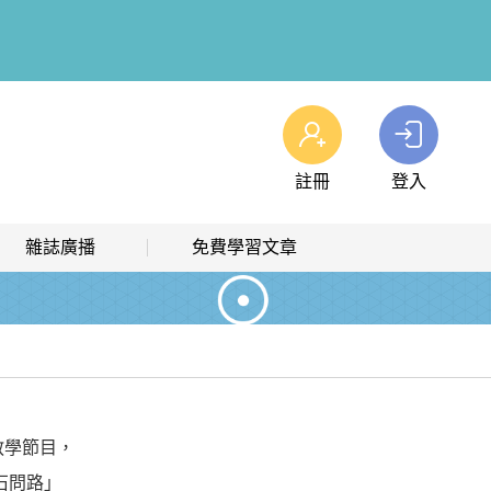
註冊
登入
查看我的購物車
雜誌廣播
免費學習文章
購物車
0
商品
高效學習計畫表
熱門文章主題
雜誌線上廣播
hashtag 標籤索引
解析英語廣播
文章分類
生活英語廣播
時事·新知
教學節目，
單字·俚語·用法
石問路」