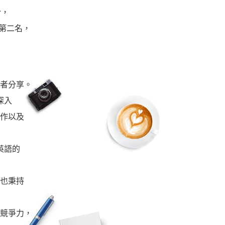
份，
[閱讀] 入門·生活會話
榜第二名，
[閱讀] 中階、日常實用文章
TOEIC 多益 750 輕鬆過
GEPT 全民英檢，聽/說/讀/寫一次過！
者分享。
寫作·題型攻略
深入
職場·商務應用
作以及
[閱讀] 高階、進階閱讀
英語的
見證心得·考情分享
也秉持
競爭力，