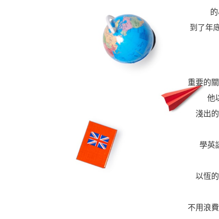
的
雜誌
IVY Engrest 數位訂閱制
｜
長訂 / 當期 / 過刊
專屬閱讀區
媒體報導
到了年底
升學考試
線上課程
解析英語（英檢中級→中高級）
｜
會考 / 學測
我的收藏文章
多益・雅思
APP學習
生活英語（英檢初級→中級）
國中（閱讀素養．會考題庫）
更多 Premium 
GEPT全民英檢
升大學系列（新課綱適用）
TOEIC 新制多益
我的學習設定 / 記錄
重要的關
職場進修
升科大四技大專系列
TOEIC Bridge多益普級
初級全民英檢
每日 Quiz 複習區
他
兒童
大專院校系列
IELTS 雅思
中級全民英檢
桌曆．月曆．行事曆
｜
啟蒙～國小
單字收藏 / 小考複
淺出的
Aptis 普思
中高級全民英檢
英語學習法
0～3歲
我的訂閱·推播設
學英
軍檢系列
全民英檢實力養成
英語從頭學（英語輕鬆學）系列
3～6歲
訂閱制更新月誌
發音．聽力．口說．會話
低年級（7-8歲）
訂閱讀者回饋宣言
以恆的
單字．片語．辭典
中年級（9-10歲）
不用浪費
文法．句型．克漏字
高年級以上（11-15歲）