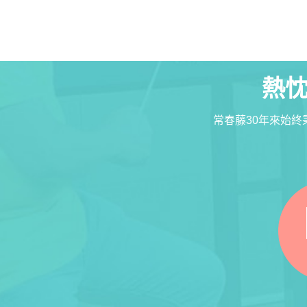
寫作．翻譯．閱讀
商用．新聞英文
多元選修
熱忱
常春藤30年來始