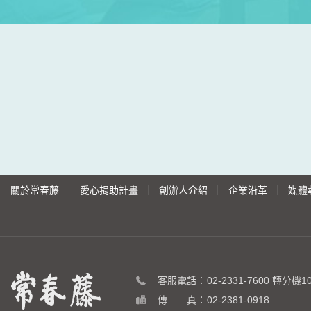
關於常春藤
愛心捐助計畫
創辦人介紹
企業沿革
媒體
客服電話：
02-2331-7600
轉分機10 
傳 真：
02-2381-0918