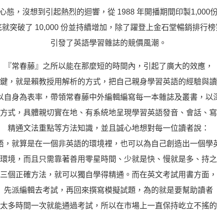
心態，沒想到引起熱烈的迴響，從 1988 年開播期間印製1,000
熊贈點回饋辦法
就突破了 10,000 份並持續增加，除了躍登上金石堂暢銷排行
引發了英語學習雜誌的競價風潮。
解鎖文章
『常春藤』之所以能在那麼短的時間內，引起了廣大的效應，
鍵，就是賴教授用解析的方式，把自己親身學習英語的經驗與讀
以自身為表率，帶領常春藤中外編輯編寫每一本雜誌及叢書，以
習區
方式，具體親切實在地、有系統地呈現學習英語發音、會話、寫
精通文法重點等方法知識，並且誠心地想對每一位讀者說：
定
語，就算是在一個非英語的環境裡，也可以為自己創造出一個學
環境，而且只需靠著善用零星時間、少就是快、慢就是多、持之
三個正確方法，就可以獨自學得精通。而在英文考試用書方面，
先派編輯去考試，再回來撰寫模擬試題，為的就是要幫助讀者
太多時間一次就能通過考試，所以在市場上一直保持屹立不搖的