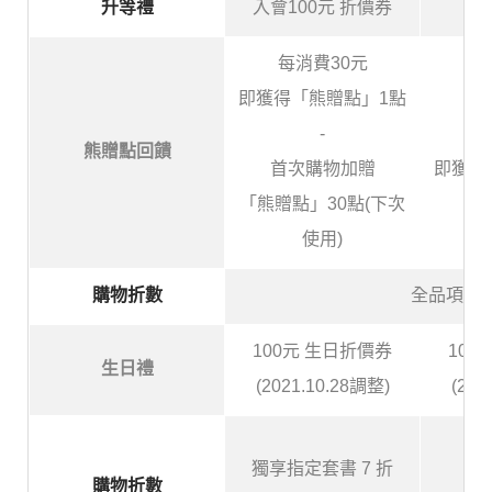
升等禮
入會100元 折價券
每消費30元
即獲得「熊贈點」1點
-
每
熊贈點回饋
首次購物加贈
即獲得
「熊贈點」30點(下次
使用)
購物折數
全品項可享
100元 生日折價券
100
生日禮
(2021.10.28調整)
(202
獨享指定套書 7 折
購物折數