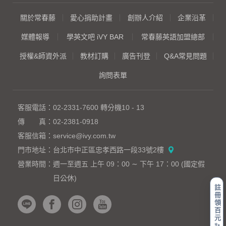
關於常春藤
愛心捐助計畫
創辦人介紹
企業沿革
媒體報導
學英文吧 iVY BAR
常春藤英語加盟總部
授權&師資外派
教材訂購
廣告刊登
Q&A常見問題
詢問表單
客服電話：
02-2331-7600
轉分機10 - 13
傳 真：
02-2381-0918
客服信箱：
service@ivy.com.tw
門市地址：
台北市中正區忠孝西路一段33號2樓
營業時間：
週一至週五 上午 09：00 ∼ 下午 17：00 (國定假
日公休)
註
冊
領
百
元
✨