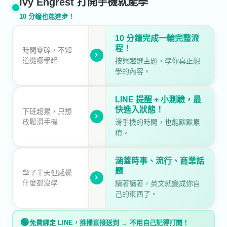
Ivy Engrest 打開手機就能學
10 分鐘也能進步！
10 分鐘完成一輪完整流
程！
時間零碎，不知
道從哪學起
按興趣選主題，學你真正想
學的內容。
LINE 提醒 + 小測驗，最
快進入狀態！
下班超累，只想
放鬆滑手機
滑手機的時間，也能默默累
積。
涵蓋時事、流行、商業話
題
學了半天但感覺
什麼都沒學
讀著讀著，英文就變成你自
己的東西了。
🟢
免費綁定 LINE，推播直接送到 → 不用自己記得打開！