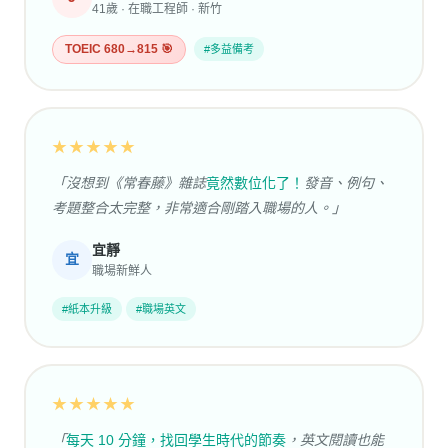
41歲 · 在職工程師 · 新竹
TOEIC 680→815 🎯
#多益備考
★★★★★
「沒想到《常春藤》雜誌
竟然數位化了！
發音、例句、
考題整合太完整，非常適合剛踏入職場的人。」
宜靜
宜
職場新鮮人
#紙本升級
#職場英文
★★★★★
「
每天 10 分鐘，找回學生時代的節奏
，英文閱讀也能