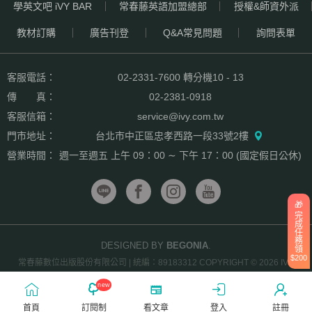
學英文吧 iVY BAR
常春藤英語加盟總部
授權&師資外派
教材訂購
廣告刊登
Q&A常見問題
詢問表單
客服電話：
02-2331-7600
轉分機10 - 13
傳 真：
02-2381-0918
客服信箱：
service@ivy.com.tw
門市地址：
台北市中正區忠孝西路一段33號2樓
營業時間：
週一至週五 上午 09：00 ∼ 下午 17：00 (國定假日公休)
🎁
完
成
任
務
DESIGNED BY
BEGONIA
.
領
$200
常春藤數位出版股份有限公司 | 統編：89183312 COPYRIGHT © 2026 IVY
ENGLISH ALL RIGHTS RESERVED.
new
首頁
訂閱制
看文章
登入
註冊