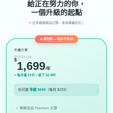
給正在努力的你，
一個升級的起點
✦
在常春藤網站訂閱，享有專屬折扣！
🔥 最划算 — 每天不到 $5
年繳方案
原價 $4,188
$
1,699
/年
≈ 每月僅 $142，省下 $2,489
也可選
季繳 $699
（每月 $233）
解鎖全站 Premium 文章
✓