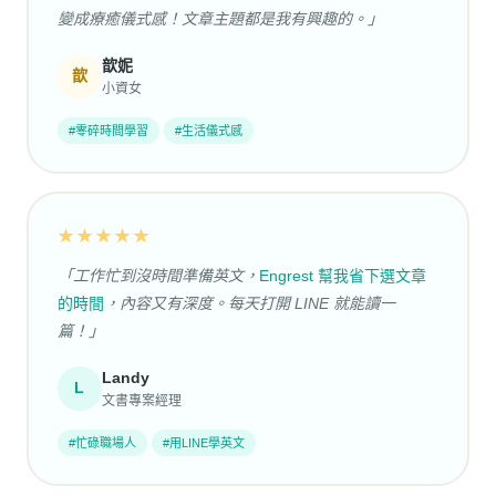
變成療癒儀式感！文章主題都是我有興趣的。」
歆妮
歆
小資女
#零碎時間學習
#生活儀式感
★★★★★
「工作忙到沒時間準備英文，
Engrest 幫我省下選文章
的時間
，內容又有深度。每天打開 LINE 就能讀一
篇！」
Landy
L
文書專案經理
#忙碌職場人
#用LINE學英文