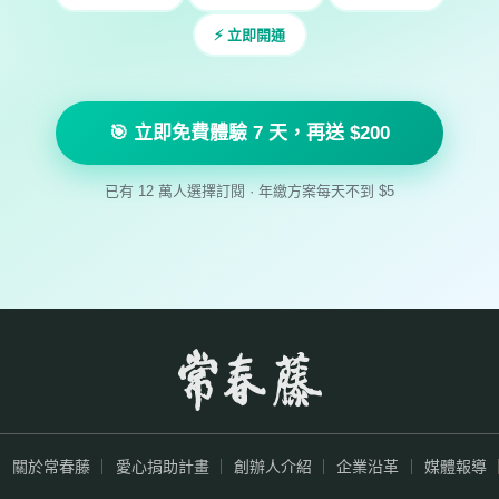
⚡ 立即開通
🎯 立即免費體驗 7 天，再送 $200
已有 12 萬人選擇訂閱 · 年繳方案每天不到 $5
關於常春藤
愛心捐助計畫
創辦人介紹
企業沿革
媒體報導