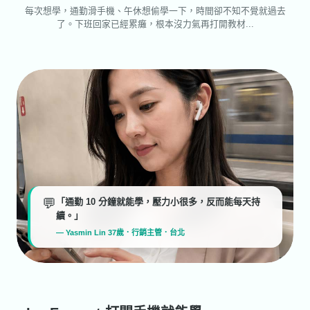
每次想學，通勤滑手機、午休想偷學一下，時間卻不知不覺就過去
了。下班回家已經累癱，根本沒力氣再打開教材...
💬
「通勤 10 分鐘就能學，壓力小很多，反而能每天持
續。」
— Yasmin Lin 37歲．行銷主管．台北