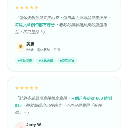
★★★★★
「退休後想把英文撿回來，但市面上資源品質差很多。
每篇文章例句都有發音
，老師的講解讓我真的搞懂用
法，不只是背！」
美惠
美
56歲 · 退休教師 · 台中
#例句發音
#退休自學
#深度品質
★★★★★
「針對多益弱項直接找文章讀，
三個月多益從 680 跳到
815
，終於知道自己在進步，不再只是覺得『有在
學』。」
Jerry W.
J