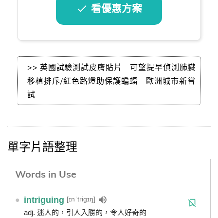
看優惠方案
>> 英國試驗測試皮膚貼片 可望提早偵測肺臟
移植排斥/紅色路燈助保護蝙蝠 歐洲城市新嘗
試
單字片語整理
Words in Use
[ɪnˈtrigɪŋ]
●
intriguing
adj. 迷人的，引人入勝的，令人好奇的