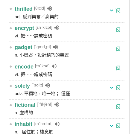
[θrɪld]
●
thrilled
adj. 感到興奮／高興的
[ɛnˋkrɪpt]
●
encrypt
vt. 把⋯⋯譯成密碼
[ˋgædʒɪt]
●
gadget
n. 小機器，設計精巧的裝置
[ɪnˋkod]
●
encode
vt. 把⋯⋯編成密碼
[ˋsollɪ]
●
solely
adv. 單獨地，唯一地； 僅僅
[ˋfɪkʃən!]
●
fictional
a. 虛構的
[ɪnˋhæbɪt]
●
inhabit
n. . 居住於；棲息於