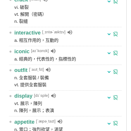
vi. 破裂
vt. 解開（密碼）
n. 裂縫
[͵ɪntɚˋæktɪv]
●
interactive
a. 相互作用的，互動的
[aɪˋkɑnɪk]
●
iconic
a. 經典的，代表性的，指標性的
[ˋaʊt͵fɪt]
●
outfit
n. 全套服裝 / 裝備
vt. 提供全套服裝
[dɪˋsple]
●
display
vt. 展示，陳列
n. 陳列，展示；表演
[ˋæpə͵taɪt]
●
appetite
n. 胃口；強烈欲望，渴望