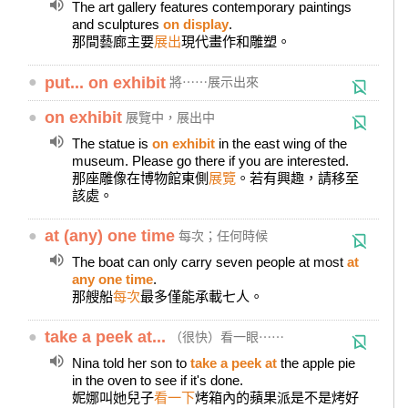
The art gallery features contemporary paintings
and sculptures
on display
.
那間藝廊主要
展出
現代畫作和雕塑。
●
put... on exhibit
將⋯⋯展示出來
●
on exhibit
展覽中，展出中
The statue is
on exhibit
in the east wing of the
museum. Please go there if you are interested.
那座雕像在博物館東側
展覽
。若有興趣，請移至
該處。
●
at (any) one time
每次；任何時候
The boat can only carry seven people at most
at
any one time
.
那艘船
每次
最多僅能承載七人。
●
take a peek at...
（很快）看一眼⋯⋯
Nina told her son to
take a peek at
the apple pie
in the oven to see if it's done.
妮娜叫她兒子
看一下
烤箱內的蘋果派是不是烤好