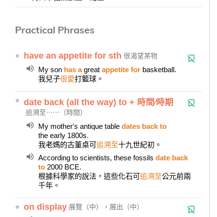
Practical Phrases
●
have an appetite for sth
很渴望某物
My son
has a
great
appetite for
basketball.
我兒子
很愛
打籃球。
●
date back (all the way) to + 時間∕時期
追溯至⋯⋯（時間）
My mother's antique table
dates back to
the early 1800s.
我老媽的古董桌可
追溯至
十九世紀初。
According to scientists, these fossils
date back
to
2000 BCE.
根據科學家的說法，這些化石可
追溯至
公元前兩
千年。
●
on display
展覽（中），展出（中）