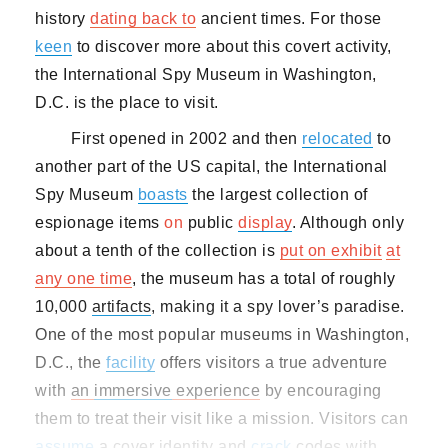
history
dating back to
ancient times. For those
keen
to discover more about this covert activity,
the International Spy Museum in Washington,
D.C. is the place to visit.
First opened in 2002 and then
relocated
to
another part of the US capital, the International
Spy Museum
boasts
the largest collection of
espionage items
on
public
display
. Although only
about a tenth of the collection is
put
on exhibit
at
any one time
, the museum has a total of roughly
10,000
artifacts
, making it a spy lover’s paradise.
One of the most popular museums in Washington,
D.C., the
facility
offers visitors a true adventure
with
an
immersive
experience
by encouraging
them to treat their visit like a mission. Visitors can
assume
a cover identity
and
crack
codes with