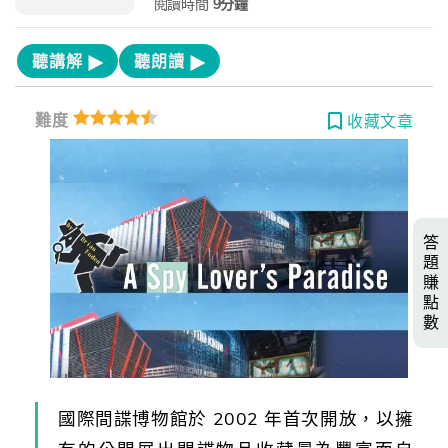
閱讀時間
9分鐘
聽講解
聽朗讀
難度
收藏文章
答
題
賺
點
數
國際間諜博物館於 2002 年首次開放，以擁