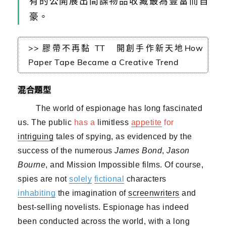
有的公開展出間諜物品收藏最為豐富而自
豪。
>> 膠帶不再黏 TT 開創手作新天地How
Paper Tape Became a Creative Trend
混合題型
The world of espionage has long fascinated
us. The public
has a
limitless
appetite
for
intriguing
tales of spying, as evidenced by the
success of the numerous
James Bond
,
Jason
Bourne
, and Mission Impossible films. Of course,
spies are not
solely
fictional
characters
inhabiting
the imagination of
screenwriters
and
best-selling novelists.
Espionage has indeed
been conducted across the world, with a long