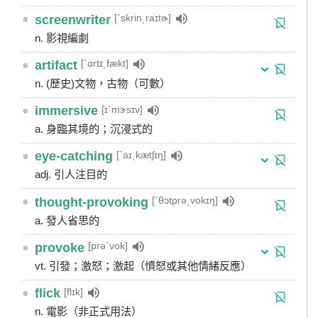
[ˋskrin͵raɪtɚ]
●
screenwriter
n. 影視編劇
[ˋɑrtɪ͵fækt]
●
artifact
n. (歷史)文物，古物（可數）
[ɪˋmɝsɪv]
●
immersive
a. 身臨其境的；沉浸式的
[ˋaɪ͵kætʃɪŋ]
●
eye-catching
adj. 引人注目的
[ˋθɔtprə͵vokɪŋ]
●
thought-provoking
a. 發人省思的
[prəˋvok]
●
provoke
vt. 引發；激怒；激起（憤怒或其他情緒反應）
[flɪk]
●
flick
n. 電影（非正式用法）