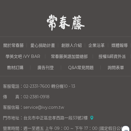
關於常春藤
愛心捐助計畫
創辦人介紹
企業沿革
媒體報導
學英文吧 iVY BAR
常春藤英語加盟總部
授權&師資外派
教材訂購
廣告刊登
Q&A常見問題
詢問表單
客服電話：
02-2331-7600
轉分機10 - 13
傳 真：
02-2381-0918
客服信箱：
service@ivy.com.tw
門市地址：
台北市中正區忠孝西路一段33號2樓
營業時間：
週一至週五 上午 09：00 ∼ 下午 17：00 (國定假日公休)