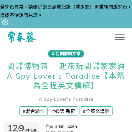
若網頁異常，請刪除網頁瀏覽紀錄（看步驟）再重新開啟網頁，
造成不便還請見諒。
回常春藤首頁
訂閱解鎖文章
間諜博物館 一起來玩間諜家家酒
A Spy Lover’s Paradise【本篇
為全程英文講解】
A Spy Lover’s Paradise
#混合題型
#娛樂·新奇
#全英文講解
12
9
作者
Brian Foden
/
解析英語