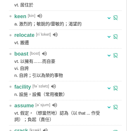
vt. 居住於
[kin]
●
keen
a. 激烈的；敏銳的/靈敏的；渴望的
[riˋloket]
●
relocate
vt. 搬遷
[bost]
●
boast
vt. 以擁有……而自豪
vi. 自誇
n. 自誇；引以為榮的事物
[fəˋsɪlətɪ]
●
facility
n. 設施，設備（常用複數）
[əˋsjum]
●
assume
vt. 假定，（想當然地）認為（以 that ... 作受
詞）；負起（責任）
[kræk]
●
crack