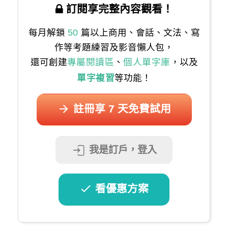
訂閱享完整內容觀看！
每月解鎖
50
篇以上商用、會話、文法、寫
作等考題練習及影音懶人包，
還可創建
專屬閱讀區
、
個人單字庫
，以及
單字複習
等功能！
註冊享 7 天免費試用
我是訂戶，登入
看優惠方案