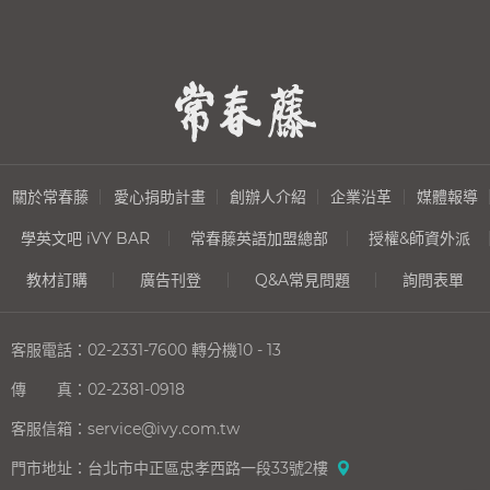
關於常春藤
愛心捐助計畫
創辦人介紹
企業沿革
媒體報導
學英文吧 iVY BAR
常春藤英語加盟總部
授權&師資外派
教材訂購
廣告刊登
Q&A常見問題
詢問表單
客服電話：
02-2331-7600
轉分機10 - 13
傳 真：
02-2381-0918
客服信箱：
service@ivy.com.tw
門市地址：
台北市中正區忠孝西路一段33號2樓