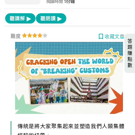
閱讀時間
5分鐘
聽講解
聽朗讀
難度
收藏文章
答
題
賺
點
數
傳統是將大家聚集起來並塑造我們人類集體