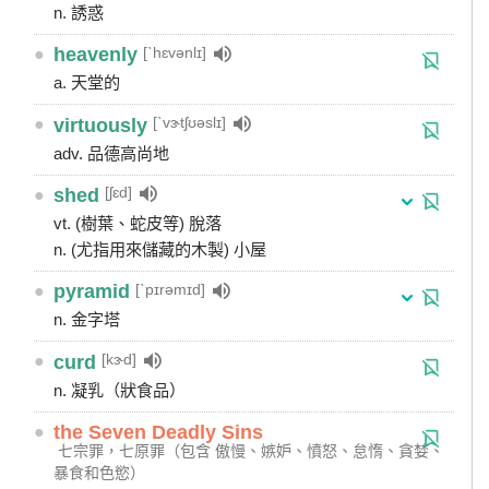
n. 誘惑
[ˋhɛvənlɪ]
●
heavenly
a. 天堂的
[ˋvɝtʃʊəslɪ]
●
virtuously
adv. 品德高尚地
[ʃɛd]
●
shed
vt. (樹葉、蛇皮等) 脫落
n. (尤指用來儲藏的木製) 小屋
[ˋpɪrəmɪd]
●
pyramid
n. 金字塔
[kɝd]
●
curd
n. 凝乳（狀食品）
●
the Seven Deadly Sins
七宗罪，七原罪（包含 傲慢、嫉妒、憤怒、怠惰、貪婪、
暴食和色慾）