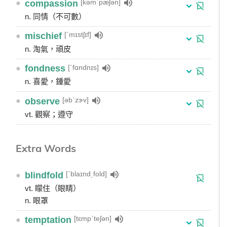
[kəmˋpæʃən]
●
compassion
n. 同情（不可數）
[ˋmɪstʃɪf]
●
mischief
n. 淘氣，頑皮
[ˋfɑndnɪs]
●
fondness
n. 喜愛，鍾愛
[əbˋzɝv]
●
observe
vt. 觀察；遵守
Extra Words
[ˋblaɪnd͵fold]
●
blindfold
vt. 矇住（眼睛）
n. 眼罩
[tɛmpˋteʃən]
●
temptation