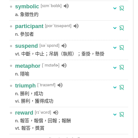
[sɪmˋbɑlɪk]
●
symbolic
a. 象徵性的
[pɑrˋtɪsəpənt]
●
participant
n. 參加者
[səˋspɛnd]
●
suspend
vt. 中斷，中止；吊銷（執照）；垂掛，懸掛
[ˋmɛtəfɚ]
●
metaphor
n. 隱喻
[ˋtraɪəmf]
●
triumph
n. 勝利，成功
vi. 勝利，獲得成功
[rɪˋwɔrd]
●
reward
n. 報答，報償，回報；報酬
vt. 報答，獎賞