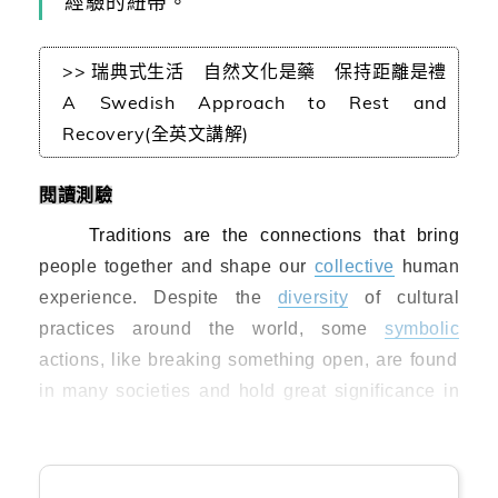
經驗的紐帶。
>> 瑞典式生活 自然文化是藥 保持距離是禮
A Swedish Approach to Rest and
Recovery(全英文講解)
閱讀測驗
Traditions are the connections that bring
people together and shape our
collective
human
experience. Despite the
diversity
of cultural
practices around the world, some
symbolic
actions, like breaking something open, are found
in many societies and hold great significance in
various areas.