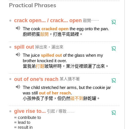
Practical Phrases
●
crack open... / crack... open
敲開⋯⋯
The cook
cracked open
the egg onto the pan.
廚師把蛋
敲開
，打進平底鍋裡。
●
spill out
掉出來，灑出來
The juice
spilled out
of the glass when my
brother knocked it over.
當我弟
打翻
玻璃杯時，果汁從裡頭灑了出來。
●
out of one’s reach
某人搆不著
The child stretched her arms, but the cookie jar
was still
out of her reach
.
小孩伸長了手臂，但仍然
碰不到
餅乾罐。
●
give rise to...
引起 / 導致……
= contribute to
= lead to
= result in