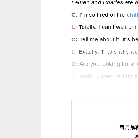
Lauren and Charles are
b
C:
I’m so tired of the
chil
L:
Totally. I can’t wait u
C:
Tell me about it. It’s b
L:
Exactly. That’s why we
C:
Are you looking for a
L:
Yeah. I want to buy a
wear to the beach. What 
每月解