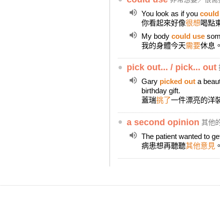
You look as if you
could
你看起來好像
很想
喝點
My body
could use
some
我的身體今天
需要
休息
●
pick out... / pick... out
Gary
picked out
a beaut
birthday gift.
蓋瑞
挑了
一件漂亮的洋
●
a second opinion
其他
The patient wanted to g
病患想再聽聽
其他意見