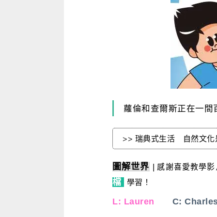
寫作．翻譯．閱讀
商用．新聞英文
多元選修
蘿倫和查爾斯正在一間
>> 瑞典式生活 自然文化是藥 保
圖解世界
|
感謝喜愛教學影片
檔
學習
！
L: Lauren
C: Charle