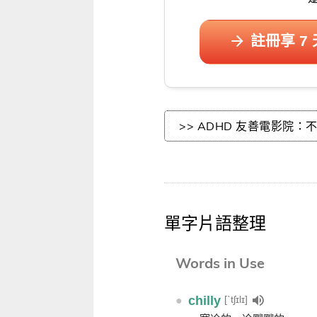
註冊享 7
>> ADHD 友善電影院：不用再乖乖坐
單字片語整理
Words in Use
[ˋtʃɪlɪ]
●
chilly