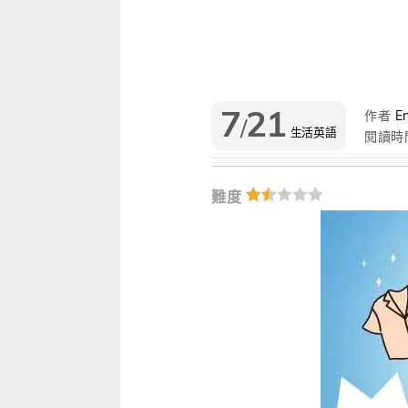
雜誌
IVY Engrest 數位訂閱制
｜
長訂 / 當期 / 過刊
專屬閱讀區
升學考試
線上課程
解析英語（英檢中級→中高級）
｜
會考 / 學測
我的收藏文章
多益・雅思
APP學習
生活英語（英檢初級→中級）
國中（閱讀素養．會考題庫）
更多 Premium 
7
21
作者
En
/
GEPT全民英檢
升大學系列（新課綱適用）
TOEIC 新制多益
我的學習設定 / 記錄
生活英語
閱讀時
職場進修
升科大四技大專系列
TOEIC Bridge多益普級
初級全民英檢
每日 Quiz 複習區
難度
兒童
大專院校系列
IELTS 雅思
中級全民英檢
桌曆．月曆．行事曆
｜
啟蒙～國小
單字收藏 / 小考複
Aptis 普思
中高級全民英檢
英語學習法
0～3歲
我的訂閱·推播設定
軍檢系列
全民英檢實力養成
英語從頭學（英語輕鬆學）系列
3～6歲
訂閱制更新月誌
發音．聽力．口說．會話
低年級（7-8歲）
訂閱讀者回饋宣言
單字．片語．辭典
中年級（9-10歲）
文法．句型．克漏字
高年級以上（11-15歲）