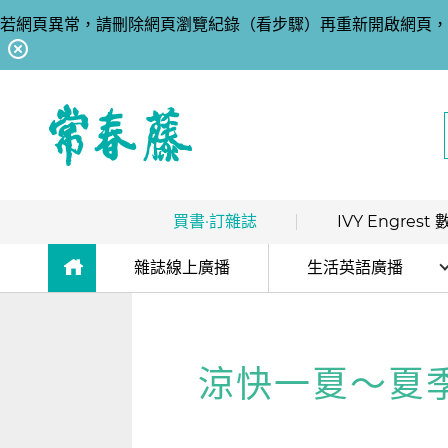
若網頁異常，請刪除網頁瀏覽紀錄（看步驟）再重新開啟網頁，
回常春藤首頁
買書·訂雜誌
IVY Engres
熱銷排行
｜
最多人買
數位訂閱制介紹
雜誌線上廣播
生活英語廣播
限時優惠
｜
省最多
hot
數位訂閱制-新手攻略
解析英語廣播
團體採購
｜
企業 / 補習班
hot
訂閱方案
生活英語廣播
涼快一夏～夏季服裝
出版品總覽
我的閱讀區
數位學習
｜
數位訂閱 / 線上課程
高效學習計畫表
hot