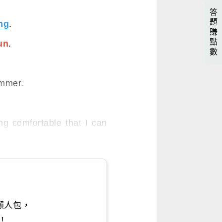
答
題
ng
.
賺
點
un
.
數
ummer.
g comfortable that I can
懶人包，
！