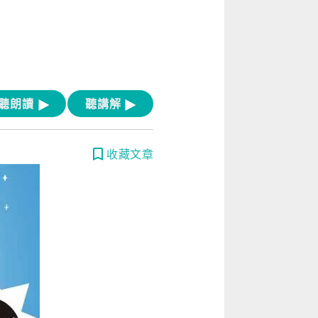
[閱讀] 入門·生活會話
[閱讀] 中階、日常實用文章
TOEIC 多益 750 輕鬆過
GEPT 全民英檢，聽/說/讀/寫一次過！
聽朗讀
聽講解
寫作·題型攻略
收藏文章
職場·商務應用
[閱讀] 高階、進階閱讀
見證心得·考情分享