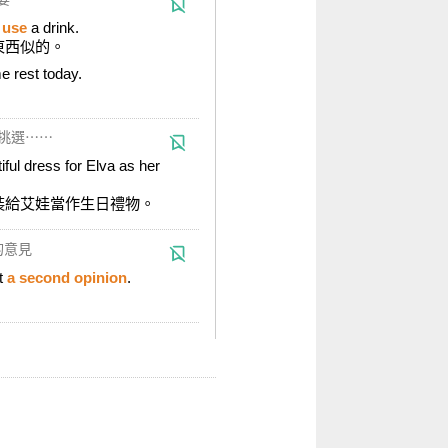
 use
a drink.
東西似的。
 rest today.
。
挑選⋯⋯
iful dress for Elva as her
裝給艾娃當作生日禮物。
的意見
et
a second opinion
.
。