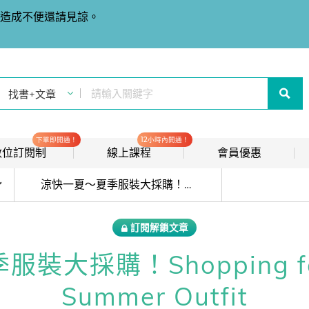
造成不便還請見諒。
下單即開通！
12小時內開通！
t 數位訂閱制
線上課程
會員優惠
目前位於:
線上影音課程
歡迎加入常春藤
涼快一夏～夏季服裝大採購！Shopping for the Perfect Summer Outfit
new
會員推薦分潤計畫
new
訂閱解鎖文章
我的音檔收聽櫃
new
大採購！Shopping for t
會員限定活動
Summer Outfit
會員升等辦法