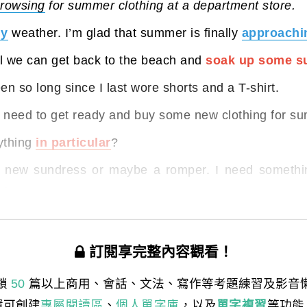
rowsing
for summer clothing at a department store.
ly
weather. I’m glad that summer is finally
approachi
ntil we can get back to the beach and
soak up some s
een so long since I last wore shorts and a T-shirt.
 need to get ready and buy some new clothing for s
nything
in particular
?
 new sundress or maybe a romper. I need somethin
about you?
訂閱享完整內容觀看！
鎖
50
篇以上商用、會話、文法、寫作等考題練習及影音
還可創建
專屬閱讀區
、
個人單字庫
，以及
單字複習
等功能