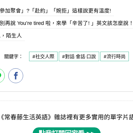
參加聚會」?「赴約」「婉拒」這樣說更有溫度!
說 You’re tired 啦，來學「辛苦了! 」英文該怎麼說
r再見，陌生人
關鍵字：
#社交人際
#對話·會話·口說
#流行時尚
《
常春藤生活英語
》雜誌裡有更多實用的
單字片