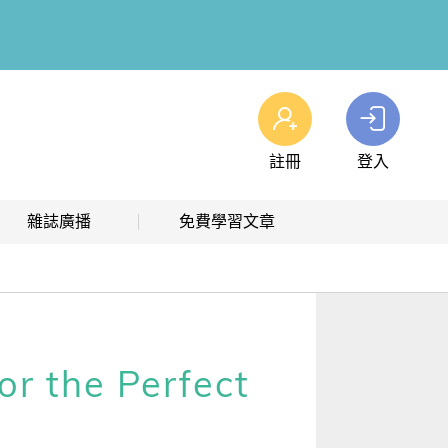
註冊
登入
查看我的購物車
雜誌廣播
免費學習文章
購物車
0
商品
高效學習計畫表
熱門文章主題
雜誌線上廣播
hashtag 標籤索引
解析英語廣播
文章分類
he Perfect
生活英語廣播
時事·新知
單字·俚語·用法