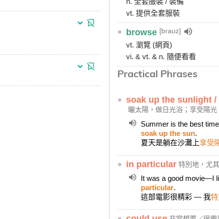
n. 全套服裝 / 裝備
vt. 提供全套服裝
[braʊz]
●
browse
vt. 瀏覽 (網頁)
vi. & vt. & n. 隨便看看
Practical Phrases
●
soak up the sunlight /
曬太陽，做日光浴；享受陽光
Summer is the best time 
soak up the sun
.
夏天是躺在沙灘上
享受
●
in particular
特別地，尤
It was a good movie―I l
particular
.
這部電影很精彩 — 我
特
●
could use
非常想要／很需