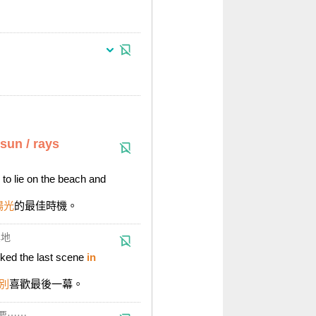
 sun / rays
to lie on the beach and
陽光
的最佳時機。
其地
iked the last scene
in
別
喜歡最後一幕。
要⋯⋯