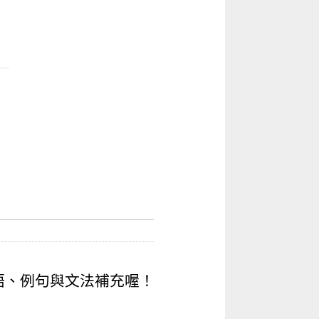
！
語
、例句與
文法
補充喔！