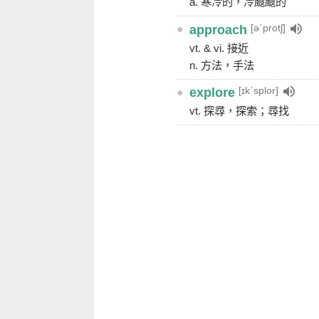
a. 寒冷的，冷颼颼的
[əˋprotʃ]
●
approach
vt. & vi. 接近
n. 方法，手法
[ɪkˋsplor]
●
explore
vt. 探尋，探索；尋找