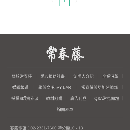
目前頁碼：
1
關於常春藤
愛心捐助計畫
創辦人介紹
企業沿革
媒體報導
學英文吧 iVY BAR
常春藤英語加盟總部
授權&師資外派
教材訂購
廣告刊登
Q&A常見問題
詢問表單
客服電話：
02-2331-7600
轉分機10 - 13