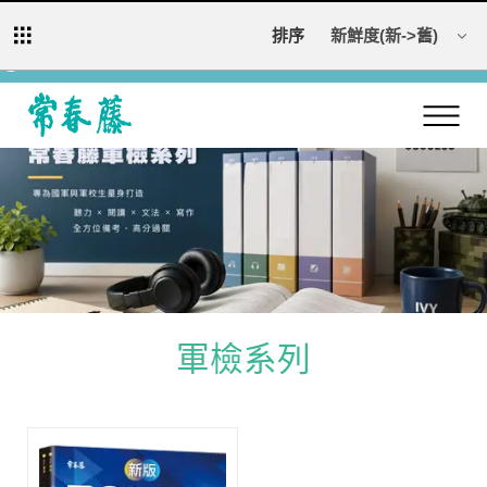
若網頁異常，請刪除網頁瀏覽紀錄（看步驟）再重新開啟網頁，造成不便還請
排序
見諒。
回常春藤首頁
軍檢系列