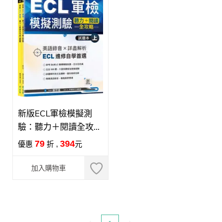
新版ECL軍檢模擬測
驗：聽力＋閱讀全攻略
（上）（試題本 + 詳解
79
394
優惠
折 ,
元
本 + QR Code線上音
檔）
加入購物車