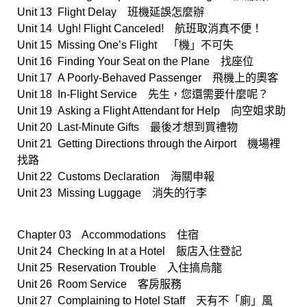
Unit 13 Flight Delay 班機延誤怎麼辦
Unit 14 Ugh! Flight Canceled! 航班取消真不便！
Unit 15 Missing One’s Flight 「機」不可失
Unit 16 Finding Your Seat on the Plane 找座位
Unit 17 A Poorly-Behaved Passenger 飛機上的奧客
Unit 18 In-Flight Service 先生，您還需要什麼呢？
Unit 19 Asking a Flight Attendant for Help 向空姐求助
Unit 20 Last-Minute Gifts 最後才想到買禮物
Unit 21 Getting Directions through the Airport 機場裡
找路
Unit 22 Customs Declaration 海關申報
Unit 23 Missing Luggage 消失的行李
Chapter 03 Accommodations 住宿
Unit 24 Checking In at a Hotel 飯店入住登記
Unit 25 Reservation Trouble 入住搞烏龍
Unit 26 Room Service 客房服務
Unit 27 Complaining to Hotel Staff 天有不「廁」風