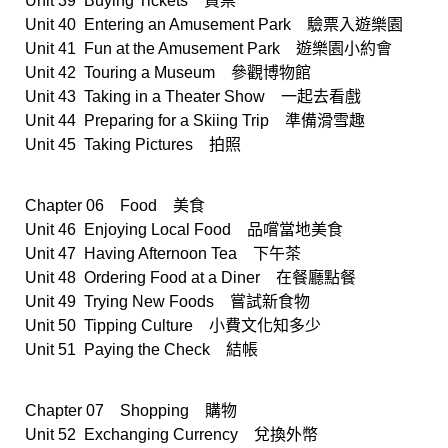
Unit 39 Buying Tickets 買票
Unit 40 Entering an Amusement Park 驗票入遊樂園
Unit 41 Fun at the Amusement Park 遊樂園小約會
Unit 42 Touring a Museum 參觀博物館
Unit 43 Taking in a Theater Show 一起去看戲
Unit 44 Preparing for a Skiing Trip 準備滑雪趣
Unit 45 Taking Pictures 拍照
Chapter 06 Food 美食
Unit 46 Enjoying Local Food 品嚐當地美食
Unit 47 Having Afternoon Tea 下午茶
Unit 48 Ordering Food at a Diner 在餐廳點餐
Unit 49 Trying New Foods 嘗試新食物
Unit 50 Tipping Culture 小費文化知多少
Unit 51 Paying the Check 結帳
Chapter 07 Shopping 購物
Unit 52 Exchanging Currency 兌換外幣