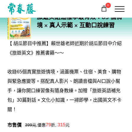
0
BA25
旅遊英語這樣學最有效：65 個情
購物車
回常春藤首頁
境 × 真人示範 × 互動口說練習
【 胡瓜節目中推薦】賴世雄老師近期於胡瓜節目中介紹
《旅遊英文》推薦書籍～～
收錄65個真實旅遊情境，涵蓋機票、住宿、美食、購物
與緊急應變等。搭配真人影片、朗讀音檔與AI口說小幫
手，讓你開口練習像有隨身教練。加贈「旅遊英語補充
包」30篇對話 × 文化小知識，一掃即學，出國英文不卡
關！
市售價
79
315
399
元
,優惠
折,
元