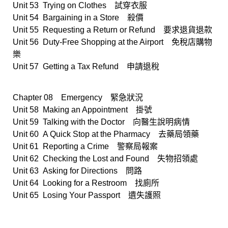
Unit 53 Trying on Clothes 試穿衣服
Unit 54 Bargaining in a Store 殺價
Unit 55 Requesting a Return or Refund 要求退貨退款
Unit 56 Duty-Free Shopping at the Airport 免稅店購物
樂
Unit 57 Getting a Tax Refund 申請退稅
Chapter 08 Emergency 緊急狀況
Unit 58 Making an Appointment 掛號
Unit 59 Talking with the Doctor 向醫生說明病情
Unit 60 A Quick Stop at the Pharmacy 去藥局領藥
Unit 61 Reporting a Crime 警察局報案
Unit 62 Checking the Lost and Found 失物招領處
Unit 63 Asking for Directions 問路
Unit 64 Looking for a Restroom 找廁所
Unit 65 Losing Your Passport 遺失護照