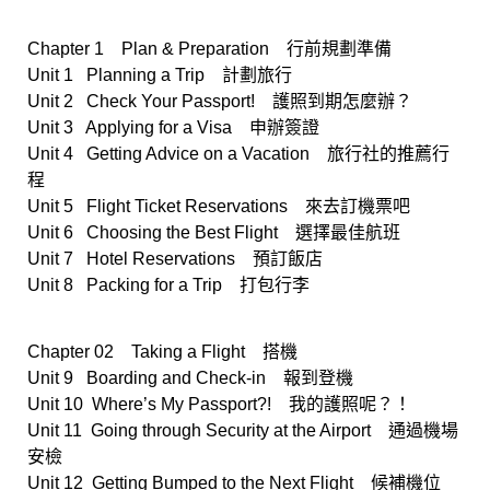
Chapter 1 Plan & Preparation 行前規劃準備
Unit 1 Planning a Trip 計劃旅行
Unit 2 Check Your Passport! 護照到期怎麼辦？
Unit 3 Applying for a Visa 申辦簽證
Unit 4 Getting Advice on a Vacation 旅行社的推薦行
程
Unit 5 Flight Ticket Reservations 來去訂機票吧
Unit 6 Choosing the Best Flight 選擇最佳航班
Unit 7 Hotel Reservations 預訂飯店
Unit 8 Packing for a Trip 打包行李
Chapter 02 Taking a Flight 搭機
Unit 9 Boarding and Check-in 報到登機
Unit 10 Where’s My Passport?! 我的護照呢？！
Unit 11 Going through Security at the Airport 通過機場
安檢
Unit 12 Getting Bumped to the Next Flight 候補機位