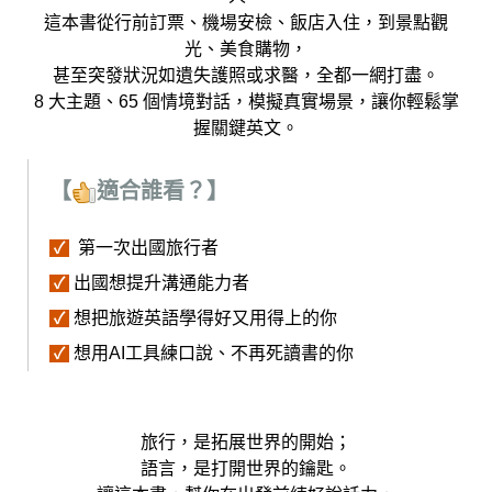
這本書從行前訂票、機場安檢、飯店入住，到景點觀
光、美食購物，
甚至突發狀況如遺失護照或求醫，全都一網打盡。
8 大主題、65 個情境對話，模擬真實場景，讓你輕鬆掌
握關鍵英文。
【
適合誰看？】
第一次出國旅行者
✓
出國想提升溝通能力者
✓
想把旅遊英語學得好又用得上的你
✓
想用AI工具練口說、不再死讀書的你
✓
旅行，是拓展世界的開始；
語言，是打開世界的鑰匙。