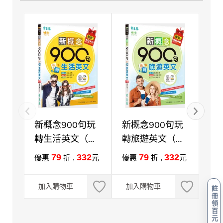
新概念900句玩
新概念900句玩
新
轉生活英文（附
轉旅遊英文（附
轉
QR Code音檔，
QR Code音檔，
（
79
332
79
332
優惠
折 ,
元
優惠
折 ,
元
優
買紙本書送電子
買紙本書送電子
C
元
書）
書）
藤 
加入購物車
加入購物車
註
書
冊
加
領
百
元