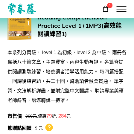
0
ER01
Reading Comprehension
購物車
回常春藤首頁
Practice Level 1+1MP3(高效能
閱讀練習1)
本系列分兩級， level 1 為初級，level 2 為中級。 兩冊各
囊括八十篇文章，主題豐富、內容生動有趣。 各篇皆提
供閱讀測驗練習，培養讀者活學活用能力。 每四篇搭配
一回課後練習題，共二十回，幫助讀者融會貫通。 單字
詞、文法解析詳盡，並附完整中文翻譯。 聘請專業美籍
老師錄音，讓您聽說一把罩。
市售價
79
284
360
元
,優惠
折,
元
熊贈點回饋
9 元
熊贈點回饋辦法