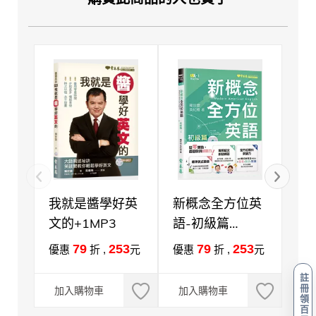
我就是醬學好英
新概念全方位英
Let
文的+1MP3
語-初級篇
(B
+1MP3
已
79
253
79
253
優惠
折 ,
元
優惠
折 ,
元
優
響
註
受
冊
加入購物車
加入購物車
加
領
百