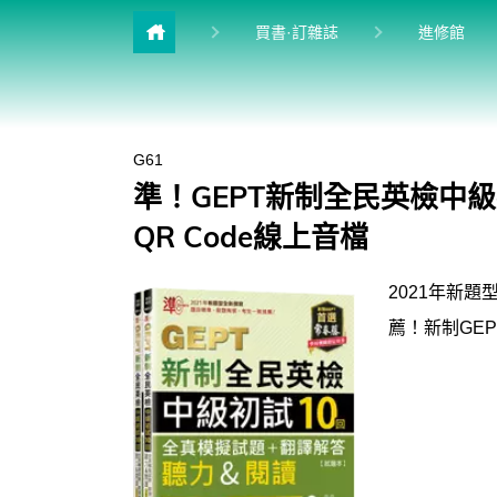
目前
買書·訂雜誌
進修館
雜誌館
升學館
G61
多益&普思
準！GEPT新制全民英檢中級
英檢館
QR Code線上音檔
學習館
2021年新
兒少館
薦！新制GE