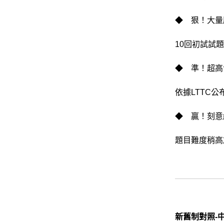
◆ 狠！大量
10回初試試
◆ 準！超高
依據LTTC
◆ 贏！刻意
題目難度稍高
新舊制對照-