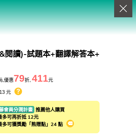
回上一頁
查看我的購物車
購物車
0
商品
&閱讀)-試題本+翻譯解答本+
79
411
元
,優惠
折,
元
13 元
熊贈點回饋辦法
藤會員分潤計畫
推薦他人購買
最多可再折抵 12元
最多可獲獎勵「熊贈點」24 點
會員推薦分潤計畫