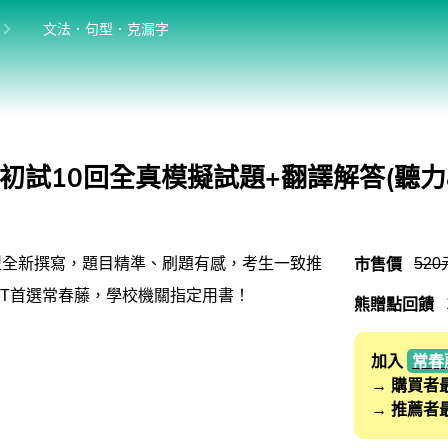
位於:
目前位於:
文法．句型．克漏字
英語學習法
英語從頭學（英語輕鬆學）系列
館
發音．聽力．口說．會話
初試10回全真模擬試題+翻譯解答(聽力
單字．片語．辭典
文法．句型．克漏字
市售價
520
題型全新撰寫，題目精準、刷題有感，考生一致推
寫作．翻譯．閱讀
PT首選常春藤，學校機關指定用書！
熊贈點回饋
商用．新聞英文
多元選修
加入
常春
→ 購買者
桌曆．月曆．行事曆
→ 推薦者