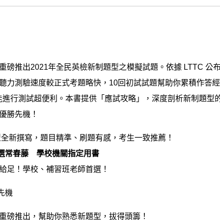
磅推出2021年全民英檢新制題型之模擬試題。依據 LTTC 公布
聽力測驗速度較正式考題略快，10回初試試題幫助你累積作答
e 便能進行測試超便利。本書提供「應試攻略」，深度剖析新制題
優勝先機！
題型全新撰寫，題目精準、刷題有感，考生一致推薦！
首選常春藤 學校機關指定用書
給足！學校、補習班老師首選！
先機
重磅推出，幫助你熟悉新題型，拔得頭籌！