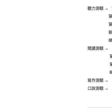
聽力測驗 → 
第二大題「
第三大題「
新增第四
總題數由 
閱讀測驗 →
第二大題
第三大題「
總題數由 
寫作測驗 →
口說測驗 →