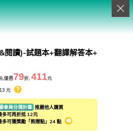
回上一頁
查看我的購物車
購物車
0
商品
&閱讀)-試題本+翻譯解答本+
79
411
元
,優惠
折,
元
13 元
熊贈點回饋辦法
藤會員分潤計畫
推薦他人購買
最多可再折抵 12元
最多可獲獎勵「熊贈點」24 點
會員推薦分潤計畫