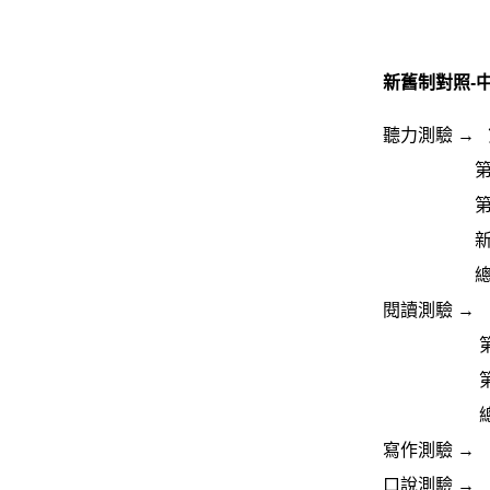
新舊制對照-
聽力測驗 → 
第二大題「
第三大題「
新增第四
總題數由 
閱讀測驗 →
第二大題
第三大題「
總題數由 
寫作測驗 →
口說測驗 →