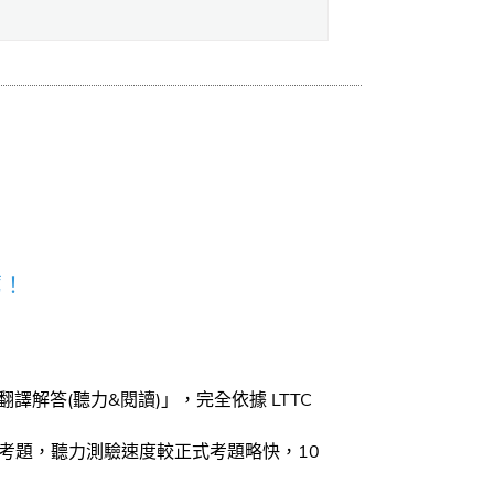
薦！
譯解答(聽力&閱讀)」，完全依據 LTTC
考題，聽力測驗速度較正式考題略快，10