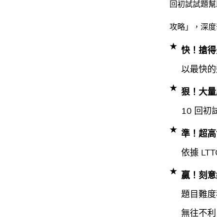
回初試試題幫
攻略」，深度
快！搶得
以最快的
狠！大量
10 回
準！超高
依據 L
贏！刻意
題目難度
無往不利