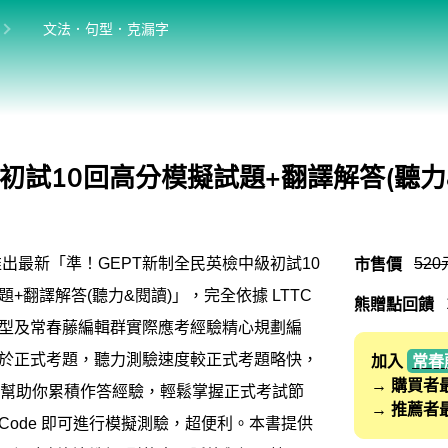
位於:
目前位於:
文法．句型．克漏字
英語學習法
英語從頭學（英語輕鬆學）系列
館
發音．聽力．口說．會話
初試10回高分模擬試題+翻譯解答(聽力
單字．片語．辭典
文法．句型．克漏字
市售價
520
推出最新「準！GEPT新制全民英檢中級初試10
寫作．翻譯．閱讀
+翻譯解答(聽力&閱讀)」，完全依據 LTTC
熊贈點回饋
商用．新聞英文
型及常春藤編輯群實際應考經驗精心規劃編
多元選修
於正式考題，聽力測驗速度較正式考題略快，
加入
常春
→ 購買者
題幫助你累積作答經驗，輕鬆掌握正式考試節
桌曆．月曆．行事曆
→ 推薦者
 Code 即可進行模擬測驗，超便利。本書提供