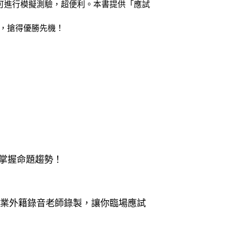
 即可進行模擬測驗，超便利。本書提供「應試
，搶得優勝先機！
輕鬆掌握命題趨勢！
業外籍錄音老師錄製，讓你臨場應試