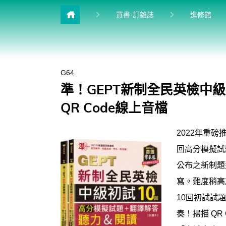
目前
買書·訂雜誌
進修館
雜誌館
升學館
G64
多益&普思
準！GEPT新制全民英檢中級
英檢館
QR Code線上音檔
學習館
2022年重磅
兒少館
回高分模擬試題
公布之新制題
寫。難度稍高
10回初試試
奏！掃描 QR