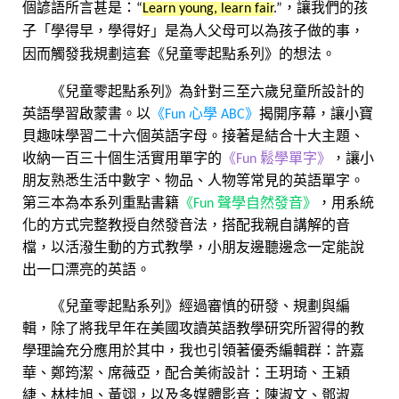
個諺語所言甚是：“
Learn young, learn fair
.”，讓我們的孩
子「學得早，學得好」是為人父母可以為孩子做的事，
因而觸發我規劃這套《兒童零起點系列》的想法。
《兒童零起點系列》為針對三至六歲兒童所設計的
英語學習啟蒙書。以
《Fun 心學 ABC》
揭開序幕，讓小寶
貝趣味學習二十六個英語字母。接著是結合十大主題、
收納一百三十個生活實用單字的
《Fun 鬆學單字》
，讓小
朋友熟悉生活中數字、物品、人物等常見的英語單字。
第三本為本系列重點書籍
《Fun 聲學自然發音》
，用系統
化的方式完整教授自然發音法，搭配我親自講解的音
檔，以活潑生動的方式教學，小朋友邊聽邊念一定能說
出一口漂亮的英語。
《兒童零起點系列》經過審慎的研發、規劃與編
輯，除了將我早年在美國攻讀英語教學研究所習得的教
學理論充分應用於其中，我也引領著優秀編輯群：許嘉
華、鄭筠潔、席薇亞，配合美術設計：王玥琦、王穎
緁、林桂旭、黃翊，以及多媒體影音：陳淑文、鄧淑