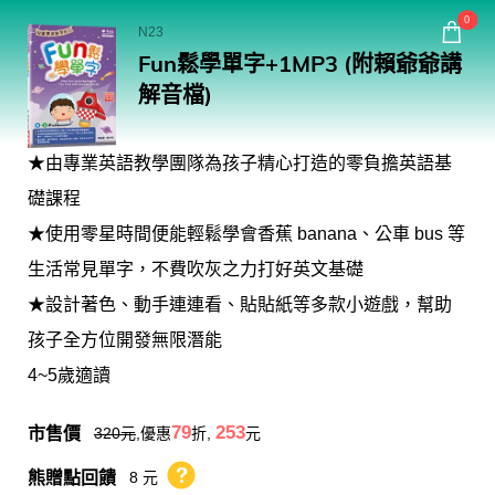
回常春藤首頁
0
N23
Fun鬆學單字+1MP3 (附賴爺爺講
購物
解音檔)
★由專業英語教學團隊為孩子精心打造的零負擔英語基
礎課程
★使用零星時間便能輕鬆學會香蕉 banana、公車 bus 等
生活常見單字，不費吹灰之力打好英文基礎
★設計著色、動手連連看、貼貼紙等多款小遊戲，幫助
孩子全方位開發無限潛能
4~5歲適讀
市售價
79
253
320
元
,優惠
折,
元
熊贈點回饋
8 元
熊贈點回饋辦法