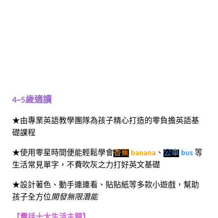
4~5
歲適讀
★由專業英語教學團隊為孩子精心打造的零負擔英語基
礎課程
★使用零星時間便能輕鬆學會
香蕉
banana
、
公車
bus
等
生活常見單字，不費吹灰之力打好英文基礎
★設計著色、動手連連看、貼貼紙等多款小遊戲，幫助
孩子全方位
開發無限潛能
【囊括十大生活主題】