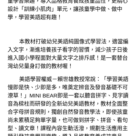
童學習樂趣，導入品格教育養成孩童品性，更精心
設計「訓練小肌肉」單元，讓孩童學中做、做中
學，學習美語超有趣！
本教材打破幼兒美語純圖像式學習法，適當編
入文字，漸進培養孩子看字的習慣，減少孩子日後
進入國小學程面對大量文字之排斥感！是一套替台
灣幼兒量身訂做的教材喔！
美語學習權威－賴世雄教授常說：「學習美語
慢即是快、少即是多，唯奠定辨音及發音基礎不可
潦草！」MINI BEAR即是一套以聽音拼字、見字讀
音為樑柱而研發的全新幼兒美語教材，教材全面整
合字母拼音規則，獨創自然發音教學法，即使孩童
尚未累積足夠單字量，也可做到拼字、拼音、看句
型、讀文章！課程內容生動活潑，規劃生活應用主