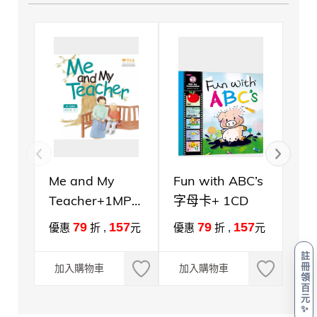
Me and My
Fun with ABC’s
Mi
Teacher+1MP3
字母卡+ 1CD
英語
(中英雙語繪本)
+2
79
157
79
157
優惠
折 ,
元
優惠
折 ,
元
優
註
冊
加入購物車
加入購物車
加
領
百
元
✨