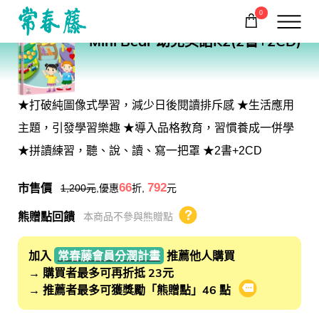
0
RK02
Mini Bear 幼兒英語K2(2書+2CD)
購物車
回常春藤首頁
★打破純圖像式學習，減少日後閱讀排斥感 ★生活應用
主題，引發學習樂趣 ★導入品格教育，習慣養成一併學
★拼讀練習，聽、說、讀、寫一把罩 ★2書+2CD
市售價
66
792
1,200
元
,優惠
折,
元
熊贈點回饋
本商品不參與熊贈點
熊贈點回饋辦法
加入
常春藤會員分潤計畫
推薦他人購買
→ 購買者最多可再折抵 23元
→ 推薦者最多可獲獎勵「熊贈點」46 點
會員推薦分潤