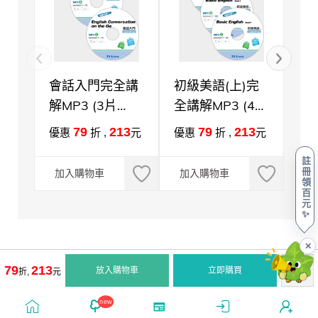
會話入門完全講
初級美語(上)完
中
解MP3 (3片
全講解MP3 (4片
全講
MP3)-不含書籍
MP3)-不含書籍
M
79
213
79
213
優惠
折 ,
元
優惠
折 ,
元
優
註
冊
加入購物車
加入購物車
加
領
百
元
✨
✕
79
213
放入購物車
立即購買
折,
元
new