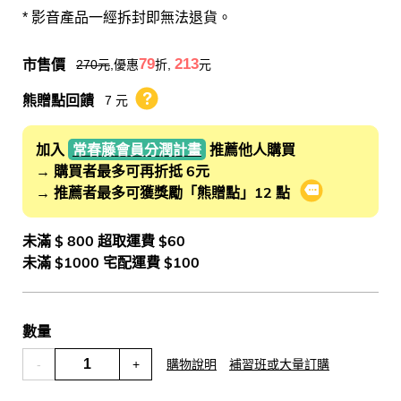
* 影音產品一經拆封即無法退貨。
市售價
79
213
270
元
,優惠
折,
元
熊贈點回饋
7 元
熊贈點回饋辦法
加入
常春藤會員分潤計畫
推薦他人購買
→ 購買者最多可再折抵 6元
→ 推薦者最多可獲獎勵「熊贈點」12 點
會員推薦分潤
未滿 $ 800 超取運費 $60
未滿 $1000 宅配運費 $100
數量
-
+
購物說明
補習班或大量訂購