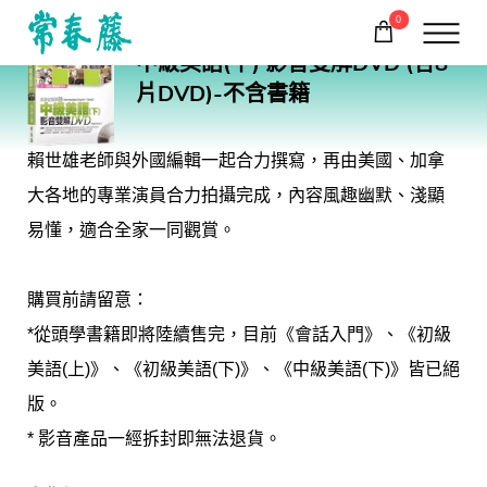
0
E06D
中級美語(下) 影音雙解DVD (含8
購物車
回常春藤首頁
片DVD)-不含書籍
賴世雄老師與外國編輯一起合力撰寫，再由美國、加拿
大各地的專業演員合力拍攝完成，內容風趣幽默、淺顯
易懂，適合全家一同觀賞。
購買前請留意：
*從頭學書籍即將陸續售完，目前《會話入門》、《初級
美語(上)》、《初級美語(下)》、《中級美語(下)》皆已絕
版。
* 影音產品一經拆封即無法退貨。