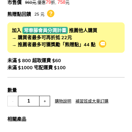
市售價
79
758
960
元
,優惠
折,
元
熊贈點回饋
25 元
熊贈點回饋辦法
加入
常春藤會員分潤計畫
推薦他人購買
→ 購買者最多可再折抵 22元
→ 推薦者最多可獲獎勵「熊贈點」44 點
會員推薦分潤
未滿 $ 800 超取運費 $60
未滿 $1000 宅配運費 $100
數量
-
+
購物說明
補習班或大量訂購
相關產品