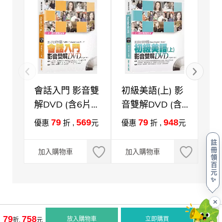
會話入門 影音雙
初級美語(上) 影
初
解DVD (含6片
音雙解DVD (含
音
DVD)-不含書籍
10片DVD)-不含
10
79
569
79
948
優惠
折 ,
元
優惠
折 ,
元
優
書籍
書
註
冊
加入購物車
加入購物車
加
領
百
元
✨
✕
79
758
放入購物車
立即購買
折,
元