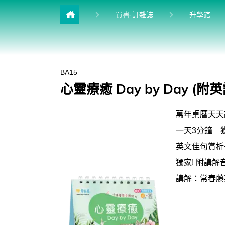
目前
買書·訂雜誌
升學館
雜誌館
多益&普思
BA15
英檢館
心靈療癒 Day by Day 
進修館
萬年桌曆天天
學習館
一天3分鐘 
兒少館
英文佳句賞析
獨家! 附講解
講解：常春藤英語