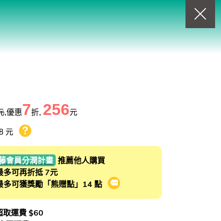
回上一頁
查看我的購物車
購物車
0
商品
7
256
元
,優惠
折,
元
8 元
熊贈點回饋辦法
藤會員分潤計畫
推薦他人購買
最多可再折抵 7元
最多可獲獎勵「熊贈點」14 點
會員推薦分潤計畫
 超取運費 $60