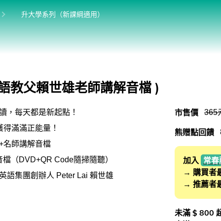
位於:
目前位於:
升大學系列（新課綱適用）
國中（閱讀素養．會考題庫）
館
升大學系列（新課綱適用）
升科大四技大專系列
(附英語教父賴世雄老師講解音檔 )
大專院校系列
市售價
365
讀，每天都是新起點！
獲得滿滿正能量！
熊贈點回饋
+名師講解音檔
音檔（DVD+QR Code隨掃隨聽）
加入
常春
→ 購買者
集團創辦人 Peter Lai 賴世雄
→ 推薦者
未滿 $ 800