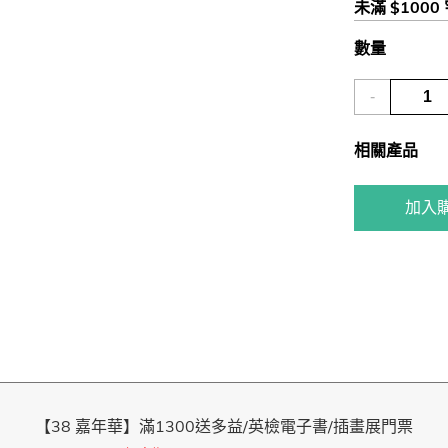
未滿 $1000
數量
-
相關產品
加入
【38 嘉年華】滿1300送多益/英檢電子書/插畫展門票