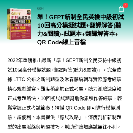
回常春藤首頁
0
G64
準！GEPT新制全民英檢中級初試
購物
10回高分模擬試題+翻譯解答(聽
力&閱讀)-試題本+翻譯解答本+
QR Code線上音檔
2022年重磅推出最新「準！GEPT新制全民英檢中級初
試10回高分模擬試題+翻譯解答(聽力&閱讀)」，完全依
據 LTTC 公布之新制題型及常春藤編輯群實際應考經驗
精心規劃編寫。難度稍高於正式考題，聽力測驗速度較
正式考題略快，10回初試試題幫助你累積作答經驗，輕
鬆掌握正式考試節奏！掃描 QR Code 即可進行模擬測
驗，超便利。本書提供「應試攻略」，深度剖析新制題
型的出題脈絡與解題技巧，幫助你臨場應試無往不利，