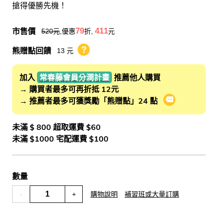
搶得優勝先機！
市售價
79
411
520
元
,優惠
折,
元
熊贈點回饋
13 元
熊贈點回饋辦法
加入
常春藤會員分潤計畫
推薦他人購買
→ 購買者最多可再折抵 12元
→ 推薦者最多可獲獎勵「熊贈點」24 點
會員推薦分潤
未滿 $ 800 超取運費 $60
未滿 $1000 宅配運費 $100
數量
-
+
購物說明
補習班或大量訂購