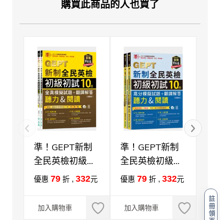
購買此商品的人也買了
準！GEPT新制
準！GEPT新制
準
全民英檢初級初
全民英檢初級初
英
試10回全真模擬
試10回高分模擬
回
79
332
79
332
優惠
折 ,
元
優惠
折 ,
元
優
試題+翻譯解答
試題+翻譯解答
＋
註
（聽力&閱讀）-
（聽力&閱讀）-
＆
冊
加入購物車
加入購物車
加
領
試題本+翻譯解
試題本+翻譯解
+