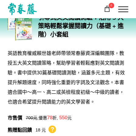
0
A105106
引導式英文閱讀測驗：活用 5 大
購物車
回常春藤首頁
策略輕鬆掌握閱讀力（基礎 + 進
階）小套組
英語教育權威賴世雄老師帶領常春藤資深編輯團隊，教
授五大英文閱讀策略，幫助學習者輕鬆應對英文閱讀測
驗。書中提供30篇基礎閱讀測驗，涵蓋多元主題，有效
提升解題速度，同時強化重要的字詞及文法觀念。本書
適合國中～高一、高二或英檢程度初級～中級的讀者，
也適合希望提升閱讀能力的英文學習者。
市售價
78
550
700
元
,優惠
折,
元
熊贈點回饋
18 元
熊贈點回饋辦法