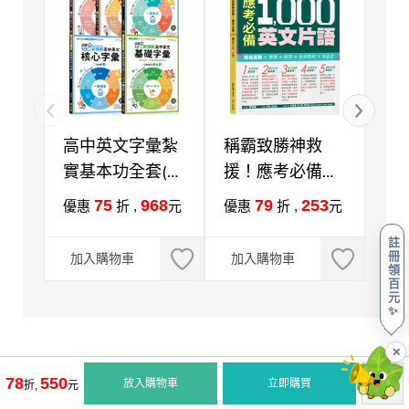
高中英文字彙紮
稱霸致勝神救
主
實基本功全套(5
援！應考必備
＆
書)
1000英文片語
略
75
968
79
253
優惠
折 ,
元
優惠
折 ,
元
優
+QR Code線上
題
註
音檔
冊
加入購物車
加入購物車
加
領
百
元
✨
✕
78
550
放入購物車
立即購買
折,
元