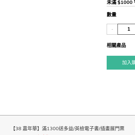
未滿 $1000
數量
-
相關產品
加入
【38 嘉年華】滿1300送多益/英檢電子書/插畫展門票