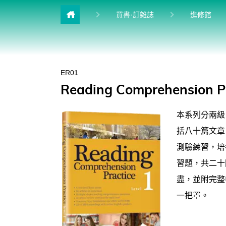
目前
買書·訂雜誌
進修館
雜誌館
升學館
ER01
多益&普思
Reading Comprehension
英檢館
本系列分兩級， 
學習館
括八十篇文章
兒少館
測驗練習，培
習題，共二十
盡，並附完整
一把罩。