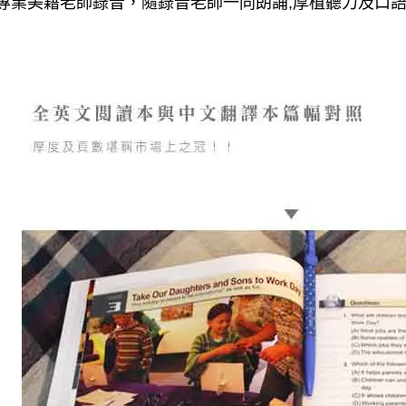
專業美籍老師錄音，隨錄音老師一同朗誦,厚植聽力及口