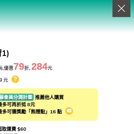
回上一頁
查看我的購物車
購物車
0
商品
習1)
79
284
元
,優惠
折,
元
9 元
熊贈點回饋辦法
藤會員分潤計畫
推薦他人購買
最多可再折抵 8元
最多可獲獎勵「熊贈點」16 點
會員推薦分潤計畫
 超取運費 $60