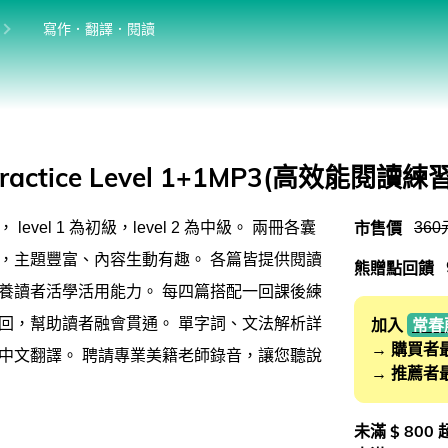
位於:
目前位於:
寫作．翻譯．閱讀
英語學習法
英語從頭學（英語輕鬆學）系列
館
發音．聽力．口說．會話
 Practice Level 1+1MP3(高效能閱讀練
單字．片語．辭典
市售價
360
level 1 為初級，level 2 為中級。 兩冊各囊
文法．句型．克漏字
，主題豐富、內容生動有趣。 各篇皆提供閱讀
熊贈點回饋
寫作．翻譯．閱讀
養讀者活學活用能力。 每四篇搭配一回課後練
商用．新聞英文
回，幫助讀者融會貫通。 單字詞、文法解析詳
加入
常春
→ 購買者
中文翻譯。 聘請專業美籍老師錄音，讓您聽說
多元選修
→ 推薦者
桌曆．月曆．行事曆
未滿 $ 800