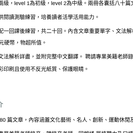
兩級
，
level 1為初級
，
level 2為中級。兩冊各囊括八十篇
供閱讀測驗練習
，
培養讀者活學活用能力。
配一回課後練習
，
共二十回。
內含文章重要單字、文法解
5 元硬幣，物超所值。
文法解析詳盡
，
並附完整中文翻譯。 聘請專業美籍老師
彩印刷且使用不反光紙質、保護眼睛
。
介
 80 篇文章，內容涵蓋文化藝術、名人、創新、運動休閒