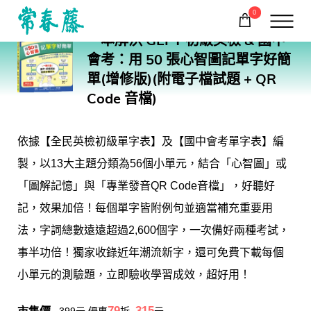
0
G24N
一本解決 GEPT 初級英檢 & 國中
購物車
回常春藤首頁
會考：用 50 張心智圖記單字好簡
單(增修版)(附電子檔試題 + QR
Code 音檔)
依據【全民英檢初級單字表】及【國中會考單字表】編
製，以13大主題分類為56個小單元，結合「心智圖」或
「圖解記憶」與「專業發音QR Code音檔」，好聽好
記，效果加倍！每個單字皆附例句並適當補充重要用
法，字詞總數遠遠超過2,600個字，一次備好兩種考試，
事半功倍！獨家收錄近年潮流新字，還可免費下載每個
小單元的測驗題，立即驗收學習成效，超好用！
79
315