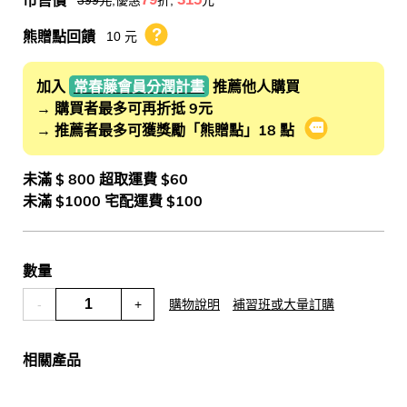
市售價
399
元
,優惠
折,
元
熊贈點回饋
10 元
熊贈點回饋辦法
加入
常春藤會員分潤計畫
推薦他人購買
→ 購買者最多可再折抵 9元
→ 推薦者最多可獲獎勵「熊贈點」18 點
會員推薦分潤
未滿 $ 800 超取運費 $60
未滿 $1000 宅配運費 $100
數量
-
+
購物說明
補習班或大量訂購
相關產品