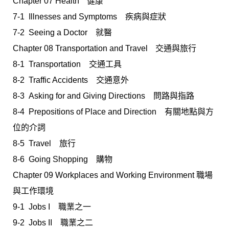
Chapter 07 Healthﾠ健康
7-1 Illnesses and Symptoms 疾病與症狀
7-2 Seeing a Doctor 就醫
Chapter 08 Transportation and Travelﾠ交通與旅行
8-1 Transportation 交通工具
8-2 Traffic Accidents 交通意外
8-3 Asking for and Giving Directions 問路與指路
8-4 Prepositions of Place and Direction 有關地點與方
位的介詞
8-5 Travel 旅行
8-6 Going Shopping 購物
Chapter 09 Workplaces and Working Environment 職場
與工作環境
9-1 Jobs I 職業之一
9-2 Jobs II 職業之二