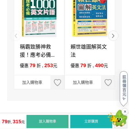
稱霸致勝神救
賴世雄圖解英文
一
援！應考必備
法
中
1000英文片語
張
79
253
79
490
優惠
折 ,
元
優惠
折 ,
元
優
+QR Code線上
好
註
音檔
檔試
冊
加入購物車
加入購物車
加
領
Co
百
元
✨
✕
79
315
放入購物車
立即購買
折,
元