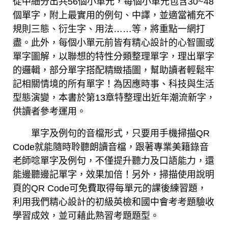
從中細分出共56個小單元，每個小單元包含30~48
個單字，附上最實用的例句、中譯，並適當補充不
規則三態、衍生字、用法……等，將重點一網打
盡。此外，每個小單元前皆有精心設計的心智圖或
單字圖解，以聯想的特性分類整理單字，理出單字
的邏輯，部分單字搭配精緻插圖，幫助讀者輕鬆牢
記相關情境的所有單字！為因應時事、科技與生活
型態演變，本書於第13章特整理出近年潮流新字，
供讀者參考運用。
單字及例句的音檔形式，只要用手機掃描QR
Code就能隨時聆聽朗讀音檔，跟著專業美籍錄音
老師唸單字及例句，不僅提升聽力及口語能力，還
能邊聽邊記單字，效果加倍！另外，掃描使用說明
頁的QR Code可免費取得每單元的課後練習題，
利用我們精心設計的初級英檢和國中會考考題驗收
學習成效，並可藉此熟習考題題型。