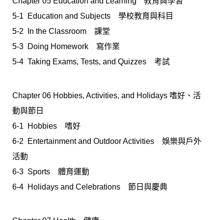
Chapter 05 Education and Learningﾠ教育與學習
5-1 Education and Subjects 學校教育與科目
5-2 In the Classroom 課堂
5-3 Doing Homework 寫作業
5-4 Taking Exams, Tests, and Quizzes 考試
Chapter 06 Hobbies, Activities, and Holidays 嗜好、活
動與節日
6-1 Hobbies 嗜好
6-2 Entertainment and Outdoor Activities 娛樂與戶外
活動
6-3 Sports 體育運動
6-4 Holidays and Celebrations 節日與慶典