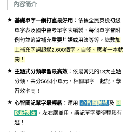
內容簡介
基礎單字一網打盡最好用
：依據全民英檢初級
單字表及國中會考單字表編製，每個單字皆附
例句並適當補充重要片語或用法等等，總數
加
上補充字詞超過2,600個字，自修、應考一本就
夠！
主題式分類學習最高效
：依最常見的13大主題
分類，共分56個小單元，相關單字一起記，學
習效率高！
心智圖記單字最輕鬆
：運用
心智圖聯想
及
圖
像記憶法
，左右腦並用，讓記單字變得輕鬆有
趣！