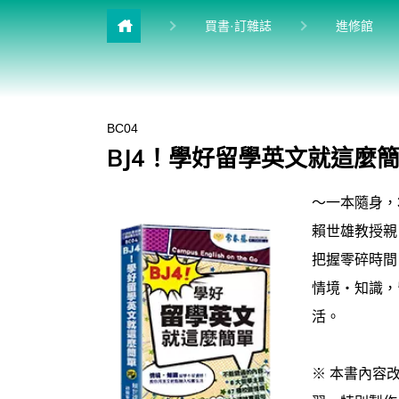
目前
買書·訂雜誌
進修館
雜誌館
升學館
BC04
多益&普思
BJ4！學好留學英文就這麼
英檢館
～一本隨身，
學習館
賴世雄教授親
兒少館
把握零碎時間
情境‧知識，
活。
※ 本書內容