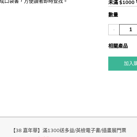
成口袋書，方便讀者即時查找。
未滿 $1000
數量
-
相關產品
加入
【38 嘉年華】滿1300送多益/英檢電子書/插畫展門票