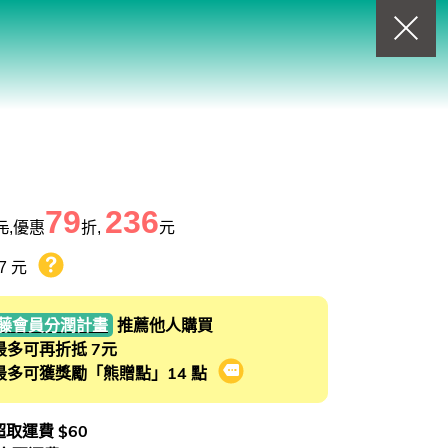
回上一頁
查看我的購物車
購物車
0
商品
79
236
元
,優惠
折,
元
7 元
熊贈點回饋辦法
藤會員分潤計畫
推薦他人購買
最多可再折抵 7元
最多可獲獎勵「熊贈點」14 點
會員推薦分潤計畫
 超取運費 $60