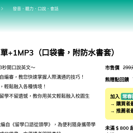
位於:
目前位於:
發音．聽力．口說．會話
英語學習法
英語從頭學（英語輕鬆學）系列
館
發音．聽力．口說．會話
簡單+1MP3（口袋書，附防水書套）
單字．片語．辭典
市售價
299
3秒開口說英文～
文法．句型．克漏字
自編審，教您快速掌握人際溝通的技巧！
熊贈點回饋
寫作．翻譯．閱讀
，輕鬆融入各種情境！
商用．新聞英文
留學不留遺憾，教你用英文輕鬆融入校園生
加入
常春
→ 購買者
多元選修
→ 推薦者
桌曆．月曆．行事曆
改編自《留學口語從頭學》，為便利隨身攜帶學
未滿 $ 800