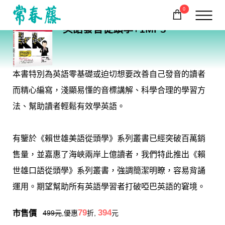
0
E51
英語發音從頭學+1MP3
購物車
回常春藤首頁
本書特別為英語零基礎或迫切想要改善自己發音的讀者
而精心編寫，淺顯易懂的音標講解、科學合理的學習方
法、幫助讀者輕鬆有效學英語。
有鑒於《賴世雄美語從頭學》系列叢書已經突破百萬銷
售量，並嘉惠了海峽兩岸上億讀者，我們特此推出《賴
世雄口語從頭學》系列叢書，強調簡潔明瞭，容易背誦
運用。期望幫助所有英語學習者打破啞巴英語的窘境。
市售價
79
394
499
元
,優惠
折,
元