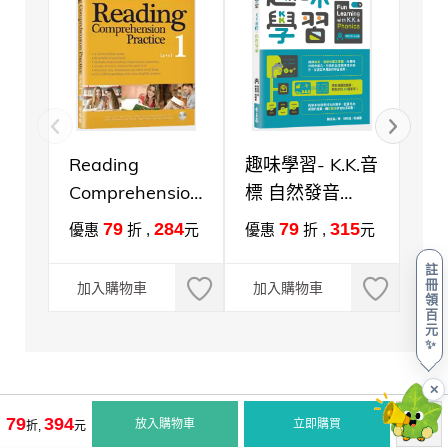
Reading
趣味學習- K.K.音
英
Comprehension
標 自然發音
實
Practice Level
+1MP3
79
284
79
315
優惠
折 ,
元
優惠
折 ,
元
優
1+1MP3(高效能
註
閱讀練習1)
冊
加入購物車
加入購物車
加
領
百
元
✨
✕
79
394
放入購物車
立即購買
折,
元