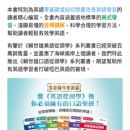
本書特別為英語
零基礎或迫切想要改善英語發音
的
讀者精心編寫，全書內容涵蓋道地標準的
美式發
音
、淺顯易懂的
音標講解
、科學合理的學習方法，
幫助讀者輕鬆有效學英語。
有鑒於《賴世雄美語從頭學》系列叢書已經突破百
萬銷售量，並嘉惠了海峽兩岸上億讀者，我們特此
推出《賴世雄口語從頭學》系列叢書，期望幫助所
有英語學習者打破啞巴英語的窘境。