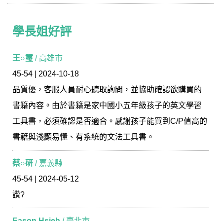
學長姐好評
學長姐好評
王○璽
/ 高雄市
45-54 | 2024-10-18
品質優，客服人員耐心聽取詢問，並協助確認欲購買的
書籍內容。由於書籍是家中國小五年級孩子的英文學習
工具書，必須確認是否適合。感謝孩子能買到C/P值高的
書籍與淺顯易懂、有系統的文法工具書。
蔡○硏
/ 嘉義縣
45-54 | 2024-05-12
讚?
Eason Hsieh
/ 臺北市