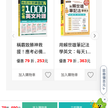
稱霸致勝神救
用賴世雄筆記法
一
援！應考必備
學英文：每天10
初
1000英文片語
分鐘，單字片語
會
79
253
79
363
優惠
折 ,
元
優惠
折 ,
元
優
+QR Code線上
一本通 （附QR
心
註
音檔
Code音檔，買紙
簡
冊
加入購物車
加入購物車
加
領
本書送電子書）
電
百
QR
元
✨
✕
79
490
放入購物車
立即購買