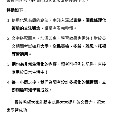
書籍內容包含必懂的20大文法重點共84小節，
特點如下：
使用化繁為簡的寫法，由淺入深
以表格、圖像條理化
複雜的文法觀念
，讓讀者看完秒懂。
文字搭配圖片，加深印象，學習效果也更好！對於英
文相關考試如
升大學、全民英檢、多益、雅思、托福
等皆適用
。
例句為非常生活化的內容
，讀者可把例句記熟，直接
應用於日常生活中！
每一小節之後，我們為讀者設計
多樣化的練習題，立
即測驗可知學習成效
。
最後希望大家能藉由此書大大提升英文實力，祝大
家學習成功！