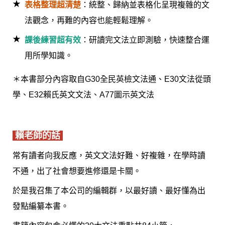
表格整理超清楚
：統整、歸納並表格化呈現複雜的文
法觀念，再難的內容也能輕鬆理解。
課後練習超有效
：研讀完文法立即測驗，快速整合運
用所學知識。
＊本書部分內容取自G30全民英檢文法通、E30文法從頭
學、E32賴氏英文文法、A77圖示英文法
賴老師的話
常有讀者向我反應，英文文法好難、好複雜，在學時讀
不通，出了社會想要進修還是卡關。
於是我召集了本公司的編輯群，以最好讀、最好懂為出
發點編纂本書。