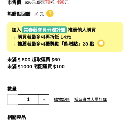
市售價
79
490
620
元
,優惠
折,
元
熊贈點回饋
16 元
熊贈點回饋辦法
加入
常春藤會員分潤計畫
推薦他人購買
→ 購買者最多可再折抵 14元
→ 推薦者最多可獲獎勵「熊贈點」28 點
會員推薦分潤
未滿 $ 800 超取運費 $60
未滿 $1000 宅配運費 $100
數量
-
+
購物說明
補習班或大量訂購
相關產品