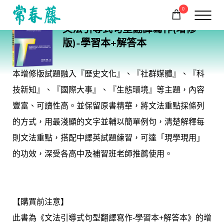
0
E37N
文法引導式句型翻譯寫作(增修
購物車
回常春藤首頁
版)-學習本+解答本
本增修版試題融入『歷史文化』、『社群媒體』、『科
技新知』、『國際大事』、『生態環境』等主題，內容
豐富、可讀性高。並保留原書精華，將文法重點採條列
的方式，用最淺顯的文字並輔以簡單例句，清楚解釋每
則文法重點，搭配中譯英試題練習，可達「現學現用」
的功效，深受各高中及補習班老師推薦使用。
【購買前注意】
此書為《文法引導式句型翻譯寫作-學習本+解答本》的增