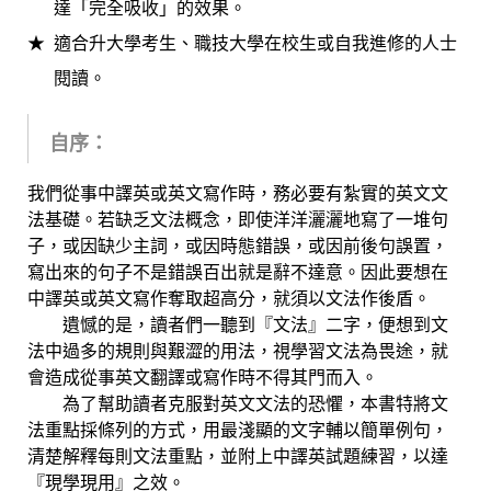
達「完全吸收」的效果。
適合升大學考生、職技大學在校生或自我進修的人士
閱讀。
自序：
我們從事中譯英或英文寫作時，務必要有紮實的英文文
法基礎。若缺乏文法概念，即使洋洋灑灑地寫了一堆句
子，或因缺少主詞，或因時態錯誤，或因前後句誤置，
寫出來的句子不是錯誤百出就是辭不達意。因此要想在
中譯英或英文寫作奪取超高分，就須以文法作後盾。
遺憾的是，讀者們一聽到『文法』二字，便想到文
法中過多的規則與艱澀的用法，視學習文法為畏途，就
會造成從事英文翻譯或寫作時不得其門而入。
為了幫助讀者克服對英文文法的恐懼，本書特將文
法重點採條列的方式，用最淺顯的文字輔以簡單例句，
清楚解釋每則文法重點，並附上中譯英試題練習，以達
『現學現用』之效。