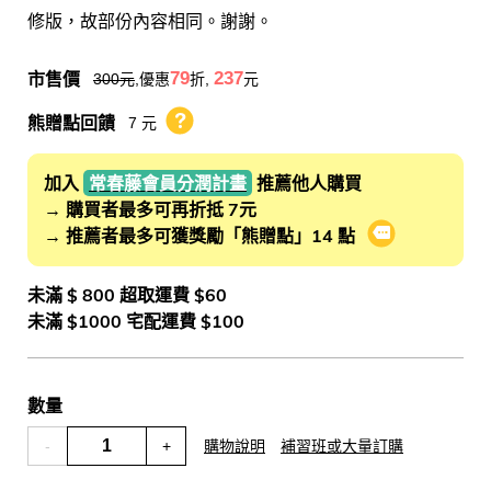
修版，故部份內容相同。謝謝。
市售價
79
237
300
元
,優惠
折,
元
熊贈點回饋
7 元
熊贈點回饋辦法
加入
常春藤會員分潤計畫
推薦他人購買
→ 購買者最多可再折抵 7元
→ 推薦者最多可獲獎勵「熊贈點」14 點
會員推薦分潤
未滿 $ 800 超取運費 $60
未滿 $1000 宅配運費 $100
數量
-
+
購物說明
補習班或大量訂購