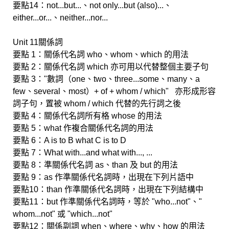
要點14：not...but...、not only...but (also)...、
either...or...、neither...nor...
Unit 11關係詞
要點 1：關係代名詞 who、whom、which 的用法
要點 2：關係代名詞 which 亦可用以代替整個主要子句
要點 3："數詞（one、two、three...some、many、a
few、several、most）+ of + whom / which" 亦形成形容
詞子句，置被 whom / which 代替的先行詞之後
要點 4：關係代名詞所有格 whose 的用法
要點 5：what 作複合關係代名詞的用法
要點 6：A is to B what C is to D
要點 7：What with...and what with..., ...
要點 8：準關係代名詞 as、than 及 but 的用法
要點 9：as 作準關係代名詞時，出現在下列片語中
要點10：than 作準關係代名詞時，出現在下列結構中
要點11：but 作準關係代名詞時，等於 "who...not"、"
whom...not" 或 "which...not"
要點12：關係副詞 when、where、why、how 的用法