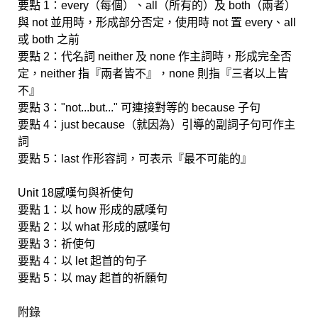
要點 1：every（每個）、all（所有的）及 both（兩者）
與 not 並用時，形成部分否定，使用時 not 置 every、all
或 both 之前
要點 2：代名詞 neither 及 none 作主詞時，形成完全否
定，neither 指『兩者皆不』，none 則指『三者以上皆
不』
要點 3："not...but..." 可連接對等的 because 子句
要點 4：just because（就因為）引導的副詞子句可作主
詞
要點 5：last 作形容詞，可表示『最不可能的』
Unit 18感嘆句與祈使句
要點 1：以 how 形成的感嘆句
要點 2：以 what 形成的感嘆句
要點 3：祈使句
要點 4：以 let 起首的句子
要點 5：以 may 起首的祈願句
附錄