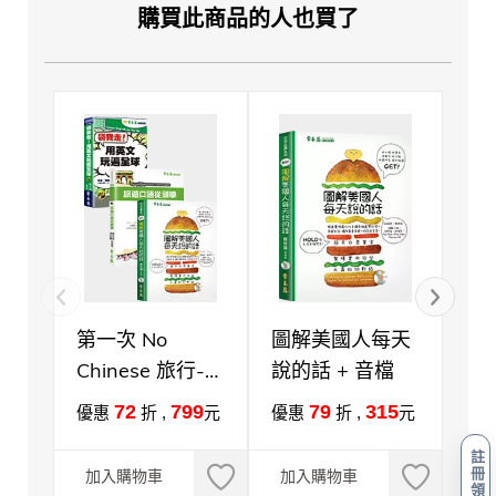
購買此商品的人也買了
第一次 No
圖解美國人每天
不
Chinese 旅行-暢
說的話 + 音檔
活
行無阻套組(3書)
在
72
799
79
315
優惠
折 ,
元
優惠
折 ,
元
優
Co
註
冊
加入購物車
加入購物車
加
領