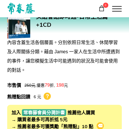
0
EA01
英語會話即時通-日常生活篇
購物車
回常春藤首頁
+1CD
內容含蓋生活各個層面。分別依照日常生活、休閒學習
及人際關係分類。藉由 James 一家人在生活中所遭遇到
的事件，讓您模擬生活中可能遇到的狀況及可能會使用
的對話。
市售價
79
198
250
元
,優惠
折,
元
熊贈點回饋
6 元
熊贈點回饋辦法
加入
常春藤會員分潤計畫
推薦他人購買
→ 購買者最多可再折抵 5元
→ 推薦者最多可獲獎勵「熊贈點」10 點
會員推薦分潤