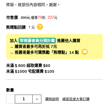
修版，故部份內容相同。謝謝。
市售價
79
237
300
元
,優惠
折,
元
熊贈點回饋
7 元
熊贈點回饋辦法
加入
常春藤會員分潤計畫
推薦他人購買
→ 購買者最多可再折抵 7元
→ 推薦者最多可獲獎勵「熊贈點」14 點
會員推薦分潤
未滿 $ 800 超取運費 $60
未滿 $1000 宅配運費 $100
數量
-
+
購物說明
補習班或大量訂購