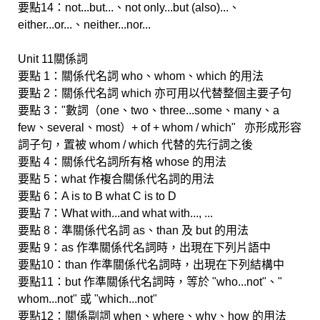
要點14：not...but...、not only...but (also)...、
either...or...、neither...nor...
Unit 11關係詞
要點 1：關係代名詞 who、whom、which 的用法
要點 2：關係代名詞 which 亦可用以代替整個主要子句
要點 3："數詞（one、two、three...some、many、a
few、several、most）+ of + whom / which" 亦形成形容
詞子句，置被 whom / which 代替的先行詞之後
要點 4：關係代名詞所有格 whose 的用法
要點 5：what 作複合關係代名詞的用法
要點 6：A is to B what C is to D
要點 7：What with...and what with..., ...
要點 8：準關係代名詞 as、than 及 but 的用法
要點 9：as 作準關係代名詞時，出現在下列片語中
要點10：than 作準關係代名詞時，出現在下列結構中
要點11：but 作準關係代名詞時，等於 "who...not"、"
whom...not" 或 "which...not"
要點12：關係副詞 when、where、why、how 的用法