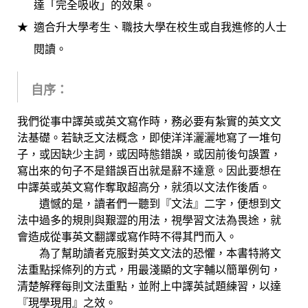
達「完全吸收」的效果。
適合升大學考生、職技大學在校生或自我進修的人士
閱讀。
自序：
我們從事中譯英或英文寫作時，務必要有紮實的英文文
法基礎。若缺乏文法概念，即使洋洋灑灑地寫了一堆句
子，或因缺少主詞，或因時態錯誤，或因前後句誤置，
寫出來的句子不是錯誤百出就是辭不達意。因此要想在
中譯英或英文寫作奪取超高分，就須以文法作後盾。
遺憾的是，讀者們一聽到『文法』二字，便想到文
法中過多的規則與艱澀的用法，視學習文法為畏途，就
會造成從事英文翻譯或寫作時不得其門而入。
為了幫助讀者克服對英文文法的恐懼，本書特將文
法重點採條列的方式，用最淺顯的文字輔以簡單例句，
清楚解釋每則文法重點，並附上中譯英試題練習，以達
『現學現用』之效。