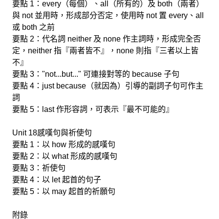
要點 1：every（每個）、all（所有的）及 both（兩者）
與 not 並用時，形成部分否定，使用時 not 置 every、all
或 both 之前
要點 2：代名詞 neither 及 none 作主詞時，形成完全否
定，neither 指『兩者皆不』，none 則指『三者以上皆
不』
要點 3："not...but..." 可連接對等的 because 子句
要點 4：just because（就因為）引導的副詞子句可作主
詞
要點 5：last 作形容詞，可表示『最不可能的』
Unit 18感嘆句與祈使句
要點 1：以 how 形成的感嘆句
要點 2：以 what 形成的感嘆句
要點 3：祈使句
要點 4：以 let 起首的句子
要點 5：以 may 起首的祈願句
附錄