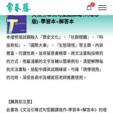
0
E37N
文法引導式句型翻譯寫作(增修
購物車
回常春藤首頁
版)-學習本+解答本
本增修版試題融入『歷史文化』、『社群媒體』、『科
技新知』、『國際大事』、『生態環境』等主題，內容
豐富、可讀性高。並保留原書精華，將文法重點採條列
的方式，用最淺顯的文字並輔以簡單例句，清楚解釋每
則文法重點，搭配中譯英試題練習，可達「現學現用」
的功效，深受各高中及補習班老師推薦使用。
【購買前注意】
此書為《文法引導式句型翻譯寫作-學習本+解答本》的增