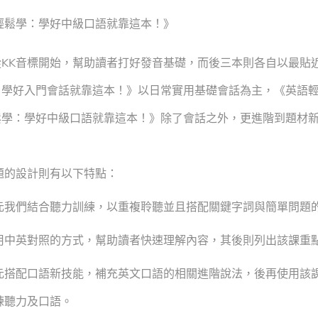
輕鬆學：學好中級口語就靠這本！》
K音標開始，幫助讀者打好發音基礎，而後三本則各自以最貼近
：學好入門會話就靠這本！》以日常實用基礎會話為主，《英語
鬆學：學好中級口語就靠這本！》除了會話之外，更進階到題材
的設計則有以下特點：
元我們結合聽力訓練，以重複聆聽並且搭配關鍵字詞與簡單問題
用中英對照的方式，幫助讀者快速理解內容，其後則列出該課重
元搭配口語新技能，補充英文口語的相關進階說法，後再使用該
練聽力及口語。