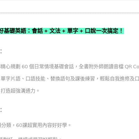
好基礎英語：會話 + 文法 + 單字 + 口說一次搞定！
：
精心規劃 60 個日常情境基礎會話，全書附外師朗讀音檔 QR 
、單字片語、口語技能、替換語句及課後練習，輕鬆自我進修及
，打造超強溝通力。
：
題分類，60課超實用內容好好學。