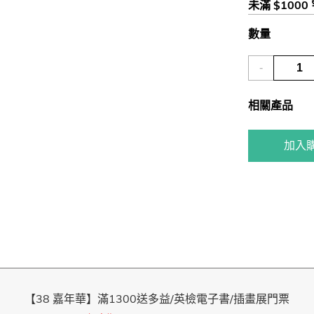
未滿 $1000
數量
-
相關產品
加入
【38 嘉年華】滿1300送多益/英檢電子書/插畫展門票