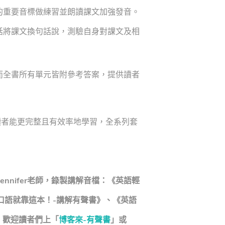
的重要音標做練習並朗讀課文加強發音。
話將課文換句話說，測驗自身對課文及相
而全書所有單元皆附參考答案，提供讀者
者能更完整且有效率地學習，全系列套
ennifer老師，錄製講解音檔：《英語輕
口語就靠這本！-講解有聲書》、《英語
，歡迎讀者們上「
博客來-有聲書
」或