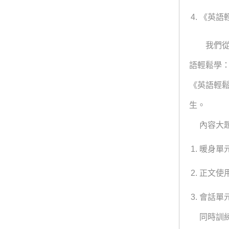
《英語
我們從K
語輕鬆學
《英語輕
生。
內容大題
暖身單
正文使
會話單
同時訓