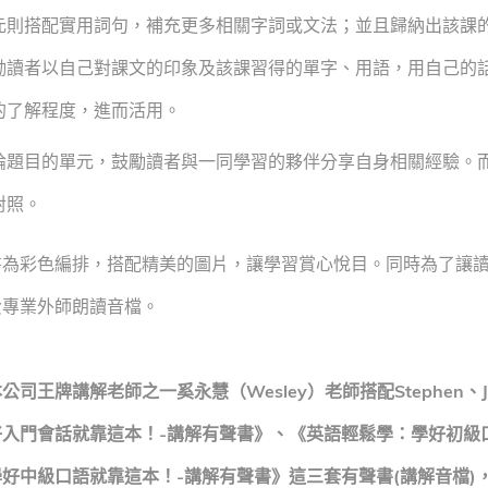
元則搭配實用詞句，補充更多相關字詞或文法；並且歸納出該課
勵讀者以自己對課文的印象及該課習得的單字、用語，用自己的
的了解程度，進而活用。
論題目的單元，鼓勵讀者與一同學習的夥伴分享自身相關經驗。
對照。
彩色編排，搭配精美的圖片，讓學習賞心悅目。同時為了讓讀
費專業外師朗讀音檔。
公司王牌講解老師之一奚永慧（Wesley）老師搭配Stephen、J
好入門會話就靠這本！-講解有聲書》、《英語輕鬆學：學好初級
好中級口語就靠這本！-講解有聲書》這三套有聲書(講解音檔)