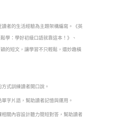
讀者的生活經驗為主題架構編寫。《英
輕鬆學：學好初級口語就靠這本！》、
新穎的短文，讓學習不只輕鬆，還妙趣橫
的方式訓練讀者開口說。
點單字片語，幫助讀者記憶與運用。
課相關內容設計聽力簡短對答，幫助讀者