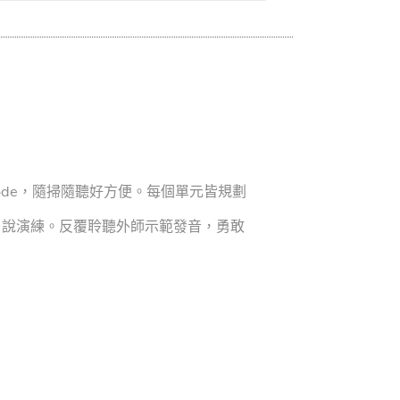
Code，隨掃隨聽好方便。每個單元皆規劃
口說演練。反覆聆聽外師示範發音，勇敢