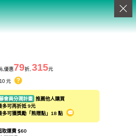
回上一頁
查看我的購物車
購物車
0
商品
79
315
元
,優惠
折,
元
10 元
熊贈點回饋辦法
藤會員分潤計畫
推薦他人購買
最多可再折抵 9元
最多可獲獎勵「熊贈點」18 點
會員推薦分潤計畫
 超取運費 $60