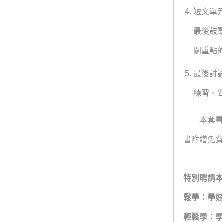
短文單
最後鼓
關重點
最後討
練習、
本套書為
書附贈免
特別
聘請本
鬆學：學
輕鬆學：學