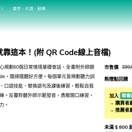
位於:
目前位於:
單字．片語．辭典
英語學習法
英語從頭學（英語輕鬆學）系列
館
發音．聽力．口說．會話
這本！(附 QR Code線上音檔)
單字．片語．辭典
市售價
399
心規劃60個日常情境基礎會話，全書附外師朗
文法．句型．克漏字
Code，隨掃隨聽好方便。每個單元皆規劃聽力訓
熊贈點回饋
寫作．翻譯．閱讀
、口語技能、替換語句及課後練習，輕鬆自我
商用．新聞英文
練。反覆聆聽外師示範發音，勇敢開口練習，
加入
常春
→ 購買者
力。
多元選修
→ 推薦者
桌曆．月曆．行事曆
未滿 $ 800