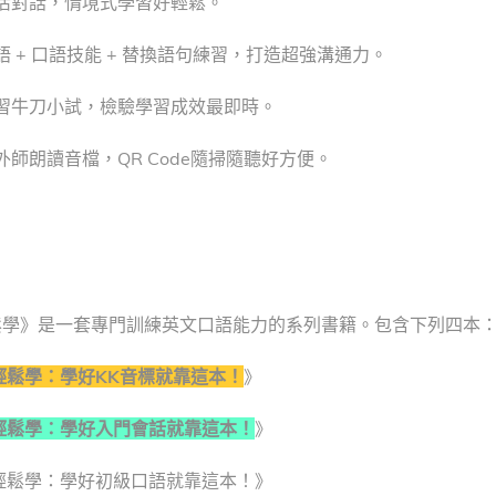
活對話，情境式學習好輕鬆。
語 + 口語技能 + 替換語句練習，打造超強溝通力。
習牛刀小試，檢驗學習成效最即時。
外師朗讀音檔，QR Code隨掃隨聽好方便。
鬆學》是一套專門訓練英文口語能力的系列書籍。包含下列四本
輕鬆學：學好KK音標就靠這本！
》
輕鬆學：學好入門會話就靠這本！
》
輕鬆學：學好初級口語就靠這本！》