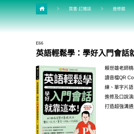
目前
買書·訂雜誌
進修館
雜誌館
升學館
E66
多益&普思
英語輕鬆學：學好入門會話就靠
英檢館
賴世雄老師精
學習館
讀音檔QR 
兒少館
練、單字片語
進修及口說演
打造超強溝通