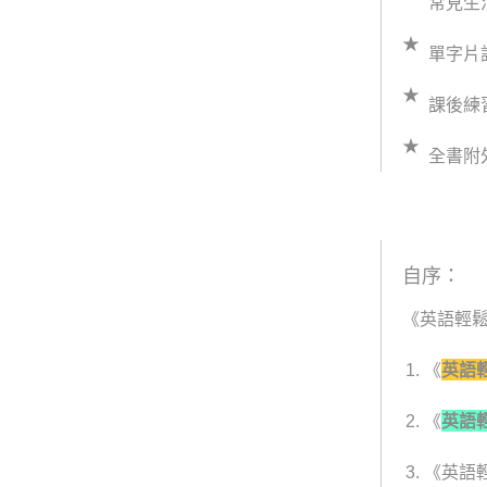
常見生
單字片
課後練
全書附
自序：
《英語輕
《
英語
《
英語
《英語