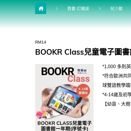
目前
買書·訂雜誌
兒少館
雜誌館
升學館
RM14
多益&普思
BOOKR Class兒童電子
英檢館
*1,000 多
進修館
*符合歐洲共同語
學習館
球雙語教學趨勢
*4-14歲
【幼苗、大樹