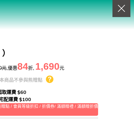
回上一頁
查看我的購物車
購物車
0
商品
！）
84
1,690
0
元
,優惠
折,
元
本商品不參與熊贈點
熊贈點回饋辦法
 超取運費 $60
 宅配運費 $100
點 / 會員等級折扣 / 折價券/ 滿額贈禮 / 滿額贈折價