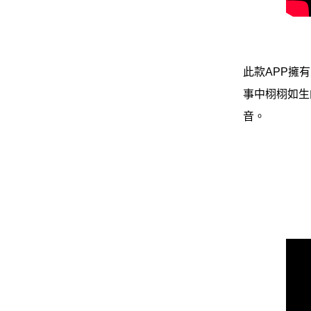
此款APP擁
事中栩栩如生
音。