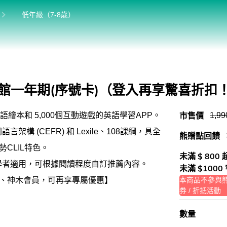
位於:
目前位於:
低年級（7-8歲）
0～3歲
3～6歲
館
低年級（7-8歲）
圖書館一年期(序號卡)（登入再享驚喜折扣
中年級（9-10歲）
市售價
1,99
則英語繪本和 5,000個互動遊戲的英語學習APP。
高年級以上（11-15歲）
言架構 (CEFR) 和 Lexile、108課綱，具全
熊贈點回饋
CLIL特色。
未滿 $ 800
及初學者適用，可根據閱讀程度自訂推薦內容。
未滿 $1000
、神木會員，可再享專屬優惠】
本商品不參與熊贈
券 / 折抵活動
數量