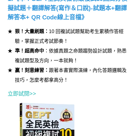
擬試題＋翻譯解答(寫作＆口說)-試題本+翻譯
解答本+ QR Code線上音檔》
狠！大量刷題
：
10 回複試試題幫助考生累積作答經
驗，掌握正式考試節奏！
準！超高命中
：依據真題之命題趨勢設計試題，熟悉
複試題型及方向，一本就夠！
贏！刻意練習
：
跟著本書實際演練，內化答題邏輯及
技巧，怎麼考都拿高分！
立即試閱>>