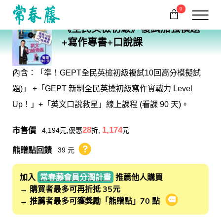
0
G58G56VD16_90_1
《全民英檢初級》複試加強模題
購物車
回常春藤首頁
+寫作專書+口說課
內含：「準！GEPT全民英檢初級複試10回高分模擬試
題)」 +「GEPT 新制全民英檢初級寫作實戰力 Level
Up！」+「英文口說救星」線上課程 (看課 90 天)。
市售價
28
1,174
4,194
元
,優惠
折,
元
熊贈點回饋
39 元
熊贈點回饋辦法
加入
常春藤會員分潤計畫
推薦他人購買
→ 購買者最多可再折抵 35元
→ 推薦者最多可獲獎勵「熊贈點」70 點
會員推薦分潤