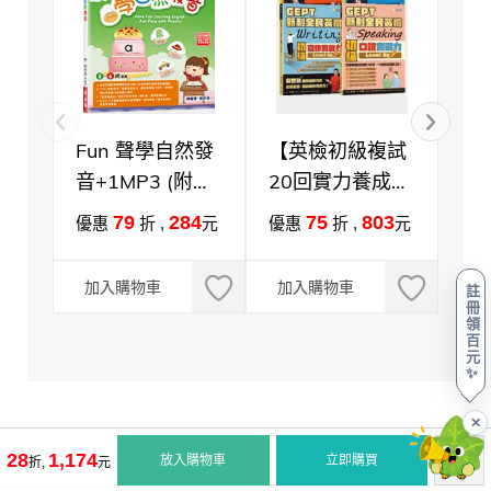
Fun 聲學自然發
【英檢初級複試
【
音+1MP3 (附賴
20回實力養成】
組
爺爺講解音檔)
GEPT全民英檢
+
79
284
75
803
優惠
折 ,
元
優惠
折 ,
元
優
初級複試模題
圖
元
+口說&寫作實力
加入購物車
加入購物車
註
養成專書套組
冊
加
領
百
元
✨
✕
28
1,174
放入購物車
立即購買
折,
元