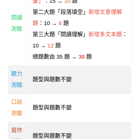
彙」
：15 →
10
題
第二大題「段落填空」
新增文意理解
閱讀
題
：10 →
8
題
測驗
第三大題「閱讀理解」
新增多文本題
：
10 →
12
題
總題數由
35
題 →
30
題
聽力
題型與題數不變
測驗
口說
題型與題數不變
測驗
寫作
題型與題數不變