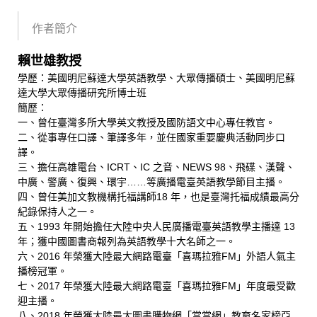
作者簡介
賴世雄教授
學歷：美國明尼蘇達大學英語教學、大眾傳播碩士、美國明尼蘇
達大學大眾傳播研究所博士班
簡歷：
一、曾任臺灣多所大學英文教授及國防語文中心專任教官。
二、從事專任口譯、筆譯多年，並任國家重要慶典活動同步口
譯。
三、擔任高雄電台、ICRT、IC 之音、NEWS 98、飛碟、漢聲、
中廣、警廣、復興、環宇……等廣播電臺英語教學節目主播。
四、曾任美加文教機構托福講師18 年，也是臺灣托福成績最高分
紀錄保持人之一。
五、1993 年開始擔任大陸中央人民廣播電臺英語教學主播達 13
年；獲中國圖書商報列為英語教學十大名師之一。
六、2016 年榮獲大陸最大網路電臺「喜瑪拉雅FM」外語人氣主
播榜冠軍。
七、2017 年榮獲大陸最大網路電臺「喜瑪拉雅FM」年度最受歡
迎主播。
八、2018 年榮獲大陸最大圖書購物網「當當網」教育名家榜亞