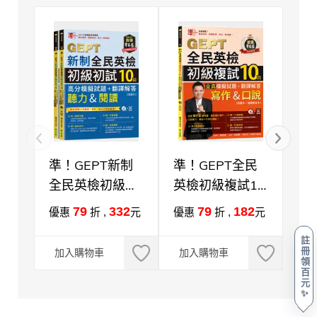
準！GEPT新制
準！GEPT全民
G
全民英檢初級初
英檢初級複試10
英
試10回高分模擬
回全真模擬試題
戰力
79
332
79
182
優惠
折 ,
元
優惠
折 ,
元
優
試題+翻譯解答
＋翻譯解答(寫作
註
（聽力&閱讀）-
＆口說)-試題本
冊
加入購物車
加入購物車
加
領
試題本+翻譯解
+翻譯解答本+
百
答本+ QR Code
QR Code線上音
元
✨
線上音檔
檔