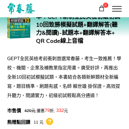
0
G57
準！GEPT新制全民英檢初級初試
購物車
回常春藤首頁
10回致勝模擬試題+翻譯解答(聽
力&閱讀)-試題本+翻譯解答本+
QR Code線上音檔
GEPT全民英檢考前衝刺首選常春藤，考生一致推薦！學
校、機關、企業及補教業指定用書。廣受好評，再推出
全新10回初試模擬試題，本書結合各類新鮮題材全新編
寫，題目精準、刷題有感，名師 賴世雄 掛保證，高效提
升聽力、閱讀實力，初級初試輕鬆高分通過！
市售價
79
332
420
元
,優惠
折,
元
熊贈點回饋
11 元
熊贈點回饋辦法