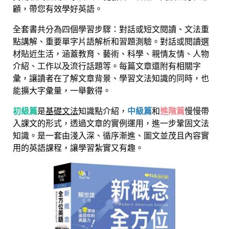
顧，帶您有效學好英語。
全套書共分為四個學習步驟：對話或短文閱讀、文法重
點講解、重要單字片語解析和習題測驗。對話或閱讀選
材貼近生活，涵蓋教育、藝術、科學、親情友情、人物
介紹、工作以及流行話題等。每篇文章還附有相關字
彙，讓讀者在了解文章背景、學習文法知識的同時，也
能擴大字彙量，一舉數得。
初級篇
是
基礎文法
知識點介紹，
中級篇
和
進階篇
慢慢帶
入課文的形式，透過文章的實例運用，進一步鞏固文法
知識。是一套由淺入深、循序漸進、圖文並茂且內容實
用的英語課程，讓學習紮實又有趣。