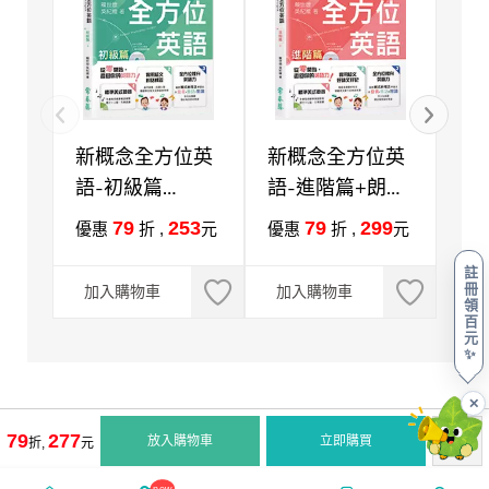
新概念全方位英
新概念全方位英
新
語-初級篇
語-進階篇+朗讀
語
+1MP3
音檔
級
79
253
79
299
優惠
折 ,
元
優惠
折 ,
元
優
篇
註
MP
冊
加入購物車
加入購物車
加
領
百
元
✨
✕
79
277
放入購物車
立即購買
折,
元
new