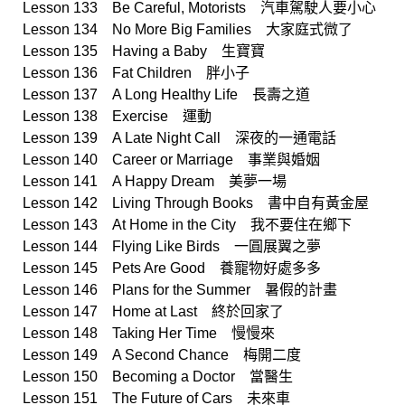
Lesson 133 Be Careful, Motorists 汽車駕駛人要小心
Lesson 134 No More Big Families 大家庭式微了
Lesson 135 Having a Baby 生寶寶
Lesson 136 Fat Children 胖小子
Lesson 137 A Long Healthy Life 長壽之道
Lesson 138 Exercise 運動
Lesson 139 A Late Night Call 深夜的一通電話
Lesson 140 Career or Marriage 事業與婚姻
Lesson 141 A Happy Dream 美夢一場
Lesson 142 Living Through Books 書中自有黃金屋
Lesson 143 At Home in the City 我不要住在鄉下
Lesson 144 Flying Like Birds 一圓展翼之夢
Lesson 145 Pets Are Good 養寵物好處多多
Lesson 146 Plans for the Summer 暑假的計畫
Lesson 147 Home at Last 終於回家了
Lesson 148 Taking Her Time 慢慢來
Lesson 149 A Second Chance 梅開二度
Lesson 150 Becoming a Doctor 當醫生
Lesson 151 The Future of Cars 未來車