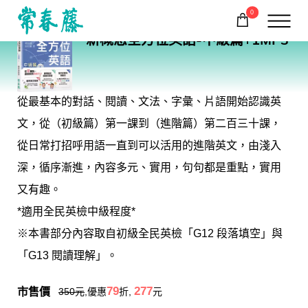
0
E58
新概念全方位英語-中級篇+1MP3
購物車
回常春藤首頁
從最基本的對話、閱讀、文法、字彙、片語開始認識英
文，從（初級篇）第一課到（進階篇）第二百三十課，
從日常打招呼用語一直到可以活用的進階英文，由淺入
深，循序漸進，內容多元、實用，句句都是重點，實用
又有趣。
*適用全民英檢中級程度*
※本書部分內容取自初級全民英檢「G12 段落填空」與
「G13 閱讀理解」。
市售價
79
277
350
元
,優惠
折,
元