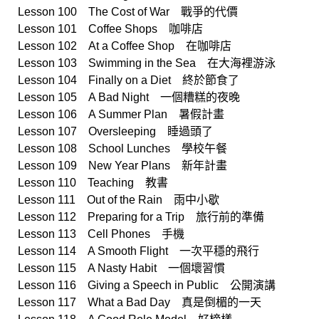
Lesson 100 The Cost of War 戰爭的代價
Lesson 101 Coffee Shops 咖啡店
Lesson 102 At a Coffee Shop 在咖啡店
Lesson 103 Swimming in the Sea 在大海裡游泳
Lesson 104 Finally on a Diet 終於節食了
Lesson 105 A Bad Night 一個糟糕的夜晚
Lesson 106 A Summer Plan 暑假計畫
Lesson 107 Oversleeping 睡過頭了
Lesson 108 School Lunches 學校午餐
Lesson 109 New Year Plans 新年計畫
Lesson 110 Teaching 教書
Lesson 111 Out of the Rain 雨中小歇
Lesson 112 Preparing for a Trip 旅行前的準備
Lesson 113 Cell Phones 手機
Lesson 114 A Smooth Flight 一次平穩的飛行
Lesson 115 A Nasty Habit 一個壞習慣
Lesson 116 Giving a Speech in Public 公開演講
Lesson 117 What a Bad Day 真是倒楣的一天