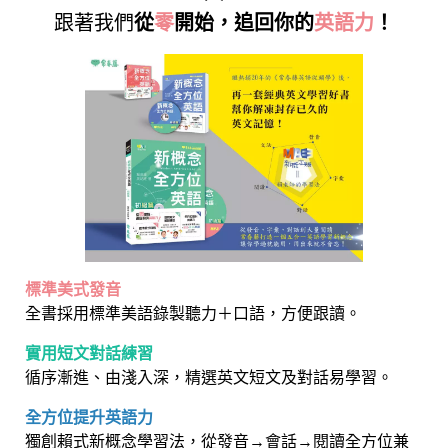
跟著我們
從
零
開始，追回你的
英語力
！
標準美式發音
全書採用標準美語錄製聽力＋口語，方便跟讀。
實用短文對話練習
循序漸進、由淺入深，精選英文短文及對話易學習。
全方位提升英語力
獨創賴式新概念學習法，從發音→會話→閱讀全方位兼