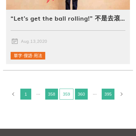
“Let’s get the ball rolling!” 不是去滾一顆球，而是...
Aug.13,2020
單字·俚語·用法
1
358
目前頁碼：
359
360
395