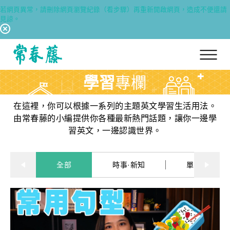
若網頁異常，請刪除網頁瀏覽紀錄（看步驟）再重新開啟網頁，造成不便還請
見諒。
回常春藤首頁
學習
專欄
在這裡，你可以根據一系列的主題英文學習生活用法。
由常春藤的小編提供你各種最新熱門話題，讓你一邊學
習英文，一邊認識世界。
全部
時事·新知
單字·俚語·