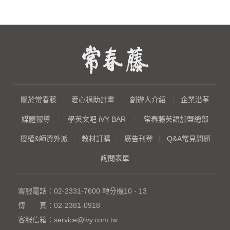
關於常春藤
愛心捐助計畫
創辦人介紹
企業沿革
媒體報導
學英文吧 iVY BAR
常春藤英語加盟總部
授權&師資外派
教材訂購
廣告刊登
Q&A常見問題
詢問表單
客服電話：
02-2331-7600
轉分機10 - 13
傳 真：
02-2381-0918
客服信箱：
service@ivy.com.tw