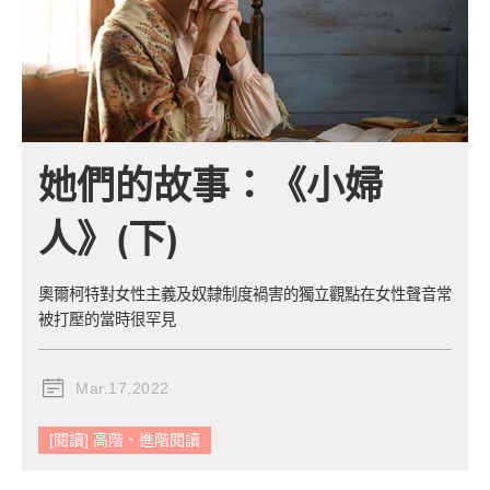
她們的故事：《小婦
人》(下)
奧爾柯特對女性主義及奴隸制度禍害的獨立觀點在女性聲音常
被打壓的當時很罕見
Mar.17,2022
[閱讀] 高階、進階閱讀