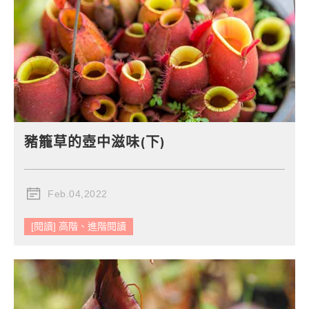
豬籠草的壺中滋味(下)
Feb.04,2022
[閱讀] 高階、進階閱讀