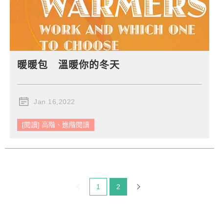
暖暖包 溫暖你的冬天
Jan.16,2022
[閱讀] 高階、進階閱讀
目前頁碼：
1
2