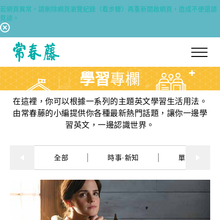
若網頁異常，請刪除網頁瀏覽紀錄（看步驟）再重新開啟網頁，造成不便還請
見諒。
回常春藤首頁
學習
專欄
在這裡，你可以根據一系列的主題英文學習生活用法。
由常春藤的小編提供你各種最新熱門話題，讓你一邊學
習英文，一邊認識世界。
全部
時事·新知
單字·俚語·