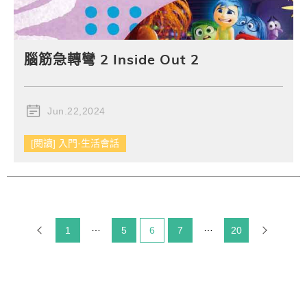
腦筋急轉彎 2 Inside Out 2
Jun.22,2024
[閱讀] 入門·生活會話
1
5
目前頁碼：
6
7
20