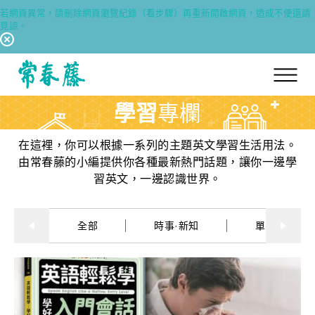
若網頁異常，請刪除網頁瀏覽紀錄（看步驟）再重新開啟網頁，造成不便還請
見諒。
回常春藤首頁
學習
專欄
在這裡，你可以根據一系列的主題英文學習生活用法。
由常春藤的小編提供你各種最新熱門話題，讓你一邊學
習英文，一邊認識世界。
全部
時事·新知
單字·俚語·