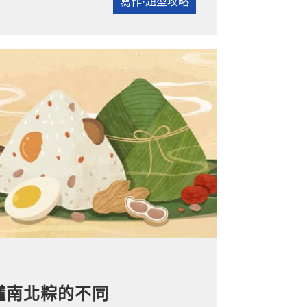
寫作·題型攻略
懂南北粽的不同