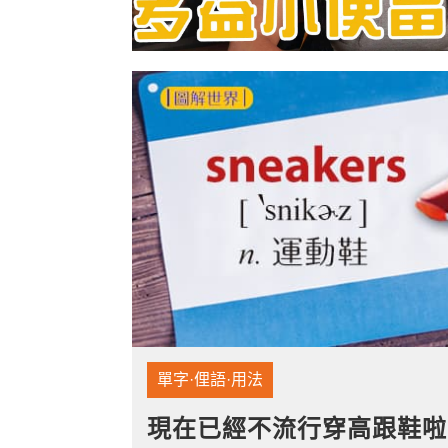
寫作．翻譯．閱讀
商用．新聞英文
多元選修
單字·俚語·用法
現在已經不流行穿高跟鞋啦