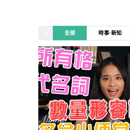
雜誌
IVY Engrest 數位訂閱制
｜
長訂 / 當期 / 過刊
專屬閱讀區
[閱讀] 中階、日常實用文章
升學考試
線上課程
解析英語（英檢中級→中高級）
｜
會考 / 學測
我的收藏文章
TOEIC 多益 750 輕鬆過
多益・雅思
APP學習
生活英語（英檢初級→中級）
國中（閱讀素養．會考題庫）
更多 Premium 
全部
時事·新知
GEPT 全民英檢，聽/說/讀/寫
GEPT全民英檢
升大學系列（新課綱適用）
TOEIC 新制多益
我的學習設定 / 記錄
寫作·題型攻略
職場進修
升科大四技大專系列
TOEIC Bridge多益普級
初級全民英檢
每日 Quiz 複習區
職場·商務應用
兒童
大專院校系列
IELTS 雅思
中級全民英檢
桌曆．月曆．行事曆
｜
啟蒙～國小
單字收藏 / 小考複
[閱讀] 高階、進階閱讀
Aptis 普思
中高級全民英檢
英語學習法
0～3歲
我的訂閱·推播設
見證心得·考情分享
軍檢系列
全民英檢實力養成
英語從頭學（英語輕鬆學）系列
3～6歲
訂閱制更新月誌
發音．聽力．口說．會話
低年級（7-8歲）
訂閱讀者回饋宣言
單字．片語．辭典
中年級（9-10歲）
文法．句型．克漏字
高年級以上（11-15歲）