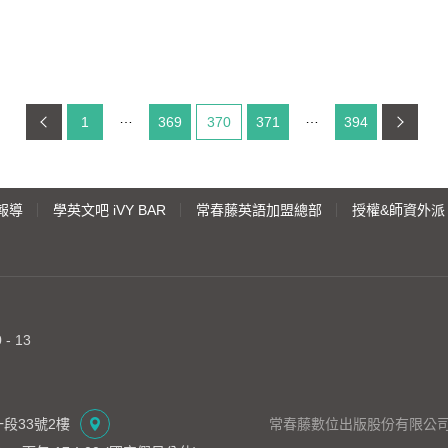
1
369
目前頁碼：
370
371
394
報導
學英文吧 iVY BAR
常春藤英語加盟總部
授權&師資外派
- 13
段33號2樓
常春藤數位出版股份有限公司 | 統編：