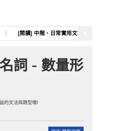
[閱讀] 入門·生活會話
[閱讀] 中階、日常實用文章
TOEIC 多益 750 輕鬆過
[閱讀] 中階、日常實用文章
TOEIC 
GEPT 全民英檢，聽/說/讀/寫一次過！
寫作·題型攻略
名詞 - 數量形
職場·商務應用
[閱讀] 高階、進階閱讀
見證心得·考情分享
益的文法與題型唷!