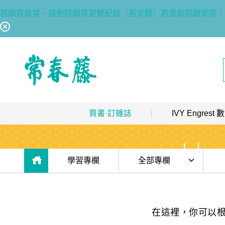
若網頁異常，請刪除網頁瀏覽紀錄（看步驟）再重新開啟網頁，
回常春藤首頁
買書·訂雜誌
IVY Engres
熱銷排行
｜
最多人買
數位訂閱制介紹
限時優惠
｜
省最多
hot
數位訂閱制-新手攻略
目前位於:
學習專欄
全部專欄
團體採購
｜
企業 / 補習班
hot
訂閱方案
時事·新知
出版品總覽
我的閱讀區
單字·俚語·用法
在這裡，你可以
數位學習
｜
數位訂閱 / 線上課程
高效學習計畫表
hot
[閱讀] 入門·生活會話