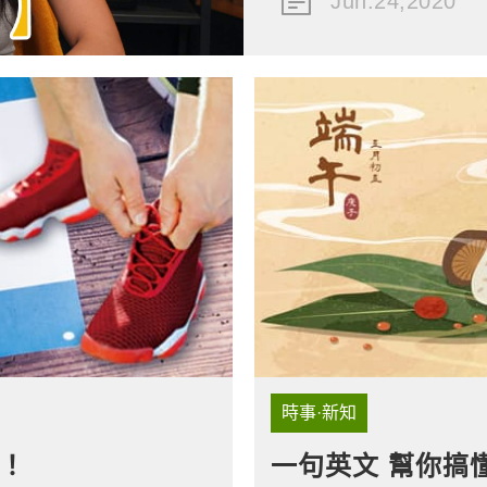
Jun.24,2020
時事·新知
！
一句英文 幫你搞