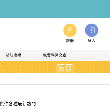
註冊
登入
查看我的購物車
雜誌廣播
免費學習文章
購物車
0
商品
高效學習計畫表
熱門文章主題
雜誌線上廣播
hashtag 標籤索引
解析英語廣播
文章分類
生活英語廣播
時事·新知
供你各種最新熱門
單字·俚語·用法