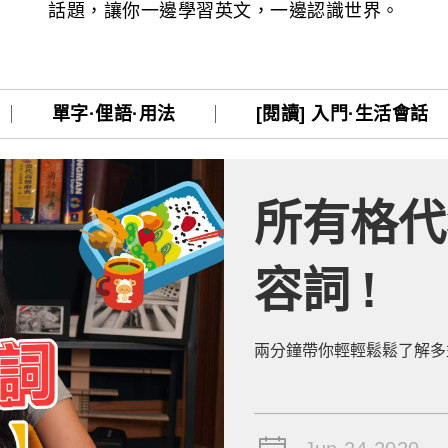
話題，讓你一邊學習英文，一邊認識世界。
熊贈點回饋辦法
解鎖文章
單字·俚語·用法
[閱讀] 入門·生活會話
一次過！
所有格代
習區
容詞 !
定
兩分鐘帶你輕輕鬆鬆了解多