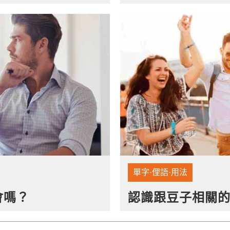
單字·俚語·用法
會嗎？
認識跟豆子相關的片語 