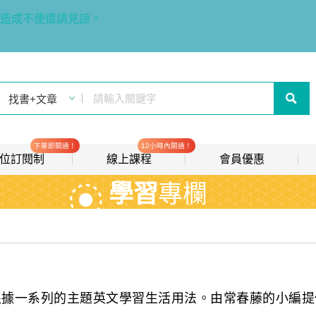
造成不便還請見諒。
下單即開通！
12小時內開通！
t 數位訂閱制
線上課程
會員優惠
學習
專欄
線上影音課程
歡迎加入常春藤
new
會員推薦分潤計畫
new
我的音檔收聽櫃
new
會員限定活動
根據一系列的主題英文學習生活用法。由常春藤的小編提
會員升等辦法