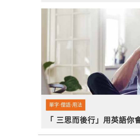
單字·俚語·用法
「 三思而後行」用英語你