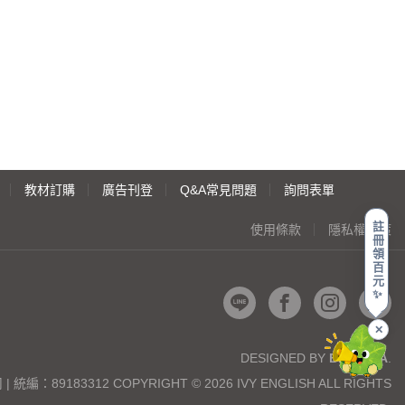
教材訂購
廣告刊登
Q&A常見問題
詢問表單
註
使用條款
隱私權政策
冊
領
百
元
✨
✕
DESIGNED BY
BEGONIA
.
89183312 COPYRIGHT © 2026 IVY ENGLISH ALL RIGHTS