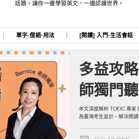
話題，讓你一邊學習英文，一邊認識世界。
熊贈點回饋辦法
解鎖文章
單字·俚語·用法
[閱讀] 入門·生活會話
一次過！
多益攻略：
習區
師獨門聽
定
技巧全解析
本文深度解析 TOEIC 專家
為臺灣考生設計，解決閱讀寫不完
時間掌控與聽力預覽問題的
戰版)