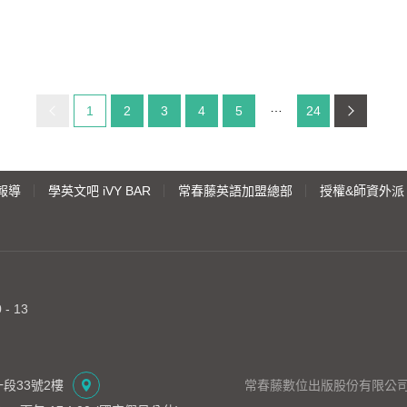
目前頁碼：
1
2
3
4
5
24
報導
學英文吧 iVY BAR
常春藤英語加盟總部
授權&師資外派
- 13
段33號2樓
常春藤數位出版股份有限公司 | 統編：