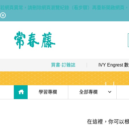
若網頁異常，請刪除網頁瀏覽紀錄（看步驟）再重新開啟網頁，
回常春藤首頁
買書·訂雜誌
IVY Engres
熱銷排行
｜
最多人買
數位訂閱制介紹
限時優惠
｜
省最多
hot
數位訂閱制-新手攻略
目前位於:
學習專欄
全部專欄
團體採購
｜
企業 / 補習班
hot
訂閱方案
時事·新知
出版品總覽
我的閱讀區
單字·俚語·用法
在這裡，你可以
數位學習
｜
數位訂閱 / 線上課程
高效學習計畫表
hot
[閱讀] 入門·生活會話