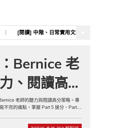
[閱讀] 入門·生活會話
[閱讀] 中階、日常實用文章
TOEIC 多益 750 輕鬆過
[閱讀] 中階、日常實用文章
TOEIC 
GEPT 全民英檢，聽/說/讀/寫一次過！
寫作·題型攻略
Bernice 老
職場·商務應用
力、閱讀高分
[閱讀] 高階、進階閱讀
見證心得·考情分享
 (2026 實
 Bernice 老師的聽力與閱讀高分策略。專
的痛點，掌握 Part 5 搶分、Part7
關鍵技巧，助你突破多益成績。