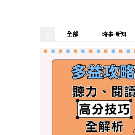
雜誌
IVY Engrest 數位訂閱制
｜
長訂 / 當期 / 過刊
專屬閱讀區
[閱讀] 中階、日常實用文章
升學考試
線上課程
解析英語（英檢中級→中高級）
｜
會考 / 學測
我的收藏文章
TOEIC 多益 750 輕鬆過
多益・雅思
APP學習
生活英語（英檢初級→中級）
國中（閱讀素養．會考題庫）
更多 Premium 
全部
時事·新知
GEPT 全民英檢，聽/說/讀/寫
GEPT全民英檢
升大學系列（新課綱適用）
TOEIC 新制多益
我的學習設定 / 記錄
寫作·題型攻略
職場進修
升科大四技大專系列
TOEIC Bridge多益普級
初級全民英檢
每日 Quiz 複習區
職場·商務應用
兒童
大專院校系列
IELTS 雅思
中級全民英檢
桌曆．月曆．行事曆
｜
啟蒙～國小
單字收藏 / 小考複
[閱讀] 高階、進階閱讀
Aptis 普思
中高級全民英檢
英語學習法
0～3歲
我的訂閱·推播設
見證心得·考情分享
軍檢系列
全民英檢實力養成
英語從頭學（英語輕鬆學）系列
3～6歲
訂閱制更新月誌
發音．聽力．口說．會話
低年級（7-8歲）
訂閱讀者回饋宣言
單字．片語．辭典
中年級（9-10歲）
文法．句型．克漏字
高年級以上（11-15歲）