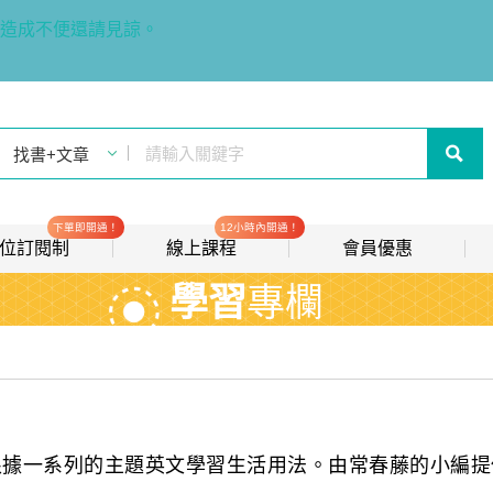
造成不便還請見諒。
下單即開通！
12小時內開通！
t 數位訂閱制
線上課程
會員優惠
學習
專欄
線上影音課程
歡迎加入常春藤
new
會員推薦分潤計畫
new
我的音檔收聽櫃
new
會員限定活動
根據一系列的主題英文學習生活用法。由常春藤的小編提
會員升等辦法