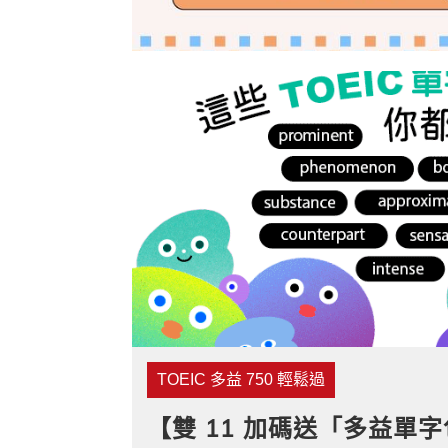
寫作．翻譯．閱讀
商用．新聞英文
多元選修
TOEIC 多益 750 輕鬆過