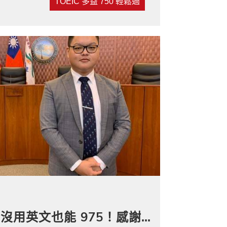
TOEIC 多益 750 輕鬆過
【內有彩蛋】三年沒用英文也能 975！感謝常春藤多益教材救了我