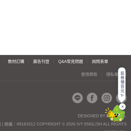
教材訂購
廣告刊登
Q&A常見問題
詢問表單
註
使用條款
隱私權政策
冊
領
百
元
✨
✕
DESIGNED BY
BEGONIA
.
89183312 COPYRIGHT © 2026 IVY ENGLISH ALL RIGHTS