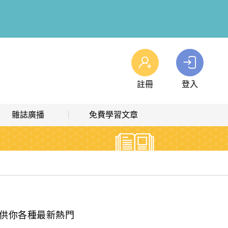
註冊
登入
查看我的購物車
雜誌廣播
免費學習文章
購物車
0
商品
高效學習計畫表
熱門文章主題
雜誌線上廣播
hashtag 標籤索引
解析英語廣播
文章分類
生活英語廣播
時事·新知
供你各種最新熱門
單字·俚語·用法