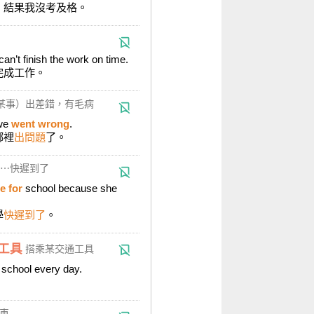
。結果我沒考及格。
can’t finish the work on time.
完成工作。
某事）出差錯，有毛病
 we
went wrong
.
哪裡
出問題
了。
⋯快遲到了
e for
school because she
學
快遲到了
。
交通工具
搭乘某交通工具
 school every day.
車