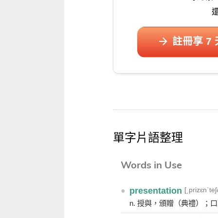
註冊享 7
單字片語整理
Words in Use
[͵prizɛnˋteʃ
●
presentation
n. 授與，頒贈（典禮）；