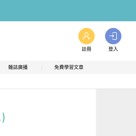
註冊
登入
查看我的購物車
雜誌廣播
免費學習文章
購物車
0
商品
高效學習計畫表
熱門文章主題
雜誌線上廣播
hashtag 標籤索引
解析英語廣播
文章分類
)
生活英語廣播
時事·新知
單字·俚語·用法