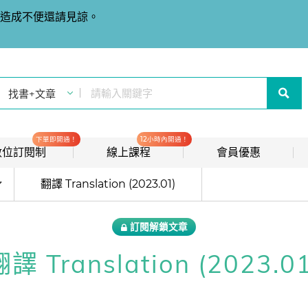
造成不便還請見諒。
下單即開通！
12小時內開通！
t 數位訂閱制
線上課程
會員優惠
目前位於:
線上影音課程
歡迎加入常春藤
翻譯 Translation (2023.01)
new
會員推薦分潤計畫
new
訂閱解鎖文章
我的音檔收聽櫃
new
翻譯 Translation (2023.01
會員限定活動
會員升等辦法