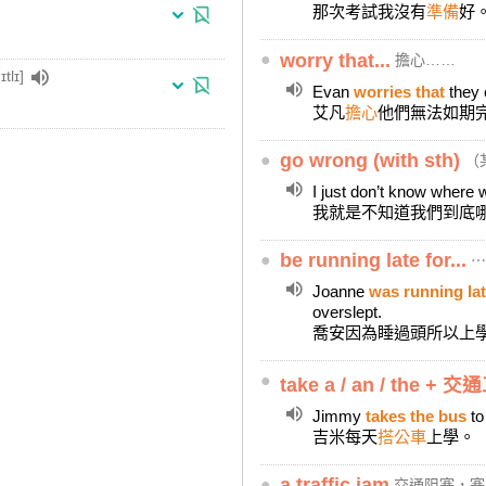
那次考試我沒有
準備
好
●
worry that...
擔心……
ɪtlɪ]
Evan
worries that
they 
艾凡
擔心
他們無法如期
●
go wrong (with sth)
（
I just don’t know where
我就是不知道我們到底
●
be running late for...
⋯
Joanne
was running lat
overslept.
喬安因為睡過頭所以上
●
take a / an / the + 
Jimmy
takes the bus
to
吉米每天
搭公車
上學。
●
a traffic jam
交通阻塞，塞