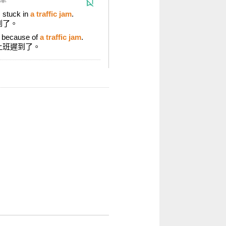
 stuck in
a traffic jam
.
到了。
y because of
a traffic jam
.
上班遲到了。