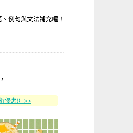
語
、例句與
文法
補充喔！
，
2折優惠!）>>