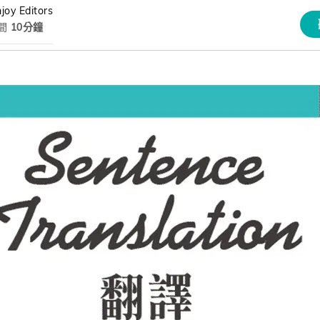
joy Editors
熊贈點回饋辦法
間
10分鐘
解鎖文章
習區