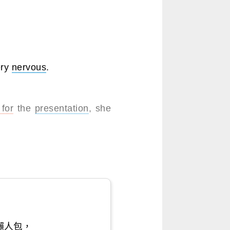
ery
nervous
.
for
the
presentation
, she
懶人包，