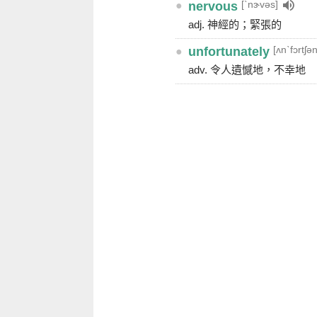
[ˋnɝvəs]
●
nervous
adj. 神經的；緊張的
[ʌnˋfɔrtʃən
●
unfortunately
adv. 令人遺憾地，不幸地