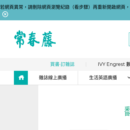
若網頁異常，請刪除網頁瀏覽紀錄（看步驟）再重新開啟網頁，
回常春藤首頁
買書·訂雜誌
IVY Engres
熱銷排行
｜
最多人買
數位訂閱制介紹
雜誌線上廣播
生活英語廣播
限時優惠
｜
省最多
hot
數位訂閱制-新手攻略
解析英語廣播
團體採購
｜
企業 / 補習班
hot
訂閱方案
生活英語廣播
出版品總覽
我的閱讀區
正在加載···
高效學習計畫表