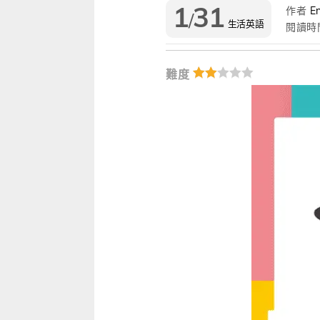
1
31
作者
En
/
專屬閱讀區
生活英語
閱讀時
我的收藏文章
更多 Premium 
難度
我的學習設定 / 記錄
每日 Quiz 複習區
單字收藏 / 小考複
我的訂閱·推播設定
訂閱制更新月誌
訂閱讀者回饋宣言