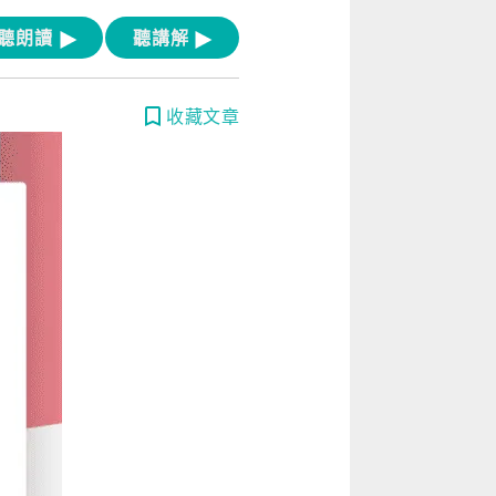
[閱讀] 入門·生活會話
聽朗讀
聽講解
[閱讀] 中階、日常實用文章
TOEIC 多益 750 輕鬆過
收藏文章
GEPT 全民英檢，聽/說/讀/寫一次過！
寫作·題型攻略
職場·商務應用
[閱讀] 高階、進階閱讀
見證心得·考情分享