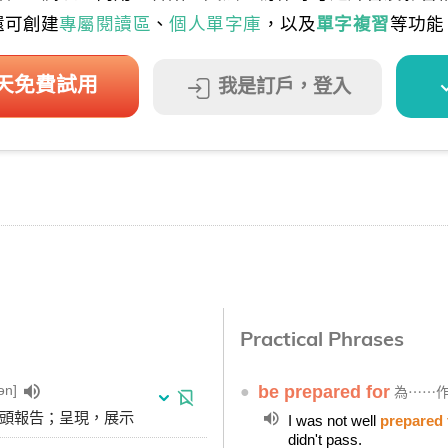
還可創建
專屬閱讀區
、
個人單字庫
，以及
單字複習
等功能
 天免費試用
我是訂戶，登入
Practical Phrases
ən]
●
be prepared for
為⋯⋯
口頭報告；呈現，展示
I was not well
prepared 
didn't pass.