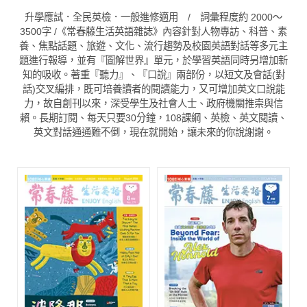
升學應試．全民英檢．一般進修適用 / 詞彙程度約 2000～
3500字 /《常春藤生活英語雜誌》內容針對人物專訪、科普、素
養、焦點話題、旅遊、文化、流行趨勢及校園英語對話等多元主
題進行報導，並有『圖解世界』單元，於學習英語同時另增加新
知的吸收。著重『聽力』、『口說』兩部份，以短文及會話(對
話)交叉編排，既可培養讀者的閱讀能力，又可增加英文口說能
力，故自創刊以來，深受學生及社會人士、政府機關推崇與信
賴。長期訂閱、每天只要30分鐘，108課綱、英檢、英文閱讀、
英文對話通通難不倒，現在就開始，讓未來的你說謝謝。