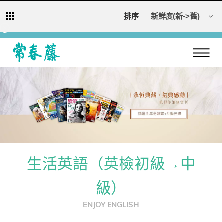
若網頁異常，請刪除網頁瀏覽紀錄（看步驟）再重新開啟網頁，造成不便還請
排序
見諒。
回常春藤首頁
生活英語（英檢初級→中
級）
ENJOY ENGLISH