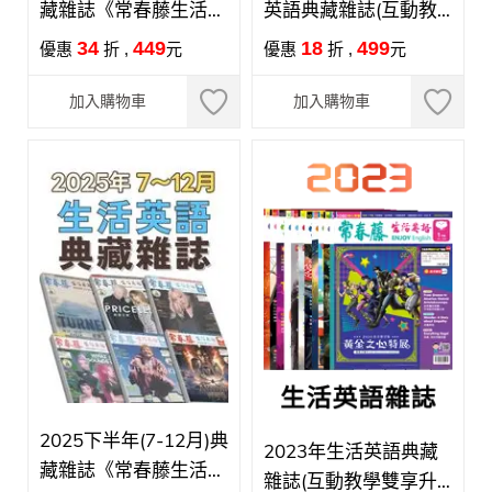
藏雜誌《常春藤生活英
英語典藏雜誌(互動教
語》(互動教學雙享升
學雙享升級版)
34
449
18
499
優惠
折 ,
元
優惠
折 ,
元
級版)
加入購物車
加入購物車
2025下半年(7-12月)典
2023年生活英語典藏
藏雜誌《常春藤生活英
雜誌(互動教學雙享升