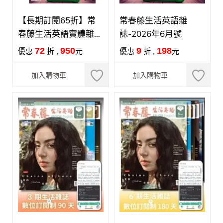
【長期訂閱65折】常
常春藤生活英語雜
春藤生活英語實體雜誌
誌-2026年6月號
(初~中級)
72
950
9
198
優惠
折 ,
元
優惠
折 ,
元
【MORE&MORE】
加入購物車
加入購物車