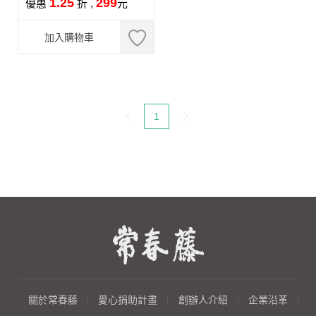
1.25
299
優惠
折 ,
元
贈
加入購物車
目前頁碼：
1
關於常春藤
愛心捐助計畫
創辦人介紹
企業沿革