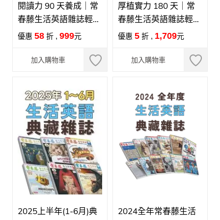
閱讀力 90 天養成｜常
厚植實力 180 天｜常
春藤生活英語雜誌輕量
春藤生活英語雜誌輕量
訂閱方案 【紙本+數
訂閱方案 【紙本+數
58
999
5
1,709
優惠
折 ,
元
優惠
折 ,
元
位】
位】
加入購物車
加入購物車
2025上半年(1-6月)典
2024全年常春藤生活