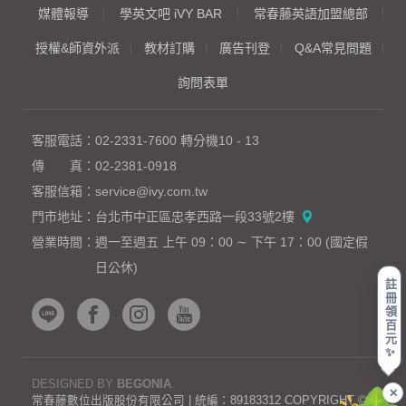
媒體報導
學英文吧 iVY BAR
常春藤英語加盟總部
授權&師資外派
教材訂購
廣告刊登
Q&A常見問題
詢問表單
客服電話：
02-2331-7600
轉分機10 - 13
傳 真：
02-2381-0918
客服信箱：
service@ivy.com.tw
門市地址：
台北市中正區忠孝西路一段33號2樓
營業時間：
週一至週五 上午 09：00 ∼ 下午 17：00 (國定假
日公休)
註
冊
領
百
元
✨
DESIGNED BY
BEGONIA
.
✕
常春藤數位出版股份有限公司 | 統編：89183312 COPYRIGHT ©