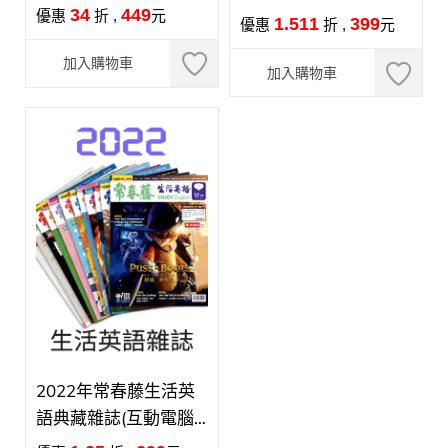
語》(數位學習版)
34
449
級版)
優惠
折 ,
元
1.511
399
優惠
折 ,
元
加入購物車
加入購物車
2022年常春藤生活英
語典藏雜誌(互動電腦
下載版)-小冊子隨機附