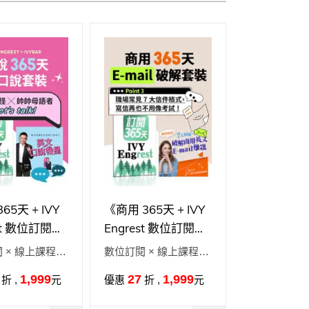
5天 + IVY
《商用 365天 + IVY
est 數位訂閱制
Engrest 數位訂閱制
口說套裝》英文
= E-mail 破解套裝》
 × 線上課程 =
數位訂閱 × 線上課程 =
╳ 帥帥母語者
7大信件模版 + AI 指
乘！
學習加乘！
1,999
27
1,999
折 ,
元
優惠
折 ,
元
助旅行、職場工
令小撇步，寫好 E-
暢！
mail 很簡單！