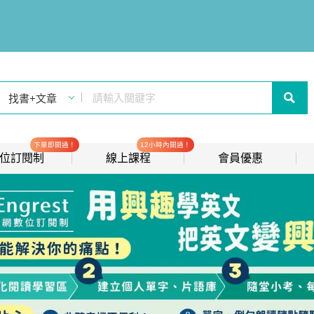
下單即開通！
12小時內開通！
t 數位訂閱制
線上課程
會員優惠
線上影音課程
歡迎加入常春藤
new
會員推薦分潤計畫
new
我的音檔收聽櫃
new
會員限定活動
會員升等辦法