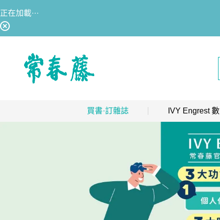
正在加載···
回常春藤首頁
買書·訂雜誌
IVY Engres
熱銷排行
｜
最多人買
數位訂閱制介紹
限時優惠
｜
省最多
hot
數位訂閱制-新手攻略
團體採購
｜
企業 / 補習班
hot
訂閱方案
出版品總覽
我的閱讀區
數位學習
｜
數位訂閱 / 線上課程
高效學習計畫表
hot