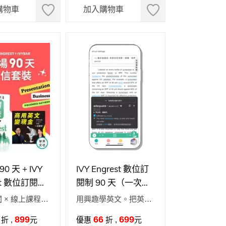
購物車
加入購物車
0 天 + IVY
IVY Engrest 數位訂
est 數位訂閱制
閱制 90 天（一次付
信套裝》職場如
清）
 × 線上課程 =
用興趣學英文。把英文
自信放光芒！
乘！
變興趣
899
66
699
折 ,
元
優惠
折 ,
元