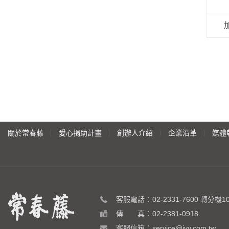
關於常春藤
愛心捐助計畫
創辦人介紹
企業沿革
媒體
客服電話：
02-2331-7600
轉分機10 
傳 真：
02-2381-0918
客服信箱：
service@ivy.com.tw