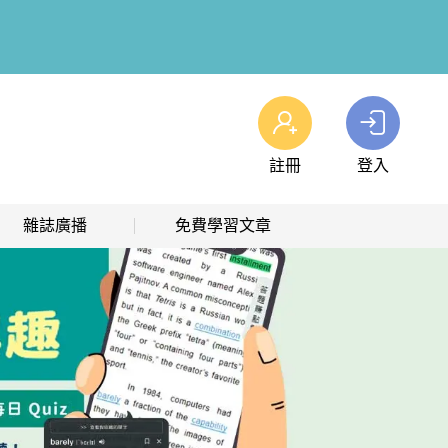
註冊
登入
查看我的購物車
雜誌廣播
免費學習文章
購物車
0
商品
高效學習計畫表
熱門文章主題
雜誌線上廣播
hashtag 標籤索引
解析英語廣播
文章分類
生活英語廣播
時事·新知
單字·俚語·用法