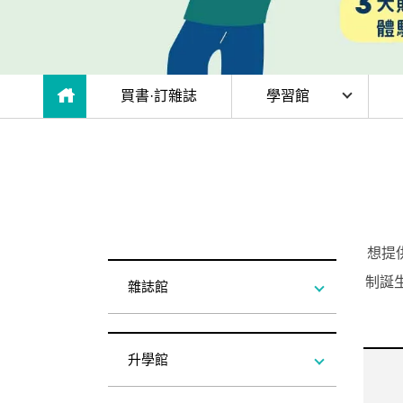
雜誌
IVY Engrest 數位訂閱制
｜
長訂 / 當期 / 過刊
專屬閱讀區
升學考試
線上課程
解析英語（英檢中級→中高級）
｜
會考 / 學測
我的收藏文章
目前位於:
買書·訂雜誌
學習館
多益・雅思
APP學習
生活英語（英檢初級→中級）
國中（閱讀素養．會考題庫）
更多 Premium 
GEPT全民英檢
升大學系列（新課綱適用）
TOEIC 新制多益
我的學習設定 / 記錄
雜誌館
AP
職場進修
升科大四技大專系列
TOEIC Bridge多益普級
初級全民英檢
每日 Quiz 複習區
升學館
IV
兒童
大專院校系列
IELTS 雅思
中級全民英檢
桌曆．月曆．行事曆
｜
啟蒙～國小
單字收藏 / 小考複
多益&普思館
線
Aptis 普思
中高級全民英檢
英語學習法
0～3歲
我的訂閱·推播設
英檢館
想提供
軍檢系列
全民英檢實力養成
英語從頭學（英語輕鬆學）系列
3～6歲
訂閱制更新月誌
制誕
進修館
雜誌館
發音．聽力．口說．會話
低年級（7-8歲）
訂閱讀者回饋宣言
兒少館
單字．片語．辭典
中年級（9-10歲）
升學館
文法．句型．克漏字
高年級以上（11-15歲）