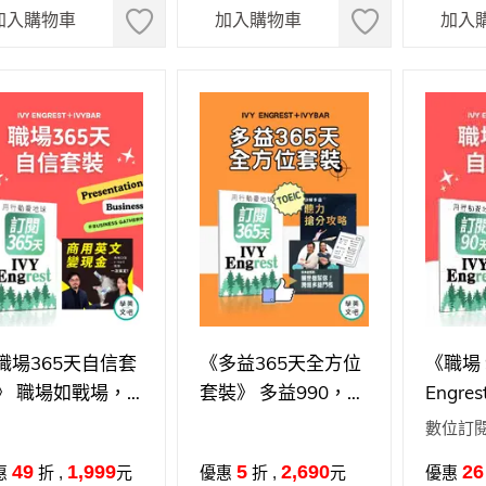
加入購物車
加入購物車
加入
職場365天自信套
《多益365天全方位
《職場 9
》 職場如戰場，
套裝》 多益990，不
Engr
信放光芒！
用學很久！
= 自
數位訂閱
戰場，
學習加
49
1,999
5
2,690
26
惠
折 ,
元
優惠
折 ,
元
優惠