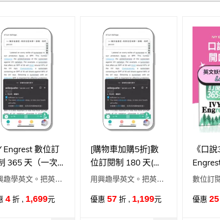
Y Engrest 數位訂
[購物車加購5折]數
《口說36
制 365 天（一次
位訂閱制 180 天(一
Engr
清）
次付清)
= 開
興趣學英文。把英文
用興趣學英文。把英文
數位訂閱
妖怪 
興趣
變興趣
學習加
4
1,699
57
1,199
25
惠
折 ,
元
優惠
折 ,
元
優惠
= 自
作更順