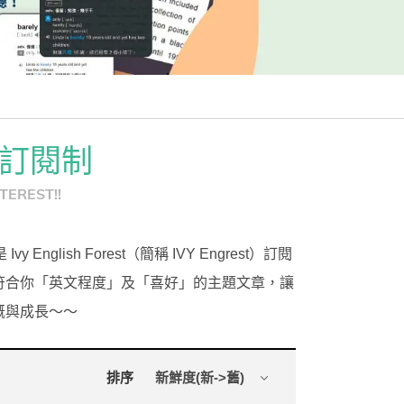
[閱讀] 入門·生活會話
[閱讀] 中階、日常實用文章
TOEIC 多益 750 輕鬆過
GEPT 全民英檢，聽/說/讀/寫一次過！
數位訂閱制
寫作·題型攻略
TEREST!!
職場·商務應用
[閱讀] 高階、進階閱讀
ish Forest（簡稱 IVY Engrest）訂閱
見證心得·考情分享
符合你「英文程度」及「喜好」的主題文章，讓
溉與成長～～
排序