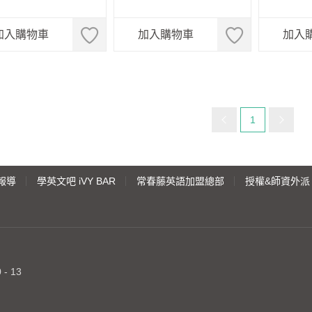
加入購物車
加入購物車
加入
目前頁碼：
1
報導
學英文吧 iVY BAR
常春藤英語加盟總部
授權&師資外派
- 13