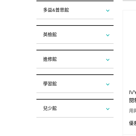
寫作．翻譯．閱讀
多益&普思館
商用．新聞英文
多元選修
英檢館
進修館
學習館
IV
閱
付
兒少館
用
變
優