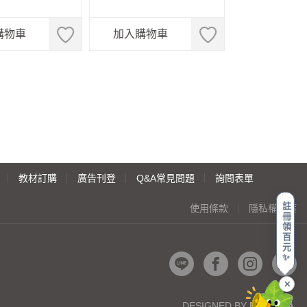
購物車
加入購物車
教材訂購
廣告刊登
Q&A常見問題
詢問表單
註
使用條款
隱私權政策
冊
領
百
元
✨
✕
DESIGNED BY
BEGONIA
.