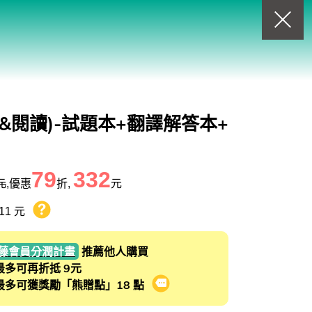
回上一頁
查看我的購物車
購物車
0
商品
&閱讀)-試題本+翻譯解答本+
79
332
元
,優惠
折,
元
11 元
熊贈點回饋辦法
藤會員分潤計畫
推薦他人購買
最多可再折抵 9元
最多可獲獎勵「熊贈點」18 點
會員推薦分潤計畫