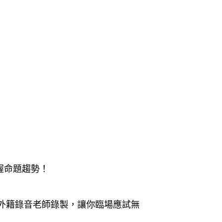
掌握命題趨勢！
外籍錄音老師錄製，讓你臨場應試無