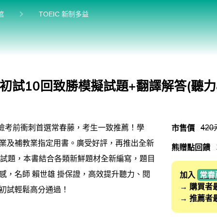
前位於:
目前位於:
館
TOEIC 新制多益
TOEIC 新制多益
TOEIC Bridge多益普級
IELTS 雅思
初試10回致勝模擬試題+翻譯解答(聽力
Aptis 普思
軍檢系列
市售價
420
英檢考前衝刺首選常春藤，考生一致推薦！學
業及補教業指定用書。廣受好評，再推出全新
熊贈點回饋
擬試題，本書結合各類新鮮題材全新編寫，題目
感，名師 賴世雄 掛保證，高效提升聽力、閱
加入
常春
→ 購買者
初試輕鬆高分通過！
→ 推薦者