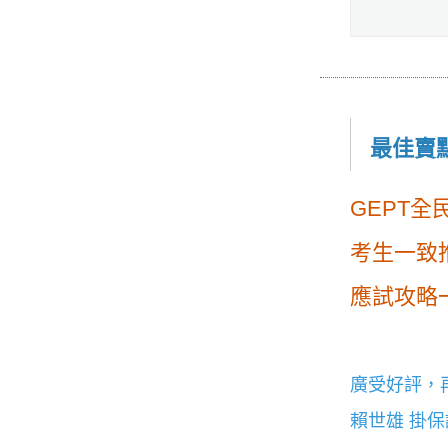
最佳賣
GEPT
考生一致
應試攻略
廣受好評，
賴世雄 掛