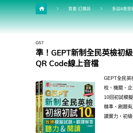
目
買書·訂雜誌
多益&普思
雜誌館
升學館
G57
英檢館
準！GEPT新制全民英檢初級
進修館
QR Code線上音檔
學習館
GEPT全民
兒少館
校、機關、企
10回初試模
精準、刷題有
讀實力，初級