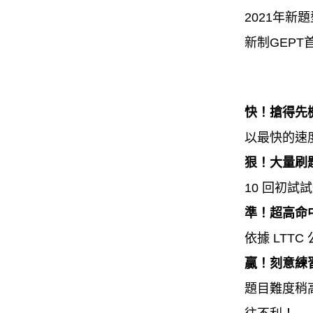
2021年
新制GEP
快！搶得先
以最快的速
狠！大量刷
10 回初
準！超高命
依據 LTT
贏！刻意練
題目難度稍