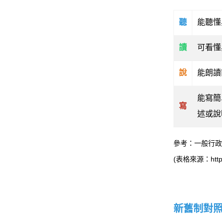
聽
能聽懂
讀
可看懂
說
能朗讀
能寫簡
寫
述或說
參考：一般行政
(表格來源：https:/
新舊制對照