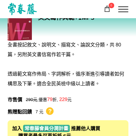
0
E33
英文寫作典範+1MP3
購物車
回常春藤首頁
全書按記敘文、說明文、描寫文、論說文分類，共 80
篇，另附英文書信寫作若干篇。
透過範文寫作佈局、字詞解析，循序漸進引導讀者如何
構思及下筆。適合全民英檢中級以上讀者。
市售價
79
229
290
元
,優惠
折,
元
熊贈點回饋
7 元
熊贈點回饋辦法
加入
常春藤會員分潤計畫
推薦他人購買
→ 購買者最多可再折抵 6元