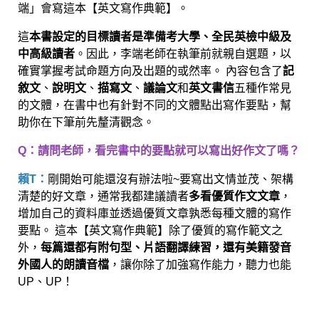
端」會寫這本【英文寫作典範】。
這
本書設定的目標讀者是準備考大學、全民英檢中級及
中高級讀者
。因此，李端老師在執筆前就親自選題，以
確實掌握考試命題方向及出題的或然率。 內容包含了
記
敘文
、
說明文
、
描寫文
、
議論文
和
英文書信
五種作常見
的文體，在書中也有針對不同的文體點出寫作要點，幫
助你在下筆前先釐清觀念。
Q：請問老師，看完書中的要點就可以寫出好作文了嗎？
賴T：
剛開始可能還沒有辦法啦~要寫出文情並茂、架構
清楚的好文章，通常我都建議讀者
多看優質作文文章
，
增加自己的資料庫並透過優質文章孰悉每種文體的寫作
要點。 這本【英文寫作典範】除了優質的寫作範文之
外，
每篇還都有附句型、片語翻譯練習，還有美籍發音
外國人的朗讀音檔
，讓你除了加強寫作能力，聽力也能
UP、UP！