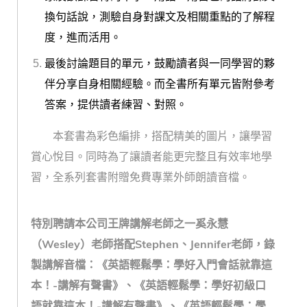
換句話說，測驗自身對課文及相關重點的了解程
度，進而活用。
最後討論題目的單元，鼓勵讀者與一同學習的夥
伴分享自身相關經驗。而全書所有單元皆附參考
答案，提供讀者練習、對照。
本套書為彩色編排，搭配精美的圖片，讓學習
賞心悅目。同時為了讓讀者能更完整且有效率地學
習，全系列套書附贈免費專業外師朗讀音檔。
特別
聘請本公司王牌講解老師之一奚永慧
（Wesley）老師搭配Stephen、Jennifer老師，錄
製講解音檔：《英語輕鬆學：學好入門會話就靠這
本！-講解有聲書》、《英語輕鬆學：學好初級口
語就靠這本！-講解有聲書》、《英語輕鬆學：學