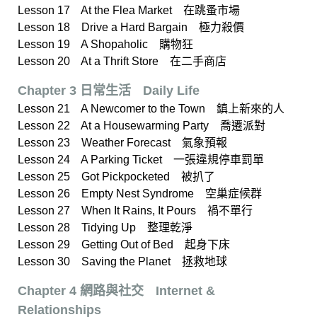
Lesson 17 At the Flea Market 在跳蚤市場
Lesson 18 Drive a Hard Bargain 極力殺價
Lesson 19 A Shopaholic 購物狂
Lesson 20 At a Thrift Store 在二手商店
Chapter 3 日常生活ﾠDaily Life
Lesson 21 A Newcomer to the Town 鎮上新來的人
Lesson 22 At a Housewarming Party 喬遷派對
Lesson 23 Weather Forecast 氣象預報
Lesson 24 A Parking Ticket 一張違規停車罰單
Lesson 25 Got Pickpocketed 被扒了
Lesson 26 Empty Nest Syndrome 空巢症候群
Lesson 27 When It Rains, It Pours 禍不單行
Lesson 28 Tidying Up 整理乾淨
Lesson 29 Getting Out of Bed 起身下床
Lesson 30 Saving the Planet 拯救地球
Chapter 4 網路與社交ﾠInternet &
Relationships