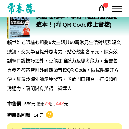
0
E68
英語輕鬆學：學好中級口語就靠
購物車
回常春藤首頁
這本！(附 QR Code線上音檔)
賴世雄老師精心規劃6大主題共60篇常見生活對話及短文
聽讀，交叉學習提升思考力。貼心規劃各單元，除有效
訓練口說技巧之外，更能加強聽力及思考能力，全書包
含參考答案皆附外師朗讀音檔QR Code，隨掃隨聽好方
便。反覆聆聽外師示範發音，勇敢開口練習，打造超強
溝通力，瞬間變身英語口說達人！
市售價
79
442
559
元
,優惠
折,
元
熊贈點回饋
14 元
熊贈點回饋辦法