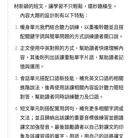
材新穎的短文，讓學習不只輕鬆，還妙趣橫生。
內容大題的設計則有以下特點：
暖身單元我們結合聽力訓練，以重複聆聽並且搭
配關鍵字詞與簡單問題的方式訓練讀者開口說。
正文使用中英對照的方式，幫助讀者快速理解內
容，其後則列出該課重點單字片語，幫助讀者記
憶與運用。
會話單元搭配口語新技能，補充英文口語的相關
進階說法，後再使用該課相關內容設計聽力簡短
對答，幫助讀者同時訓練聽力及口語。
短文單元則搭配實用詞句，補充更多相關字詞或
文法；並且歸納出該課的重要音標做練習並朗讀
課文加強發音。最後鼓勵讀者以自己對課文的印
象及該課習得的單字、用語，用自己的話將課文