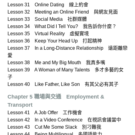
Lesson 31 Online Dating 線上約會
Lesson 32 Meeting an Online Friend 與網友見面
Lesson 33 Social Media 社群媒體
Lesson 34 What Did I Tell You? 我告訴你什麼？
Lesson 35 Virtual Reality 虛擬實境
Lesson 36 Keep Your Head Up 打起精神
Lesson 37 In a Long-Distance Relationship 遠距離戀
愛
Lesson 38 Me and My Big Mouth 我真多嘴
Lesson 39 A Woman of Many Talents 多才多藝的女
子
Lesson 40 Like Father, Like Son 有其父必有其子
Chapter 5 職場與交通ﾠEmployment &
Transport
Lesson 41 A Job Offer 工作機會
Lesson 42 In a Video Conference 在視訊會議當中
Lesson 43 Cut Me Some Slack 別刁難我
Lesson 44 Being Multilingual 多國語能力