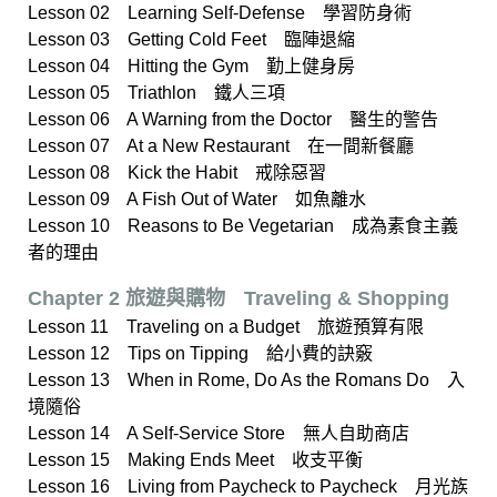
Lesson 02 Learning Self-Defense 學習防身術
Lesson 03 Getting Cold Feet 臨陣退縮
Lesson 04 Hitting the Gym 勤上健身房
Lesson 05 Triathlon 鐵人三項
Lesson 06 A Warning from the Doctor 醫生的警告
Lesson 07 At a New Restaurant 在一間新餐廳
Lesson 08 Kick the Habit 戒除惡習
Lesson 09 A Fish Out of Water 如魚離水
Lesson 10 Reasons to Be Vegetarian 成為素食主義
者的理由
Chapter 2 旅遊與購物ﾠTraveling & Shopping
Lesson 11 Traveling on a Budget 旅遊預算有限
Lesson 12 Tips on Tipping 給小費的訣竅
Lesson 13 When in Rome, Do As the Romans Do 入
境隨俗
Lesson 14 A Self-Service Store 無人自助商店
Lesson 15 Making Ends Meet 收支平衡
Lesson 16 Living from Paycheck to Paycheck 月光族