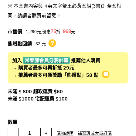
※ 本套書內容與《英文字彙王必背套組(3書)》全套相
同，請讀者購買前留意。
市售價
75
968
1,290
元
,優惠
折,
元
熊贈點回饋
32 元
熊贈點回饋辦法
加入
常春藤會員分潤計畫
推薦他人購買
→ 購買者最多可再折抵 29元
→ 推薦者最多可獲獎勵「熊贈點」58 點
會員推薦分潤
未滿 $ 800 超取運費 $60
未滿 $1000 宅配運費 $100
數量
-
+
購物說明
補習班或大量訂購