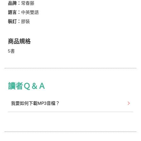
品牌：
常春藤
語言：
中英雙語
裝訂：
膠裝
商品規格
5書
讀者Ｑ＆Ａ
我要如何下載MP3音檔？