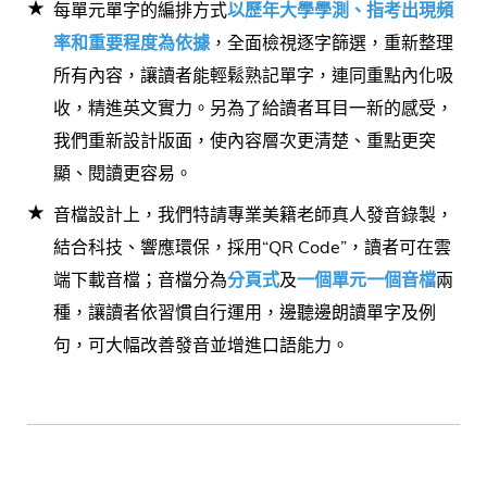
每單元單字的編排方式
以歷年大學學測、指考出現頻
率和重要程度為依據
，全面檢視逐字篩選，重新整理
所有內容，讓讀者能輕鬆熟記單字，連同重點內化吸
收，精進英文實力。另為了給讀者耳目一新的感受，
我們重新設計版面，使內容層次更清楚、重點更突
顯、閱讀更容易。
音檔設計上，我們特請專業美籍老師真人發音錄製，
結合科技、響應環保，採用“QR Code”，讀者可在雲
端下載音檔；音檔分為
分頁式
及
一個單元一個音檔
兩
種，讓讀者依習慣自行運用，邊聽邊朗讀單字及例
句，可大幅改善發音並增進口語能力。