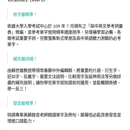
Vocabulary: Level 6》
收字最精準！
依據大學入學考試中心於 109 年 7 月頒布之「高中英文參考詞彙
表」修編，並參考單字使用頻率適度排序，另增補學習必備、各
類考試重要字詞，完整蒐集新式學測及高中英語聽力測驗的必考
單字。
補充最詳細！
由賴世雄教授帶領常春藤中外編輯群，將重要的片語、衍生字、
近似字、反義字、重要文法說明、比較用字及延伸用法等另做詳
盡的補充說明；讓你學完單字就知道如何運用，並能觸類旁通、
舉一反三！
發音最標準！
特請專業美籍錄音老師朗讀單字及例句，跟著唸必能改善發音並
增進口語能力。