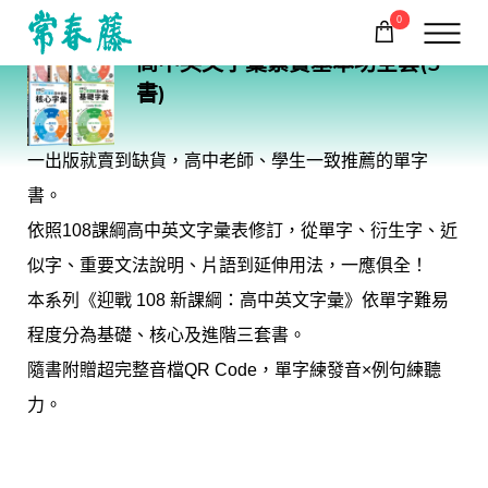
0
AM09
高中英文字彙紮實基本功全套(5
購物車
回常春藤首頁
書)
一出版就賣到缺貨，高中老師、學生一致推薦的單字
書。
依照108課綱高中英文字彙表修訂，從單字、衍生字、近
似字、重要文法說明、片語到延伸用法，一應俱全！
本系列《迎戰 108 新課綱：高中英文字彙》依單字難易
程度分為基礎、核心及進階三套書。
隨書附贈超完整音檔QR Code，單字練發音×例句練聽
力。