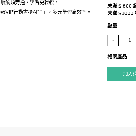
圖解觸類旁通，學習更輕鬆。
未滿 $ 800
春藤VIP行動書櫃APP」，多元學習高效率。
未滿 $1000
數量
-
相關產品
加入