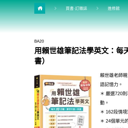
目前
買書·訂雜誌
進修館
雜誌館
升學館
BA20
多益&普思
用賴世雄筆記法學英文：每天
英檢館
書）
學習館
賴世雄老師親
兒少館
語記憶力。
＊ 嚴選72
動。
＊ 162段
＊ 24個單