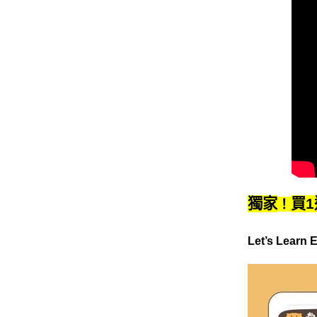
獨家
買
1
！
Let’s Learn 