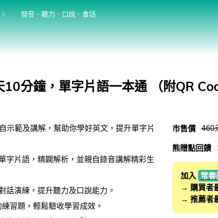
位於:
目前位於:
發音．聽力．口說．會話
英語學習法
英語從頭學（英語輕鬆學）系列
館
發音．聽力．口說．會話
10分鐘，單字片語一本通 （附QR Co
單字．片語．辭典
文法．句型．克漏字
市售價
460
自示範及講解，幫助你學好英文，提升單字片
寫作．翻譯．閱讀
熊贈點回饋
商用．新聞英文
0則單字片語，精闢解析，並親自錄音講解精彩生
多元選修
加入
常春
→ 購買者
情境對話演練，提升聽力及口說能力。
桌曆．月曆．行事曆
→ 推薦者
元的練習題，輕鬆驗收學習成效。