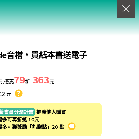
回上一頁
查看我的購物車
購物車
0
商品
de音檔，買紙本書送電子
79
363
元
,優惠
折,
元
12 元
熊贈點回饋辦法
藤會員分潤計畫
推薦他人購買
最多可再折抵 10元
最多可獲獎勵「熊贈點」20 點
會員推薦分潤計畫