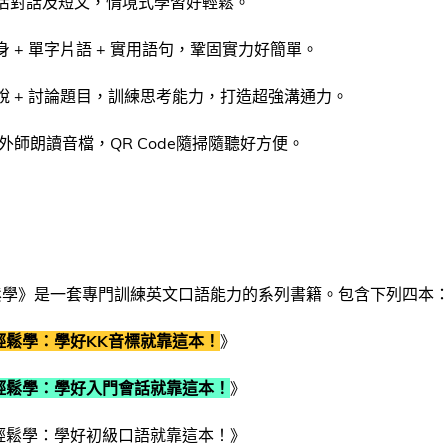
活對話及短文，情境式學習好輕鬆。
身 + 單字片語 + 實用語句，鞏固實力好簡單。
說 + 討論題目，訓練思考能力，打造超強溝通力。
外師朗讀音檔，QR Code隨掃隨聽好方便。
鬆學》是一套專門訓練英文口語能力的系列書籍。包含下列四本
輕鬆學：學好KK音標就靠這本！
》
輕鬆學：學好入門會話就靠這本！
》
輕鬆學：學好初級口語就靠這本！》