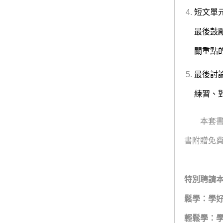
短文單
最後鼓
關重點
最後討
練習、
本套書為
書附贈免
特別
聘請本
鬆學：學
輕鬆學：學