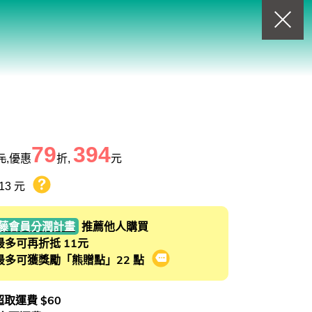
回上一頁
查看我的購物車
購物車
0
商品
79
394
元
,優惠
折,
元
13 元
熊贈點回饋辦法
藤會員分潤計畫
推薦他人購買
最多可再折抵 11元
最多可獲獎勵「熊贈點」22 點
會員推薦分潤計畫
 超取運費 $60