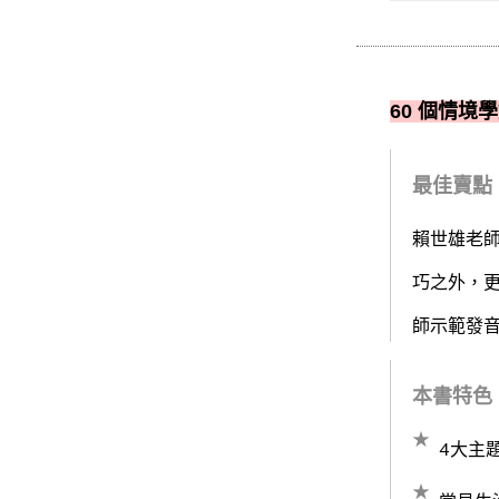
60 個情境
最佳賣點
賴世雄老師
巧之外，更
師示範發
本書特色
4大主