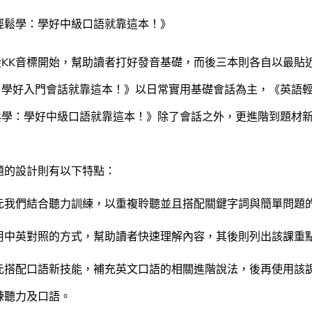
輕鬆學：學好中級口語就靠這本！》
K音標開始，幫助讀者打好發音基礎，而後三本則各自以最貼近
：學好入門會話就靠這本！》以日常實用基礎會話為主，《英語
鬆學：學好中級口語就靠這本！》除了會話之外，更進階到題材
的設計則有以下特點：
元我們結合聽力訓練，以重複聆聽並且搭配關鍵字詞與簡單問題
用中英對照的方式，幫助讀者快速理解內容，其後則列出該課重
元搭配口語新技能，補充英文口語的相關進階說法，後再使用該
練聽力及口語。