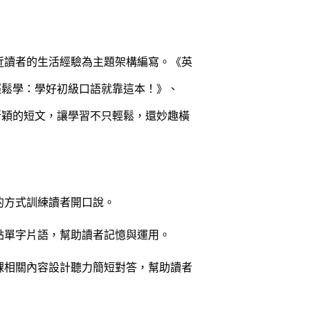
讀者的生活經驗為主題架構編寫。《英
輕鬆學：學好初級口語就靠這本！》、
新穎的短文，讓學習不只輕鬆，還妙趣橫
的方式訓練讀者開口說。
點單字片語，幫助讀者記憶與運用。
課相關內容設計聽力簡短對答，幫助讀者