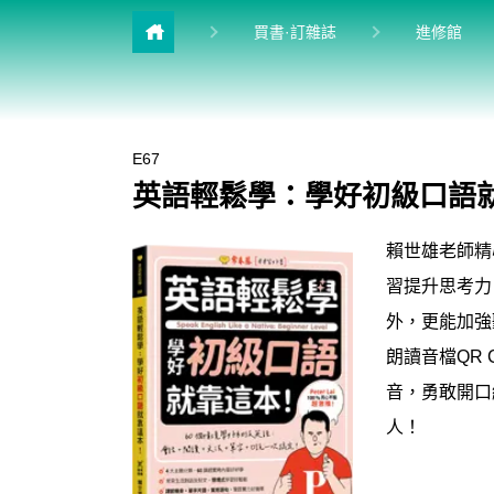
目前
買書·訂雜誌
進修館
雜誌館
升學館
E67
多益&普思
英語輕鬆學：學好初級口語就靠
英檢館
賴世雄老師精
學習館
習提升思考力
兒少館
外，更能加強
朗讀音檔QR
音，勇敢開口
人！