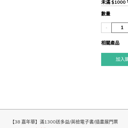
未滿 $1000
數量
-
相關產品
加入
【38 嘉年華】滿1300送多益/英檢電子書/插畫展門票