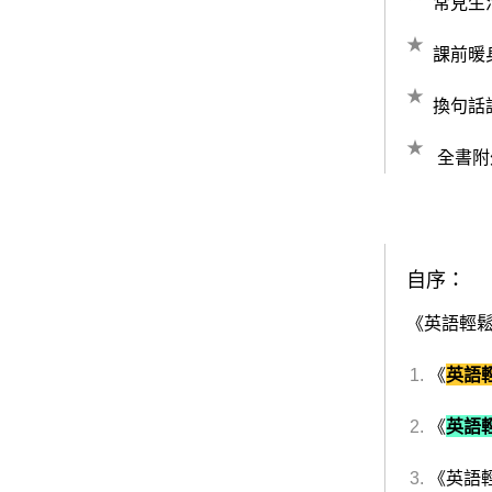
常見生
課前暖
換句話
全書附
自序：
《英語輕
《
英語
《
英語
《英語