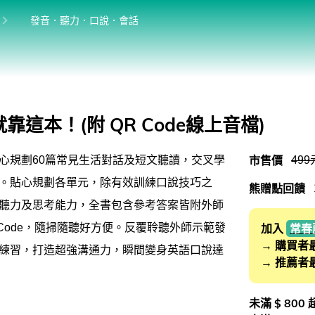
位於:
目前位於:
發音．聽力．口說．會話
英語學習法
英語從頭學（英語輕鬆學）系列
館
發音．聽力．口說．會話
這本！(附 QR Code線上音檔)
單字．片語．辭典
市售價
499
心規劃60篇常見生活對話及短文聽讀，交叉學
文法．句型．克漏字
。貼心規劃各單元，除有效訓練口說技巧之
熊贈點回饋
寫作．翻譯．閱讀
聽力及思考能力，全書包含參考答案皆附外師
商用．新聞英文
 Code，隨掃隨聽好方便。反覆聆聽外師示範發
加入
常春
→ 購買者
練習，打造超強溝通力，瞬間變身英語口說達
多元選修
→ 推薦者
桌曆．月曆．行事曆
未滿 $ 800