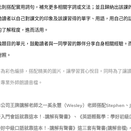
元則搭配實用詞句，補充更多相關字詞或文法；並且歸納出該課
勵讀者以自己對課文的印象及該課習得的單字、用語，用自己的
的了解程度，進而活用。
論題目的單元，鼓勵讀者與一同學習的夥伴分享自身相關經驗。
對照。
彩色編排，搭配精美的圖片，讓學習賞心悅目。同時為了讓讀
費專業外師朗讀音檔。
公司王牌講解老師之一奚永慧（Wesley）老師搭配Stephen、J
好入門會話就靠這本！-講解有聲書》、《英語輕鬆學：學好初級
好中級口語就靠這本！-講解有聲書》這三套有聲書(講解音檔)