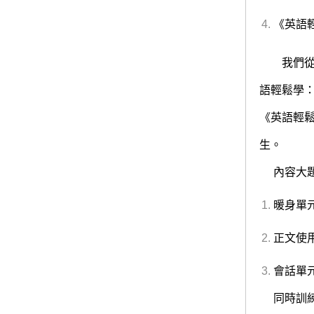
《英語
我們從K
語輕鬆學
《英語輕
生。
內容大題
暖身單
正文使
會話單
同時訓