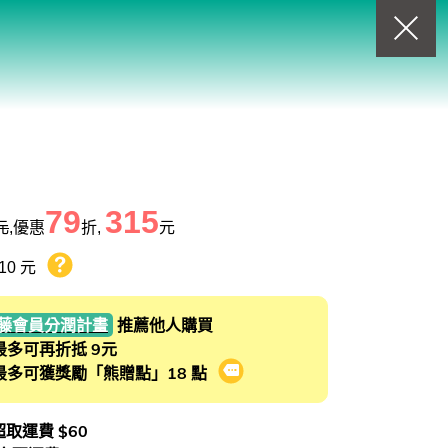
回上一頁
查看我的購物車
購物車
0
商品
79
315
元
,優惠
折,
元
10 元
熊贈點回饋辦法
藤會員分潤計畫
推薦他人購買
最多可再折抵 9元
最多可獲獎勵「熊贈點」18 點
會員推薦分潤計畫
 超取運費 $60