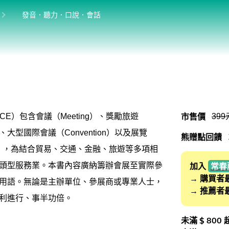
位於:
目前位於:
發音．聽力．口說．會話
英語學習法
英語從頭學（英語輕鬆學）系列
館
發音．聽力．口說．會話
單字．片語．辭典
市售價
399
CE）包含會議（Meeting）、獎勵旅遊
文法．句型．克漏字
ve）、大型國際會議（Convention）以及展覽
熊贈點回饋
寫作．翻譯．閱讀
tion），為結合貿易、交通、金融、旅遊等多項相
商用．新聞英文
頭型服務業。本書內容廣納籌辦會展至實際參
加入
常春
→ 購買者
用語。無論是主辦單位、參展商或專業人士，
多元選修
→ 推薦者
利進行、事半功倍。
桌曆．月曆．行事曆
未滿 $ 800