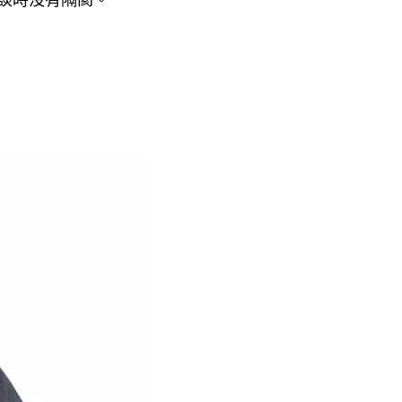
談時沒有隔閡。