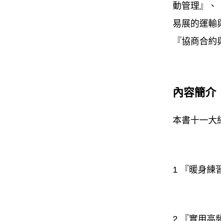
動管理』、
易展的運輸
『協商合約
內容簡介
本書十一大
1 『暖身
2 『實用