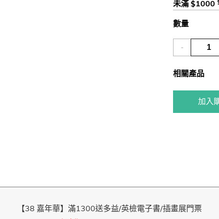
未滿 $1000
數量
-
相關產品
加入
【38 嘉年華】滿1300送多益/英檢電子書/插畫展門票