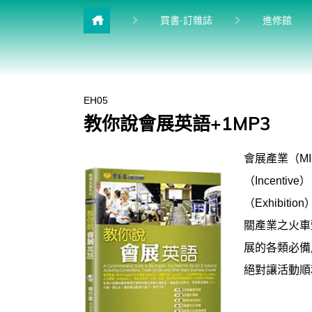
目前
買書·訂雜誌
進修館
雜誌館
升學館
EH05
多益&普思
教你說會展英語+1MP3
英檢館
會展產業（MI
學習館
（Incenti
兒少館
（Exhibi
關產業之火車
展的各類必備
絕對讓活動順