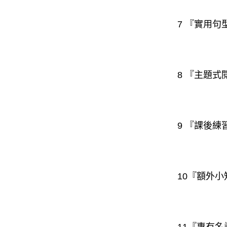
7 『實用
8 『主題
9 『課後
10『額外