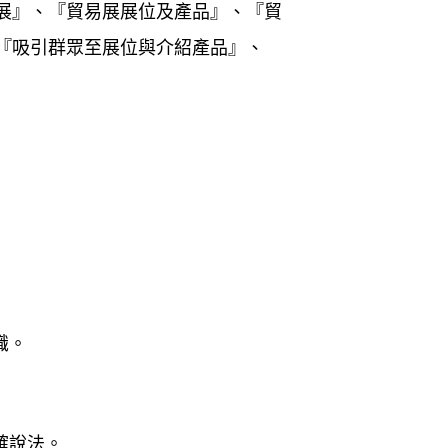
展』、『貿易展展位及產品』、『貿
『吸引群眾至展位與介紹產品』、
識。
確說法。