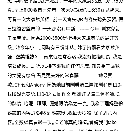
班,,學的很不錯,,就幫她訂了一年的大家說英語,, 我們很認
真,,早上6;00我自己先看一次大家說英語,,6:30女兒起床,,
再看一次大家說英語,, 前一天會先QR內容先聽先預習,,假
日還複習整周的,,一天都沒有中斷,,, ------ 今年,,幫女兒訂
了長春藤,,,,因為2000-3500是銜接大家說英語的最好等
級,, 她今年小二,,同時有三份雜誌,,,除了持續看大家說英
語,,,空美雜誌A+,,,再來就是常春藤 我沒有揠描助長,,我是
陪著成長........所以,,接下來我的任何凡應,,都只為了讓我
的女兒有機會 看見更美好的常春藤...... ------- 她最喜
歡,,Chris和Antony,,因為她目前剛看過二篇都剛好是110-
1/16觀光英語,110-8/4看圖作文 都剛好是這二個老師,,C
的熱情,,哈囉...拜拜,,,讓她眼睛為之一亮,, 我為了理解整份
雜誌的內容,,7/24收到雜誌後,,我每天啃讀,,除了周六內
容,,全數認真看過一次,, C老師真的超棒,,會請我們take