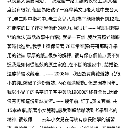
以長篇大論要開始了,, 我是個一路工讀的夜校生,英文程
度沒有很好,,但因為陪孩子一路學英文,,(老大建中去台大
了,,老二附中指考中,,老三女兒八歲)為了能陪他們到12歲,
在能陪的日子裡提昇他們的能力,,我很拚 ----- 我認同賴爺
爺的說法(童話故事中自稱),,就是一直讀,,我欣賞賴老師跟
著時代進步,,我手上還保留著 78年常春藤(哥哥那時升學
用的雜誌,厚厚的紙,,,很多的解釋,,,很有保存價值,,) 我不知
道我是如何從無殼的原生家庭,,在不斷的搬家中 ,,結婚後,,
還能持續收藏著..... ----- 2008年,,,我因為買典藏雜誌,,花很
小的錢,,體驗了這份雜誌,,內心滿滿感動,, 但是因為同年,,
我以小兒子的名字訂了空中美語19800的終身會員,,因此
沒有再和這份雜誌交流.. ----- 幾年前,,訂了,,英文套書,,共
15本故事,,陪著小女兒聽,,感受到賴爺爺活到老學到老的
精神,,很敬佩 ----- 去年小女兒在傳統有家長陪學的補習