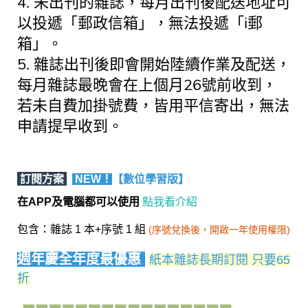
4. 未出刊的雜誌，每月出刊後配送地址可
以投遞「郵政信箱」，無法投遞「i郵
箱」。
5. 雜誌出刊後即會開始陸續作業及配送，
每月雜誌最晚會在上個月26號前收到，
若未自費加掛號費，皆用平信寄出，無法
申請提早收到。
訂閱方案
【數位學習版】
NEW！
在APP及電腦都可以使用
點我看介紹
包含：雜誌 1 本+序號 1 組
(序號兌換後，開啟一年使用權限)
週年慶全年度最優惠
紙本雜誌長期訂閱 只要65
折