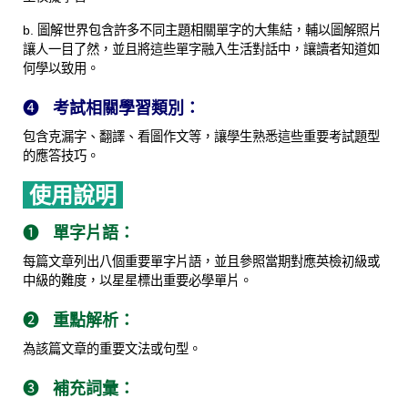
b. 圖解世界包含許多不同主題相關單字的大集結，輔以圖解照片
讓人一目了然，並且將這些單字融入生活對話中，讓讀者知道如
何學以致用。
❹
考試相關學習類別：
包含克漏字、翻譯、看圖作文等，讓學生熟悉這些重要考試題型
的應答技巧。
使用說明
❶
單字片語：
每篇文章列出八個重要單字片語，並且參照當期對應英檢初級或
中級的難度，以星星標出重要必學單片。
❷
重點解析：
為該篇文章的重要文法或句型。
❸
補充詞彙：