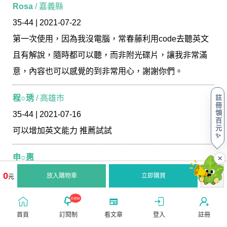
Rosa
/ 嘉義縣
35-44 | 2021-07-22
第一次使用，因為我沒電腦，常春藤利用code去聽英文
且有解說，隨時都可以聽，而非附光碟片，讓我非常滿
意，內容也可以感覺的到非常用心，謝謝你們。
程○琇
/ 高雄市
註
冊
領
35-44 | 2021-07-16
百
元
可以增加英文能力 推薦試試
✨
申○惠
✕
35-44 | 2020-12-15
0
放入購物車
立即購買
元
可以加一些覌光用語
new
首頁
訂閱制
看文章
登入
註冊
潘○