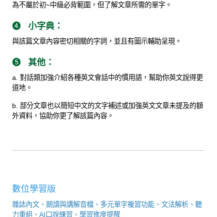
為不屬於初~中級必背範圍，但了解文章所需的單字。
❹
小字典：
與該篇文章內容密切相關的字詞，並且有圖示輔助呈現。
❺
其他：
a. 對話類加強介紹各種英文會話中的慣用語，幫助你英文說得更
道地。
b. 部分文章也以簡短中文的文字補述或加強英文文章未提及的額
外資料，協助你更了解該篇內容。
數位學習版
雜誌內文、朗讀與講解音檔、多元單字複習功能、文法解析、聽
力重組、AI口說練習、學習進度提醒