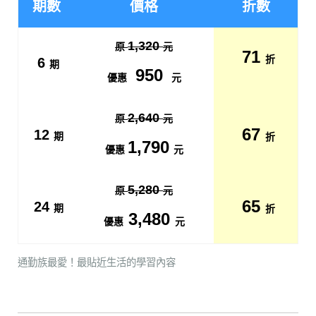
期數
價格
折數
1,320
原
元
71
折
6
期
950
優惠
元
2,640
原
元
67
12
期
折
1,790
優惠
元
5,280
原
元
65
24
期
折
3,480
優惠
元
通勤族最愛！最貼近生活的學習內容