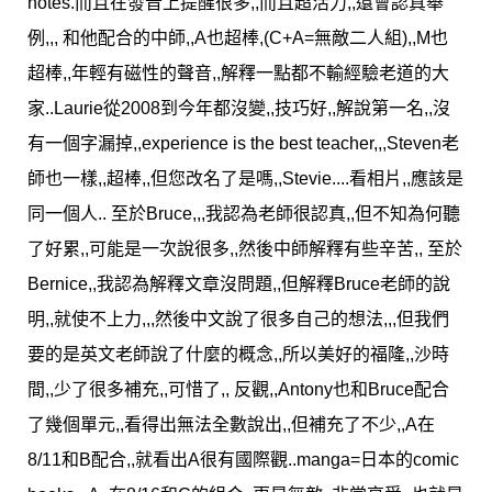
notes.而且在發音上提醒很多,,而且超活力,,還會認真舉
例,,, 和他配合的中師,,A也超棒,(C+A=無敵二人組),,M也
超棒,,年輕有磁性的聲音,,解釋一點都不輸經驗老道的大
家..Laurie從2008到今年都沒變,,技巧好,,解說第一名,,沒
有一個字漏掉,,experience is the best teacher,,,Steven老
師也一樣,,超棒,,但您改名了是嗎,,Stevie....看相片,,應該是
同一個人.. 至於Bruce,,,我認為老師很認真,,但不知為何聽
了好累,,可能是一次說很多,,然後中師解釋有些辛苦,, 至於
Bernice,,我認為解釋文章沒問題,,但解釋Bruce老師的說
明,,就使不上力,,,然後中文說了很多自己的想法,,,但我們
要的是英文老師說了什麼的概念,,所以美好的福隆,,沙時
間,,少了很多補充,,可惜了,, 反觀,,Antony也和Bruce配合
了幾個單元,,看得出無法全數說出,,但補充了不少,,A在
8/11和B配合,,就看出A很有國際觀..manga=日本的comic