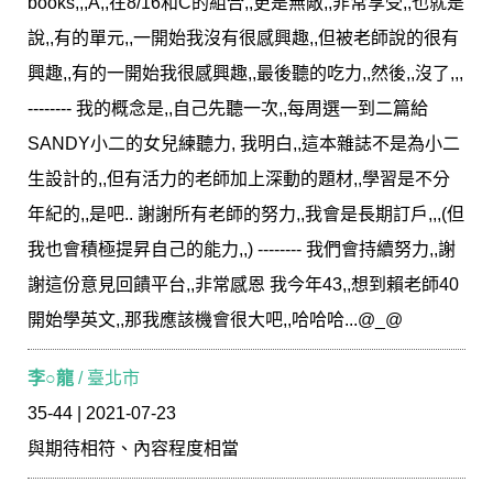
books,,,A,,在8/16和C的組合,,更是無敵,,非常享受,,也就是
說,,有的單元,,一開始我沒有很感興趣,,但被老師說的很有
興趣,,有的一開始我很感興趣,,最後聽的吃力,,然後,,沒了,,,
-------- 我的概念是,,自己先聽一次,,每周選一到二篇給
SANDY小二的女兒練聽力, 我明白,,這本雜誌不是為小二
生設計的,,但有活力的老師加上深動的題材,,學習是不分
年紀的,,是吧.. 謝謝所有老師的努力,,我會是長期訂戶,,,(但
我也會積極提昇自己的能力,,) -------- 我們會持續努力,,謝
謝這份意見回饋平台,,非常感恩 我今年43,,想到賴老師40
開始學英文,,那我應該機會很大吧,,哈哈哈...@_@
李○龍
/ 臺北市
35-44 | 2021-07-23
與期待相符、內容程度相當