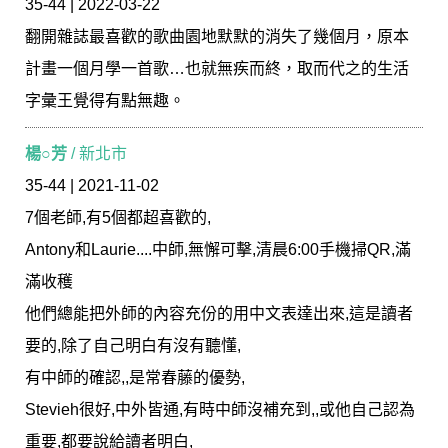
35-44 | 2022-03-22
翻開雜誌最喜歡的歌曲園地默默的消失了幾個月，原本
計畫一個月學一首歌…也就無疾而終，取而代之的生活
字彙王覺得有點無趣。
楊○芳
/ 新北市
35-44 | 2021-11-02
7個老師,有5個都超喜歡的,
Antony和Laurie....中師,無懈可擊,清晨6:00手機掃QR,滿
滿收穫
他們總能把外師的內容充份的用中文表達出來,這是讀者
要的,除了自己明白有沒有聽懂,
有中師的確認,,是常春藤的優勢,
Stevieh很好,中外皆通,有時中師沒補充到,,或他自己認為
重要,都要說給讀者明白,