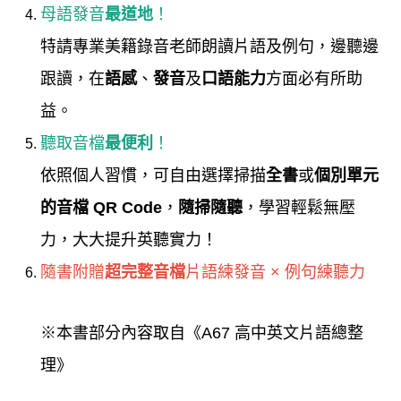
母語發音
最道地
！
特請專業美籍錄音老師朗讀片語及例句，邊聽邊
跟讀，在
語感
、
發音
及
口語能力
方面必有所助
益。
聽取音檔
最便利
！
依照個人習慣，可自由選擇掃描
全書
或
個別單元
的音檔 QR Code
，
隨掃隨聽
，學習輕鬆無壓
力，大大提升英聽實力！
隨書附贈
超完整音檔
片語練發音 × 例句練聽力
※本書部分內容取自《A67 高中英文片語總整
理》