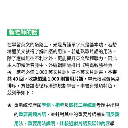
賴老師的話
在學習英文的道路上，光是背誦單字只是基本功，若想
精通英文就得了解片語的用法。若能熟悉片語的用法，
除了應試無往不利之外，更能提升英文整體戰力。因此
本人帶領常春藤中、外編輯團隊推出《稱霸致勝神救
援！應考必備 1,000 英文片語》這本英文片語書，
本書
共 40 回，收錄超過 1,000 則實用片語
，單元按照難易度
排序，方便讀者循序漸進規劃學習。本書有幾項特色，
茲列舉如下：
重新統整歷屆
學測、指考
及
四技二專統測
考題中出現
的
重要高頻片語
，並針對其中的重要片語補充
同反義
用法、重要用法說明、比較近似片語及延伸內容
學