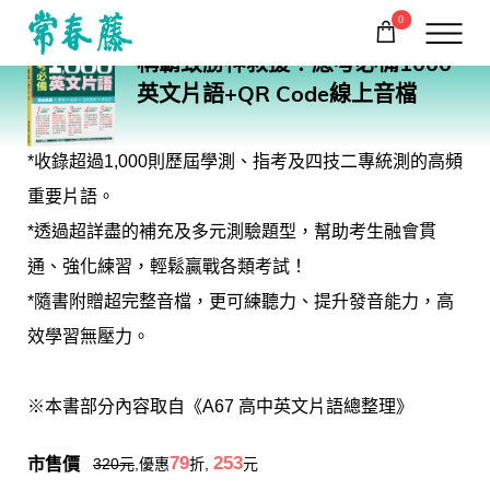
0
A103
稱霸致勝神救援！應考必備1000
購物車
回常春藤首頁
英文片語+QR Code線上音檔
*收錄超過1,000則歷屆學測、指考及四技二專統測的高頻
重要片語。
*透過超詳盡的補充及多元測驗題型，幫助考生融會貫
通、強化練習，輕鬆贏戰各類考試！
*隨書附贈超完整音檔，更可練聽力、提升發音能力，高
效學習無壓力。
※本書部分內容取自《A67 高中英文片語總整理》
市售價
79
253
320
元
,優惠
折,
元