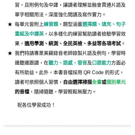
習，且附例句及中譯，讓讀者理解並融會貫通片語及
單字相關用法，深度強化閱讀及寫作實力。
每單元皆附上
練習題
，題型涵蓋
選擇題、填充、句子
重組及中譯英
，以多樣化的練習幫助讀者檢驗學習效
果，
適用學測、統測、全民英檢、多益等各項考試
。
我們特請專業美籍錄音老師錄製片語及例句，學習時
邊聽邊跟讀，在
聽力、語感、發音
及
口語能力
方面必
有所助益。此外，本書音檔採用 QR Code 的形式，
讀者可依照個人習慣，
自由選擇掃描
全書
或
個別單元
的音檔
，隨掃隨聽，學習輕鬆無壓力。
祝各位學習成功！
學長姐好評