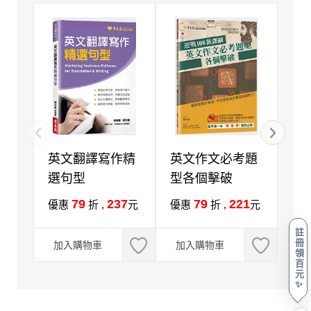
英文翻譯寫作精
英文作文必考題
高
選句型
型各個擊破
實
書)
79
237
79
221
優惠
折 ,
元
優惠
折 ,
元
優
註
冊
加入購物車
加入購物車
加
領
百
元
✨