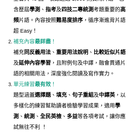
含歷屆
學測
、
指考
及
四技二專統測
考題重要的
高
頻
片語。內容按照
難易度排序
，循序漸進背片語
超 Easy！
補充內容
最詳盡
！
補充
同反義用法
、
重要用法說明
、
比較近似片語
及
延伸內容學習
，且附例句及中譯，融會貫通片
語的相關用法，深度強化閱讀及寫作實力。
單元練習
最有效
！
題型涵蓋
選擇題
、
填充
、
句子重組
及
中譯英
，以
多樣化的練習幫助讀者檢驗學習成果，適用
學
測
、
統測
、
全民英檢
、
多益
等各項考試，讓你應
試無往不利 ！